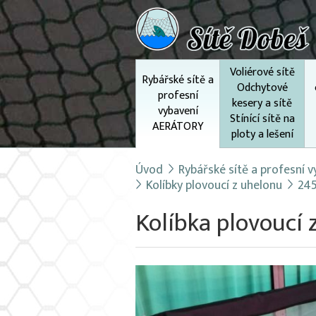
Voliérové sítě
Rybářské sítě a
Odchytové
profesní
kesery a sítě
vybavení
Stínící sítě na
AERÁTORY
ploty a lešení
Úvod
Rybářské sítě a profesní
Kolíbky plovoucí z uhelonu
24
Kolíbka plovoucí