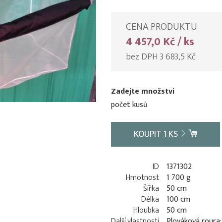
CENA PRODUKTU
4 457,0 Kč / ks
bez DPH 3 683,5 Kč
Zadejte množství
počet kusů
KOUPIT
1
KS
ID
1371302
Hmotnost
1 700 g
Šířka
50 cm
Délka
100 cm
Hloubka
50 cm
Další vlastnosti
Plováková roura