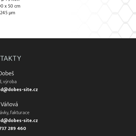
00 x 50 cm
n 245 µm
TAKTY
 Dobeš
, výroba
d@dobes-site.cz
 Váňová
ávky, fakturace
d@dobes-site.cz
737 289 460