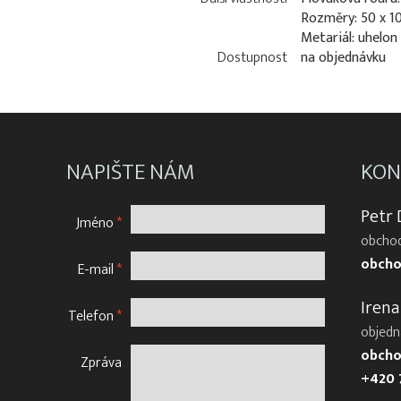
Rozměry: 50 x 1
Metariál: uhelo
Dostupnost
na objednávku
NAPIŠTE NÁM
KON
Petr
Jméno
*
obchod
obcho
E-mail
*
Irena
Telefon
*
objedn
obcho
Zpráva
+420 