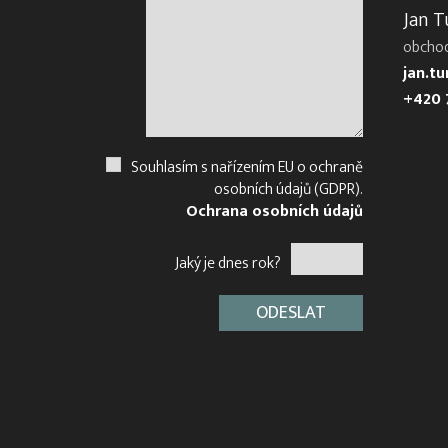
Jan T
obcho
jan.t
+420 
Souhlasím s nařízením EU o ochraně
osobních údajů (GDPR).
Ochrana osobních údajů
Jaký je dnes rok?