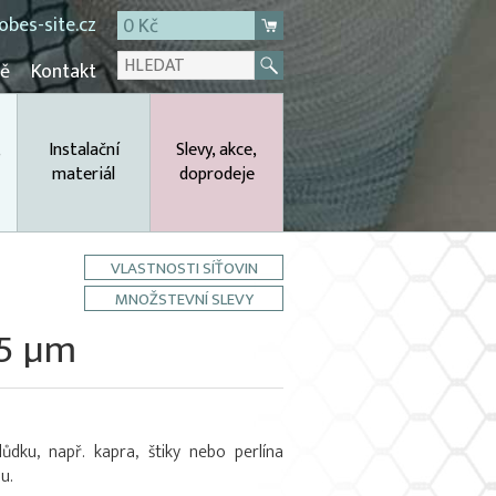
bes-site.cz
0 Kč
mě
Kontakt
,
Instalační
Slevy, akce,
materiál
doprodeje
VLASTNOSTI SÍŤOVIN
MNOŽSTEVNÍ SLEVY
45 µm
ůdku, např. kapra, štiky nebo perlína
u.