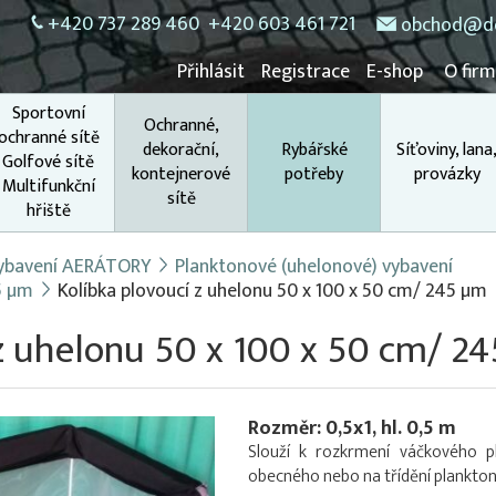
+420 737 289 460
+420 603 461 721
obchod@do
Přihlásit
Registrace
E-shop
O fir
Sportovní
Ochranné,
ochranné sítě
dekorační,
Rybářské
Síťoviny, lana
Golfové sítě
kontejnerové
potřeby
provázky
Multifunkční
sítě
hřiště
 vybavení AERÁTORY
Planktonové (uhelonové) vybavení
5 µm
Kolíbka plovoucí z uhelonu 50 x 100 x 50 cm/ 245 µm
 z uhelonu 50 x 100 x 50 cm/ 2
Rozměr: 0,5x1, hl. 0,5 m
Slouží k rozkrmení váčkového pl
obecného nebo na třídění plankton