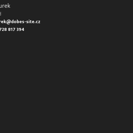
urek
d
urek@dobes-site.cz
728 817 394