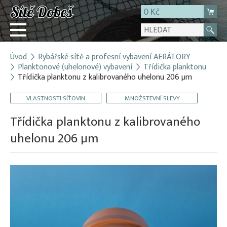
0 Kč
Úvod
Rybářské sítě a profesní vybavení AERÁTORY
Přihlásit
Planktonové (uhelonové) vybavení
Třídička planktonu
Třídička planktonu z kalibrovaného uhelonu 206 µm
Registrace
E-shop
VLASTNOSTI SÍŤOVIN
MNOŽSTEVNÍ SLEVY
O firmě
Třídička planktonu z kalibrovaného
Kontakt
uhelonu 206 µm