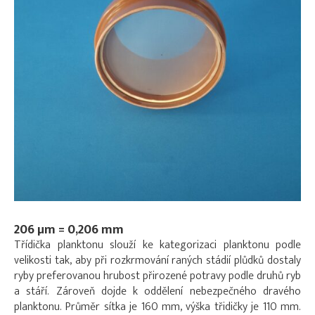
206 µm = 0,206 mm
Třídička planktonu slouží ke kategorizaci planktonu podle
velikosti tak, aby při rozkrmování raných stádií plůdků dostaly
ryby preferovanou hrubost přirozené potravy podle druhů ryb
a stáří. Zároveň dojde k oddělení nebezpečného dravého
planktonu. Průměr sítka je 160 mm, výška třidičky je 110 mm.