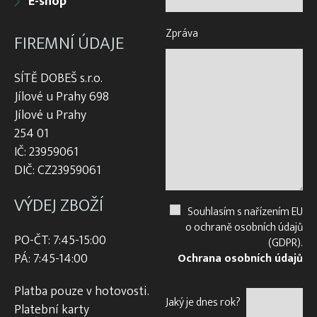
E-shop
Zpráva
FIREMNÍ ÚDAJE
SÍTĚ DOBEŠ s.r.o.
Jílové u Prahy 698
Jílové u Prahy
254 01
IČ: 23959061
DIČ: CZ23959061
VÝDEJ ZBOŽÍ
Souhlasím s nařízením EU
o ochraně osobních údajů
PO-ČT: 7:45-15:00
(GDPR).
PÁ: 7:45-14:00
Ochrana osobních údajů
Platba pouze v hotovosti.
Jaký je dnes rok?
Platební karty