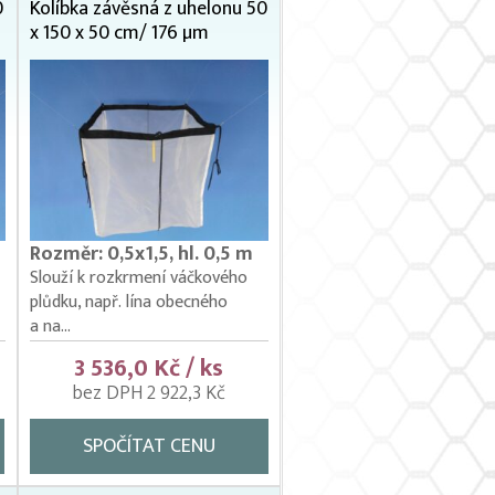
0
Kolíbka závěsná z uhelonu 50
x 150 x 50 cm/ 176 µm
Rozměr: 0,5x1,5, hl. 0,5 m
Slouží k rozkrmení váčkového
plůdku, např. lína obecného
a na...
3 536,0 Kč / ks
bez DPH 2 922,3 Kč
SPOČÍTAT CENU