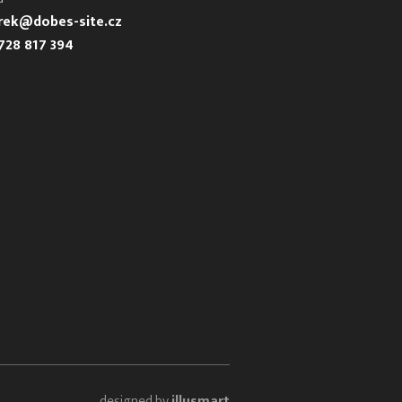
urek@dobes-site.cz
728 817 394
designed by
illusmart