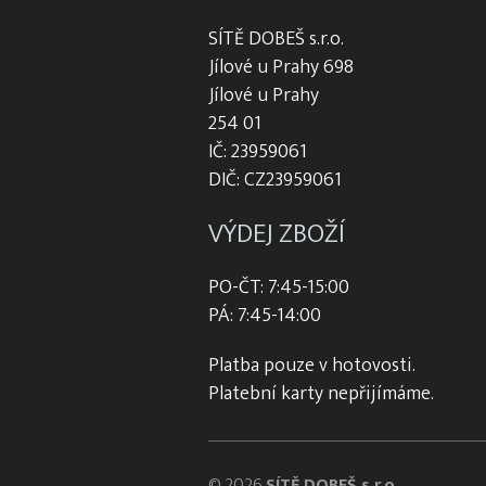
SÍTĚ DOBEŠ s.r.o.
Jílové u Prahy 698
Jílové u Prahy
254 01
IČ: 23959061
DIČ: CZ23959061
VÝDEJ ZBOŽÍ
PO-ČT: 7:45-15:00
PÁ: 7:45-14:00
Platba pouze v hotovosti.
Platební karty nepřijímáme.
© 2026
SÍTĚ DOBEŠ s.r.o.