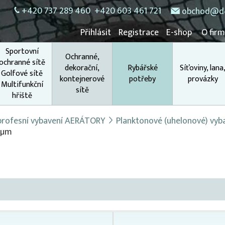
+420 737 289 460
+420 603 461 721
obchod@do
Přihlásit
Registrace
E-shop
O fir
Sportovní
Ochranné,
ochranné sítě
dekorační,
Rybářské
Síťoviny, lana
Golfové sítě
kontejnerové
potřeby
provázky
Multifunkční
sítě
hřiště
 profesní vybavení AERÁTORY
Planktonové (uhelonové) vyb
 µm