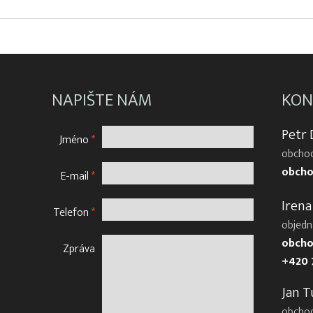
NAPIŠTE NÁM
KON
Petr
Jméno
*
obchod
obcho
E-mail
*
Irena
Telefon
*
objedn
obcho
Zpráva
+420 
Jan T
obcho