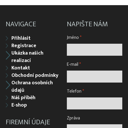
Vatky – zátahové sítě
Vatky sádkové zesílené
NAVIGACE
NAPIŠTE NÁM
Vatky stahovací, kruhové (“Japonky“)
Vrhací sítě na ryby
Jméno
*
Přihlásit
Vzduchování
Registrace
Ukázka našich
Zátahové sítě
realizací
Zpracovatelský/technologický stůl
E-mail
*
Kontakt
Obchodní podmínky
Ochrana osobních
údajů
Telefon
*
Náš příběh
E-shop
Zpráva
FIREMNÍ ÚDAJE