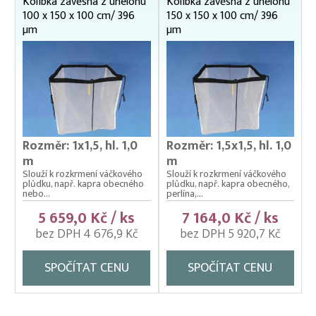
Kolíbka závěsná z uhelonu
Kolíbka závěsná z uhelonu
100 x 150 x 100 cm/ 396
150 x 150 x 100 cm/ 396
Třídička planktonu
µm
µm
Uhelonové drátěné sáčky
Vatka z uhelonu
Podložní sítě
Pomocné rybářské vybavení
Prubní ploty
Rozměr: 1x1,5, hl. 1,0
Rozměr: 1,5x1,5, hl. 1,0
Přebírka kaprová
m
m
Slouží k rozkrmení váčkového
Slouží k rozkrmení váčkového
Přepínací ploty
plůdku, např. kapra obecného
plůdku, např. kapra obecného,
nebo...
perlína,...
Přepravní bedny na ryby
5 659,0 Kč / ks
7 164,0 Kč / ks
Rukáv na vysazování
bez DPH 4 676,9 Kč
bez DPH 5 920,7 Kč
Rybářské pracovní oděvy
SPOČÍTAT CENU
SPOČÍTAT CENU
Třídička rybího plůdku
Váhy na ryby (trojnožka)