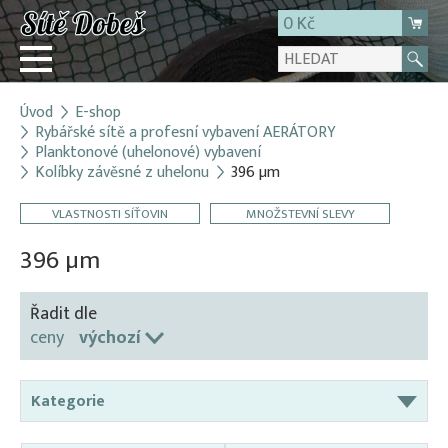
0 Kč
Úvod
E-shop
Přihlásit
Rybářské sítě a profesní vybavení AERÁTORY
Planktonové (uhelonové) vybavení
Registrace
Kolíbky závěsné z uhelonu
396 µm
E-shop
VLASTNOSTI SÍŤOVIN
MNOŽSTEVNÍ SLEVY
O firmě
396 µm
Kontakt
Řadit dle
ceny
výchozí
Kategorie
Aerátory / Provzdušňovače