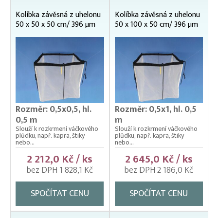
Čeřeny hospodářské
Kolíbka závěsná z uhelonu
Kolíbka závěsná z uhelonu
50 x 50 x 50 cm/ 396 µm
50 x 100 x 50 cm/ 396 µm
Kádě, kbelíky, vany
Kesery a saky na ryby
Kolíbky – klecové plovoucí odchovny
Kolíbky – krycí sítě na kolíbky
Kolíbky/haltýře – dvojitý plovoucí rám
Rozměr: 0,5x0,5, hl.
Rozměr: 0,5x1, hl. 0,5
Kolíbky/haltýře – jednoduchý plovoucí rám
0,5 m
m
Slouží k rozkrmení váčkového
Slouží k rozkrmení váčkového
Kolíbky/haltýře jednoduché závěsné (klecové sítě)
plůdku, např. kapra, štiky
plůdku, např. kapra, štiky
nebo...
nebo...
Krycí sítě na kádě a bazény
2 212,0 Kč / ks
2 645,0 Kč / ks
Krycí sítě na sádky, rybníky a klecové chovy
bez DPH 1 828,1 Kč
bez DPH 2 186,0 Kč
Lodě pracovní
SPOČÍTAT CENU
SPOČÍTAT CENU
Lodní motory závěsné Honda
Násady na kesery a saky