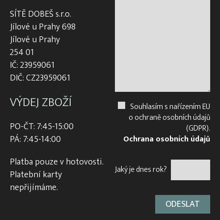
SÍTĚ DOBEŠ s.r.o.
Jílové u Prahy 698
Jílové u Prahy
254 01
IČ: 23959061
DIČ: CZ23959061
VÝDEJ ZBOŽÍ
Souhlasím s nařízením EU
o ochraně osobních údajů
PO-ČT: 7:45-15:00
(GDPR).
PÁ: 7:45-14:00
Ochrana osobních údajů
Platba pouze v hotovosti.
Jaký je dnes rok?
Platební karty
nepřijímáme.