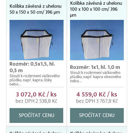
Kolíbka závěsná z uhelonu
Kolíbka závěsná z uhelonu
Nevody
100 x 100 x 100 cm/ 396
50 x 150 x 50 cm/ 396 µm
µm
Nosítka na ryby, rukávy na nošení
Odchovné bazény a žlaby
Planktonové (uhelonové) vybavení
Kolíbky plovoucí z uhelonu
Kolíbky závěsné z uhelonu
176 µm
Rozměr: 0,5x1,5, hl.
Rozměr: 1x1, hl. 1,0 m
0,5 m
245 µm
Slouží k rozkrmení váčkového
Slouží k rozkrmení váčkového
plůdku, např. kapra obecného
340 µm
plůdku, např. kapra, štiky
nebo...
nebo...
396 µm
3 072,0 Kč / ks
4 559,0 Kč / ks
85 µm
bez DPH 2 538,8 Kč
bez DPH 3 767,8 Kč
zakázková výroba
Planktonky
SPOČÍTAT CENU
SPOČÍTAT CENU
Planktonky kontrolní
Planktonky vrhací
Třeboňská lžíce