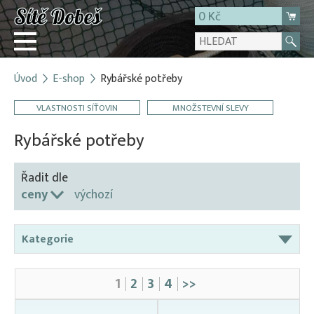
0 Kč
Úvod
E-shop
Rybářské potřeby
Přihlásit
VLASTNOSTI SÍŤOVIN
MNOŽSTEVNÍ SLEVY
Registrace
E-shop
Rybářské potřeby
O firmě
Řadit dle
Kontakt
ceny
výchozí
Kategorie
Čeřeny
1
2
3
4
>>
Karpsaky
Odchytové pasti