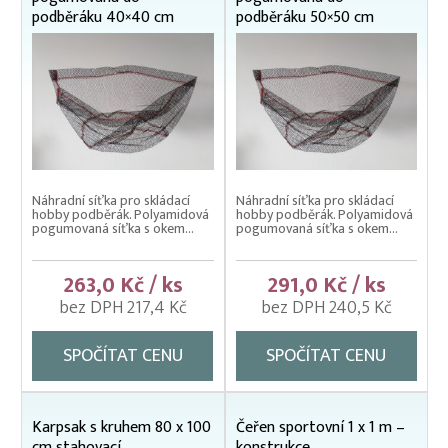
podběráku 40×40 cm
podběráku 50×50 cm
Náhradní síťka pro skládací
Náhradní síťka pro skládací
hobby podběrák. Polyamidová
hobby podběrák. Polyamidová
pogumovaná síťka s okem...
pogumovaná síťka s okem...
263,0 Kč / ks
291,0 Kč / ks
bez DPH 217,4 Kč
bez DPH 240,5 Kč
SPOČÍTAT CENU
SPOČÍTAT CENU
Karpsak s kruhem 80 x 100
Čeřen sportovní 1 x 1 m –
cm stahovací
konstrukce