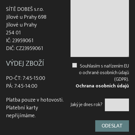
SÍTĚ DOBEŠ s.r.o.
Jílové u Prahy 698
Jílové u Prahy
254 01
IČ: 23959061
DIČ: CZ23959061
VÝDEJ ZBOŽÍ
Souhlasím s nařízením EU
o ochraně osobních údajů
PO-ČT: 7:45-15:00
(GDPR).
PÁ: 7:45-14:00
Ochrana osobních údajů
Platba pouze v hotovosti.
Jaký je dnes rok?
Platební karty
nepřijímáme.