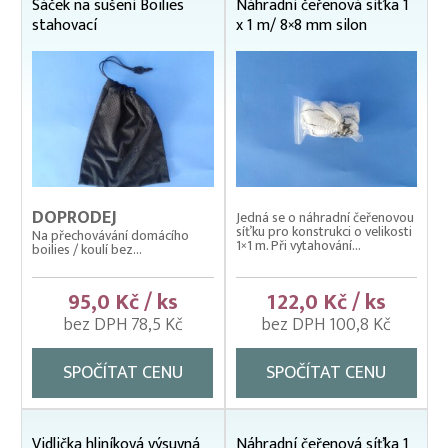
Sáček na sušení Boilies
Náhradní čeřenová síťka 1
stahovací
x 1 m/ 8×8 mm silon
DOPRODEJ
Jedná se o náhradní čeřenovou
síťku pro konstrukci o velikosti
Na přechovávání domácího
1×1 m. Při vytahování...
boilies / koulí bez...
95,0 Kč / ks
122,0 Kč / ks
bez DPH 78,5 Kč
bez DPH 100,8 Kč
SPOČÍTAT CENU
SPOČÍTAT CENU
Vidlička hliníková výsuvná
Náhradní čeřenová síťka 1