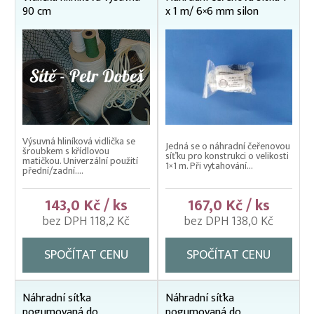
90 cm
x 1 m/ 6×6 mm silon
Výsuvná hliníková vidlička se
Jedná se o náhradní čeřenovou
šroubkem s křídlovou
síťku pro konstrukci o velikosti
matičkou. Univerzální použití
1×1 m. Při vytahování...
přední/zadní....
143,0 Kč / ks
167,0 Kč / ks
bez DPH 118,2 Kč
bez DPH 138,0 Kč
SPOČÍTAT CENU
SPOČÍTAT CENU
Náhradní síťka
Náhradní síťka
pogumovaná do
pogumovaná do