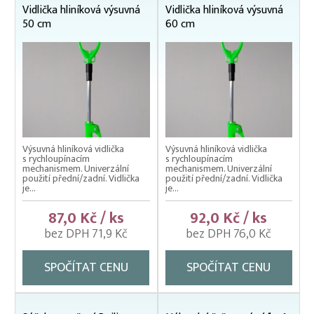
Vidlička hliníková výsuvná
Vidlička hliníková výsuvná
Podběráky na ryby
50 cm
60 cm
Vezírky EKO
Vezírky pogumované
Vidličky výsuvné
Vrhací sítě na nástražní ryby
Výsuvná hliníková vidlička
Výsuvná hliníková vidlička
s rychloupínacím
s rychloupínacím
mechanismem. Univerzální
mechanismem. Univerzální
použití přední/zadní. Vidlička
použití přední/zadní. Vidlička
je...
je...
87,0 Kč / ks
92,0 Kč / ks
bez DPH 71,9 Kč
bez DPH 76,0 Kč
SPOČÍTAT CENU
SPOČÍTAT CENU