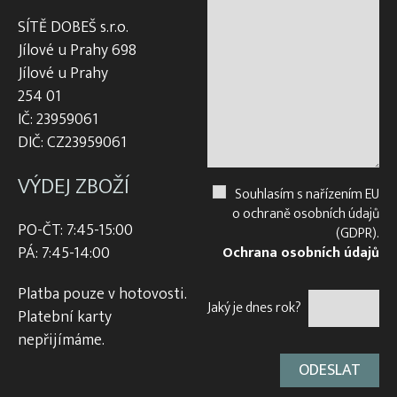
SÍTĚ DOBEŠ s.r.o.
Jílové u Prahy 698
Jílové u Prahy
254 01
IČ: 23959061
DIČ: CZ23959061
VÝDEJ ZBOŽÍ
Souhlasím s nařízením EU
o ochraně osobních údajů
PO-ČT: 7:45-15:00
(GDPR).
PÁ: 7:45-14:00
Ochrana osobních údajů
Platba pouze v hotovosti.
Jaký je dnes rok?
Platební karty
nepřijímáme.