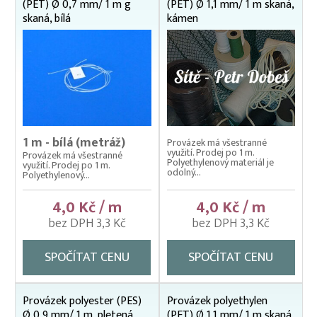
(PET) Ø 0,7 mm/ 1 m g
(PET) Ø 1,1 mm/ 1 m skaná,
skaná, bílá
kámen
1 m - bílá (metráž)
Provázek má všestranné
využití. Prodej po 1 m.
Provázek má všestranné
Polyethylenový materiál je
využití. Prodej po 1 m.
odolný...
Polyethylenový...
4,0 Kč / m
4,0 Kč / m
bez DPH 3,3 Kč
bez DPH 3,3 Kč
SPOČÍTAT CENU
SPOČÍTAT CENU
Provázek polyester (PES)
Provázek polyethylen
Ø 0,9 mm/ 1 m, pletená,
(PET) Ø 1,1 mm/ 1 m skaná,