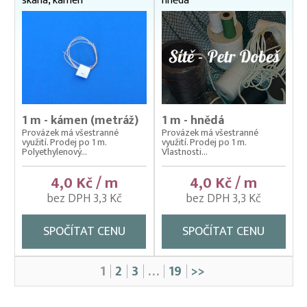
skaná, kámen
hnědá
1 m - kámen (metráž)
1 m - hnědá
Provázek má všestranné
Provázek má všestranné
využití. Prodej po 1 m.
využití. Prodej po 1 m.
Polyethylenový...
Vlastnosti...
4,0 Kč / m
4,0 Kč / m
bez DPH 3,3 Kč
bez DPH 3,3 Kč
SPOČÍTAT CENU
SPOČÍTAT CENU
1
2
3
…
19
>>