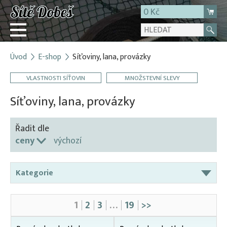
0 Kč
Úvod
E-shop
Síťoviny, lana, provázky
Přihlásit
VLASTNOSTI SÍŤOVIN
MNOŽSTEVNÍ SLEVY
Registrace
E-shop
Síťoviny, lana, provázky
O firmě
Řadit dle
Kontakt
ceny
výchozí
Kategorie
Bavlněné šňůry a síťoviny
1
2
3
…
19
>>
Broková zátěžová šňůra
Gumolana