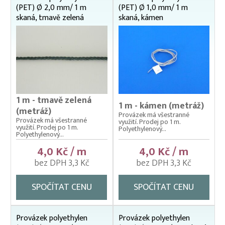
(PET) Ø 2,0 mm/ 1 m
(PET) Ø 1,0 mm/ 1 m
skaná, tmavě zelená
skaná, kámen
1 m - tmavě zelená
1 m - kámen (metráž)
(metráž)
Provázek má všestranné
Provázek má všestranné
využití. Prodej po 1 m.
využití. Prodej po 1 m.
Polyethylenový...
Polyethylenový...
4,0 Kč / m
4,0 Kč / m
bez DPH 3,3 Kč
bez DPH 3,3 Kč
SPOČÍTAT CENU
SPOČÍTAT CENU
Provázek polyethylen
Provázek polyethylen