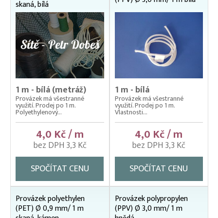
skaná, bílá
1 m - bílá (metráž)
1 m - bílá
Provázek má všestranné
Provázek má všestranné
využití. Prodej po 1 m.
využití. Prodej po 1 m.
Polyethylenový...
Vlastnosti...
4,0 Kč / m
4,0 Kč / m
bez DPH 3,3 Kč
bez DPH 3,3 Kč
SPOČÍTAT CENU
SPOČÍTAT CENU
Provázek polyethylen
Provázek polypropylen
(PET) Ø 0,9 mm/ 1 m
(PPV) Ø 3,0 mm/ 1 m