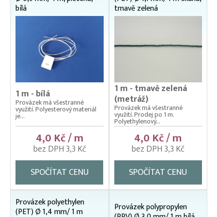
bílá
tmavě zelená
1 m - tmavě zelená
1 m - bílá
(metráž)
Provázek má všestranné
Provázek má všestranné
využití. Polyesterový materiál
využití. Prodej po 1 m.
je...
Polyethylenový...
4,0 Kč / m
4,0 Kč / m
bez DPH 3,3 Kč
bez DPH 3,3 Kč
SPOČÍTAT CENU
SPOČÍTAT CENU
Provázek polyethylen
Provázek polypropylen
(PET) Ø 1,4 mm/ 1 m
(PPV) Ø 3,0 mm/ 1 m bílá