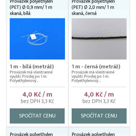
Provázek polyethylen
Provázek polyethylen
(PET) Ø 0,9 mm/ 1 m
(PET) Ø 2,0 mm/ 1 m
Polyamidová lana a síťoviny
skaná, bílá
skaná, černá
Polyesterové provázky a síťoviny
Polyethylenová lana a síťoviny
Polyethylenové technické síťoviny
Polypropylenová lana a síťoviny
1 m - bílá (metráž)
1 m - černá (metráž)
Provázek má všestranné
Provázek má všestranné
využití. Prodej po 1 m.
využití. Prodej po 1 m.
Polyethylenový...
Polyethylenový...
4,0 Kč / m
4,0 Kč / m
bez DPH 3,3 Kč
bez DPH 3,3 Kč
SPOČÍTAT CENU
SPOČÍTAT CENU
Provázek polyethylen
Provázek polyethylen