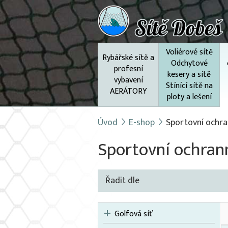
Voliérové sítě
Rybářské sítě a
Odchytové
profesní
kesery a sítě
vybavení
Stínící sítě na
AERÁTORY
ploty a lešení
Úvod
E-shop
Sportovní ochran
Sportovní ochrann
Řadit dle
Golfová síť