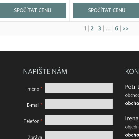
SPOČÍTAT CENU
SPOČÍTAT CENU
1
2
3
…
6
>>
NAPIŠTE NÁM
KON
Petr
Jméno
*
obchod
obcho
E-mail
*
Irena
Telefon
*
objedn
obcho
Zpráva