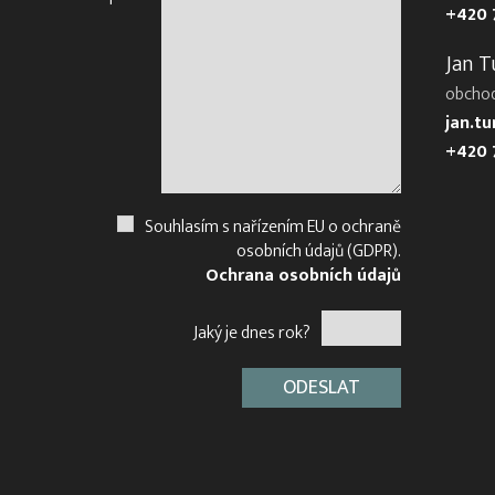
+420 
Jan T
obcho
jan.t
+420 
Souhlasím s nařízením EU o ochraně
osobních údajů (GDPR).
Ochrana osobních údajů
Jaký je dnes rok?