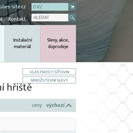
bes-site.cz
0 Kč
mě
Kontakt
,
Instalační
Slevy, akce,
materiál
doprodeje
VLASTNOSTI SÍŤOVIN
MNOŽSTEVNÍ SLEVY
í hřiště
ceny
výchozí