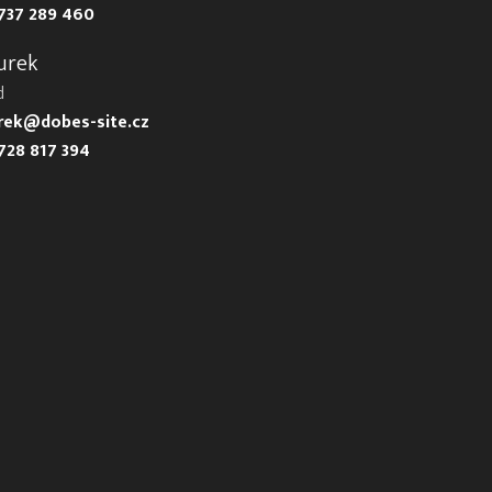
737 289 460
urek
d
urek@dobes-site.cz
728 817 394