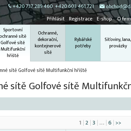
+420 737 289 460
+420 603 461 721
obchod@do
Přihlásit
Registrace
E-shop
O fir
Sportovní
Ochranné,
ochranné sítě
dekorační,
Rybářské
Síťoviny, lana
Golfové sítě
kontejnerové
potřeby
provázky
Multifunkční
sítě
hřiště
né sítě Golfové sítě Multifunkční hřiště
é sítě Golfové sítě Multifunkčn
1
2
3
…
6
>>