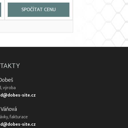
SPOČÍTAT CENU
TAKTY
 Dobeš
, výroba
d@dobes-site.cz
 Váňová
ávky, fakturace
d@dobes-site.cz