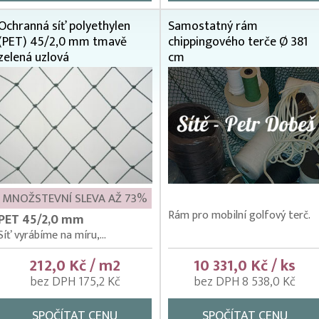
Ochranná síť polyethylen
Samostatný rám
(PET) 45/2,0 mm tmavě
chippingového terče Ø 381
zelená uzlová
cm
MNOŽSTEVNÍ SLEVA AŽ 73%
Rám pro mobilní golfový terč.
PET 45/2,0 mm
Síť vyrábíme na míru,...
212,0 Kč / m2
10 331,0 Kč / ks
bez DPH 175,2 Kč
bez DPH 8 538,0 Kč
SPOČÍTAT CENU
SPOČÍTAT CENU