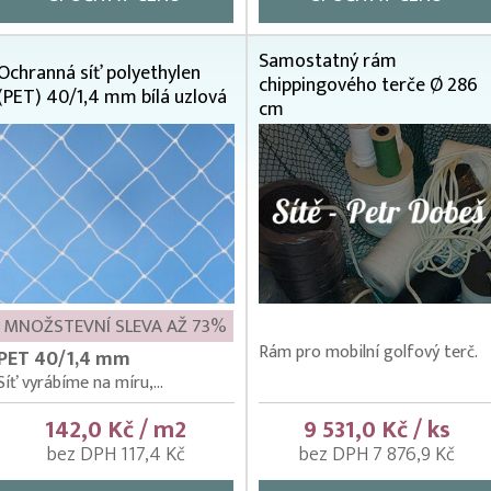
Samostatný rám
Ochranná síť polyethylen
chippingového terče Ø 286
(PET) 40/1,4 mm bílá uzlová
cm
MNOŽSTEVNÍ SLEVA AŽ 73%
Rám pro mobilní golfový terč.
PET 40/1,4 mm
Síť vyrábíme na míru,...
142,0 Kč / m2
9 531,0 Kč / ks
bez DPH 117,4 Kč
bez DPH 7 876,9 Kč