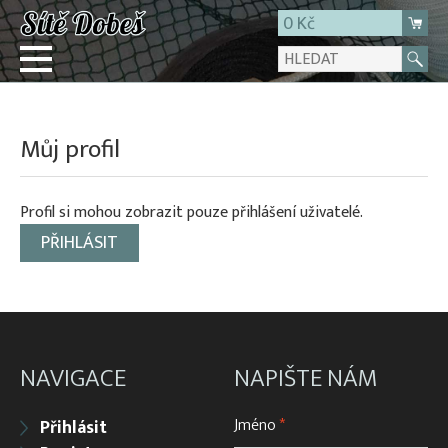
0 Kč
Přihlásit
Můj profil
Registrace
E-shop
Profil si mohou zobrazit pouze přihlášení uživatelé.
O firmě
PŘIHLÁSIT
Kontakt
NAVIGACE
NAPIŠTE NÁM
Jméno
*
Přihlásit