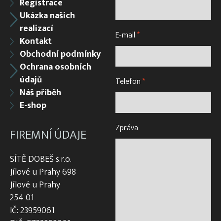
Registrace
Ukázka našich
realizací
E-mail
*
Kontakt
Obchodní podmínky
Ochrana osobních
údajů
Telefon
*
Náš příběh
E-shop
Zpráva
FIREMNÍ ÚDAJE
SÍTĚ DOBEŠ s.r.o.
Jílové u Prahy 698
Jílové u Prahy
254 01
IČ: 23959061