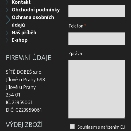
Kontakt
Obchodní podmínky
Ochrana osobních
údajů
Telefon
*
Náš příběh
E-shop
Zpráva
FIREMNÍ ÚDAJE
SÍTĚ DOBEŠ s.r.o.
Jílové u Prahy 698
Jílové u Prahy
254 01
IČ: 23959061
DIČ: CZ23959061
VÝDEJ ZBOŽÍ
Souhlasím s nařízením EU