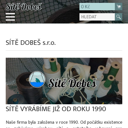
0 Kč
Přihlásit
SÍTĚ DOBEŠ s.r.o.
Registrace
E-shop
O firmě
Kontakt
SÍTĚ VYRÁBÍME JIŽ OD ROKU 1990
Naše firma byla založena v roce 1990. Od počátku existence