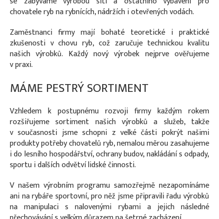
se zabýváme výrobou sítí a ostatního vybavení pro
chovatele ryb na rybnících, nádržích i otevřených vodách.
Zaměstnanci firmy mají bohaté teoretické i praktické
zkušenosti v chovu ryb, což zaručuje technickou kvalitu
našich výrobků. Každý nový výrobek nejprve ověřujeme
v praxi.
MÁME PESTRÝ SORTIMENT
Vzhledem k postupnému rozvoji firmy každým rokem
rozšiřujeme sortiment našich výrobků a služeb, takže
v současnosti jsme schopni z velké části pokrýt našimi
produkty potřeby chovatelů ryb, nemalou měrou zasahujeme
i do lesního hospodářství, ochrany budov, nakládání s odpady,
sportu i dalších odvětví lidské činnosti.
V našem výrobním programu samozřejmě nezapomínáme
ani na rybáře sportovní, pro něž jsme připravili řadu výrobků
na manipulaci s nalovenými rybami a jejich následné
přechovávání s velkým důrazem na šetrné zacházení.