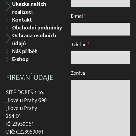
Ukázka našich
realizací
E-mail
*
Kontakt
Obchodní podmínky
Ochrana osobních
údajů
Telefon
*
Náš příběh
E-shop
Zpráva
FIREMNÍ ÚDAJE
SÍTĚ DOBEŠ s.r.o.
Jílové u Prahy 698
Jílové u Prahy
254 01
IČ: 23959061
DIČ: CZ23959061