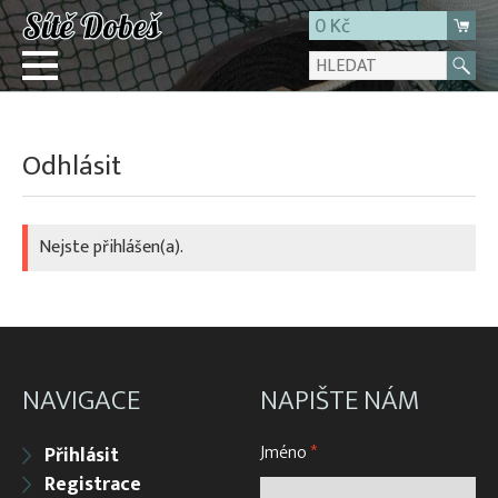
0 Kč
Přihlásit
Odhlásit
Registrace
E-shop
Nejste přihlášen(a).
O firmě
Kontakt
NAVIGACE
NAPIŠTE NÁM
Jméno
*
Přihlásit
Registrace