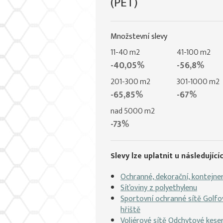
(PET)
Množstevní slevy
11-40 m2
41-100 m2
-40,05%
-56,8%
201-300 m2
301-1000 m2
-65,85%
-67%
nad 5000 m2
-73%
Slevy lze uplatnit u následujíc
Ochranné, dekorační, kontejne
Síťoviny z polyethylenu
Sportovní ochranné sítě Golfo
hřiště
Voliérové sítě Odchytové kesery