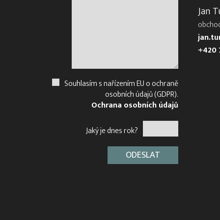
Jan T
obcho
jan.t
+420 
Souhlasím s nařízením EU o ochraně
osobních údajů (GDPR).
Ochrana osobních údajů
Jaký je dnes rok?