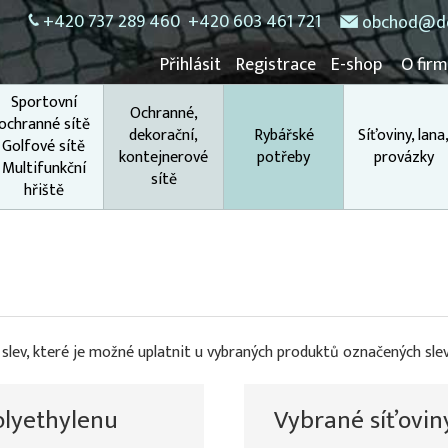
+420 737 289 460
+420 603 461 721
obchod@do
Přihlásit
Registrace
E-shop
O fir
Sportovní
Ochranné,
ochranné sítě
dekorační,
Rybářské
Síťoviny, lana
Golfové sítě
kontejnerové
potřeby
provázky
Multifunkční
sítě
hřiště
 slev, které je možné uplatnit u vybraných produktů označených sle
olyethylenu
Vybrané síťovin