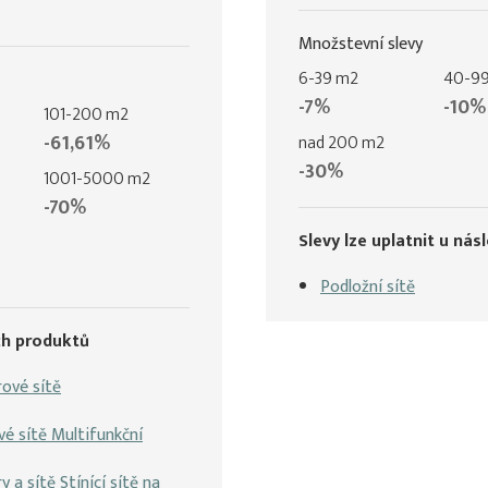
Množstevní slevy
6-39 m2
40-9
-7%
-10%
101-200 m2
-61,61%
nad 200 m2
-30%
1001-5000 m2
-70%
Slevy lze uplatnit u nás
Podložní sítě
ích produktů
rové sítě
vé sítě Multifunkční
 a sítě Stínící sítě na