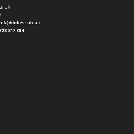
urek
d
urek@dobes-site.cz
728 817 394