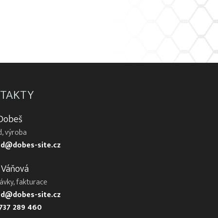
TAKTY
 Dobeš
, výroba
d@dobes-site.cz
 Váňová
ávky, fakturace
d@dobes-site.cz
737 289 460