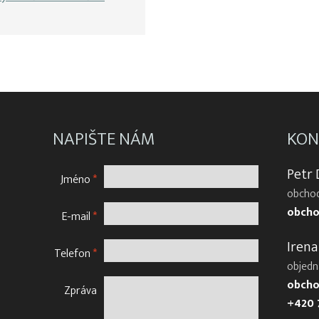
NAPIŠTE NÁM
KON
Petr
Jméno
*
obchod
obcho
E-mail
*
Irena
Telefon
*
objedn
obcho
Zpráva
+420 