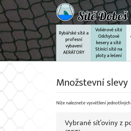
Voliérové sítě
Rybářské sítě a
Odchytové
profesní
kesery a sítě
vybavení
Stínící sítě na
AERÁTORY
ploty a lešení
Množstevní slevy
Níže naleznete vysvětlení jednotlivých
Vybrané síťoviny z p