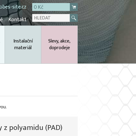
bes-site.cz
0 Kč
mě
Kontakt
,
Instalační
Slevy, akce,
materiál
doprodeje
vou.
y z polyamidu (PAD)