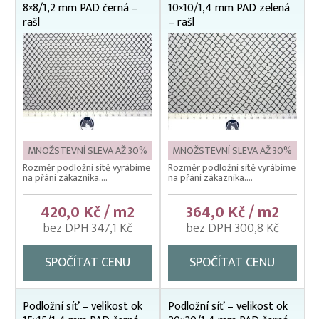
Nevody
8×8/1,2 mm PAD černá –
10×10/1,4 mm PAD zelená
rašl
– rašl
Nosítka na ryby, rukávy na nošení
Odchovné bazény a žlaby
Planktonové (uhelonové) vybavení
Podložní sítě
Pomocné rybářské vybavení
MNOŽSTEVNÍ SLEVA AŽ 30%
MNOŽSTEVNÍ SLEVA AŽ 30%
Prubní ploty
Rozměr podložní sítě vyrábíme
Rozměr podložní sítě vyrábíme
na přání zákazníka....
na přání zákazníka....
Přebírka kaprová
Přepínací ploty
420,0 Kč / m2
364,0 Kč / m2
bez DPH 347,1 Kč
bez DPH 300,8 Kč
Přepravní bedny na ryby
Rukáv na vysazování
SPOČÍTAT CENU
SPOČÍTAT CENU
Rybářské pracovní oděvy
Třídička rybího plůdku
Podložní síť – velikost ok
Podložní síť – velikost ok