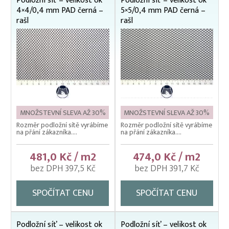
Podložní síť – velikost ok
Podložní síť – velikost ok
Čeřeny hospodářské
4×4/0,4 mm PAD černá –
5×5/0,4 mm PAD černá –
Kádě, kbelíky, vany
rašl
rašl
Kesery a saky na ryby
Kolíbky – klecové plovoucí odchovny
Kolíbky – krycí sítě na kolíbky
Kolíbky/haltýře – dvojitý plovoucí rám
Kolíbky/haltýře – jednoduchý plovoucí rám
MNOŽSTEVNÍ SLEVA AŽ 30%
MNOŽSTEVNÍ SLEVA AŽ 30%
Rozměr podložní sítě vyrábíme
Rozměr podložní sítě vyrábíme
Kolíbky/haltýře jednoduché závěsné (klecové sítě)
na přání zákazníka....
na přání zákazníka....
Krycí sítě na kádě a bazény
481,0 Kč / m2
474,0 Kč / m2
Krycí sítě na sádky, rybníky a klecové chovy
bez DPH 397,5 Kč
bez DPH 391,7 Kč
Lodě pracovní
SPOČÍTAT CENU
SPOČÍTAT CENU
Lodní motory závěsné Honda
Násady na kesery a saky
Podložní síť – velikost ok
Podložní síť – velikost ok