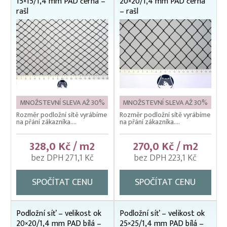
15×15/1,4 mm PAD černá –
20×20/1,4 mm PAD černá
Váhy na ryby (trojnožka)
rašl
– rašl
Vatky – zátahové sítě
Vatky sádkové zesílené
Vatky stahovací, kruhové (“Japonky“)
Vrhací sítě na ryby
Vzduchování
MNOŽSTEVNÍ SLEVA AŽ 30%
MNOŽSTEVNÍ SLEVA AŽ 30%
Zátahové sítě
Rozměr podložní sítě vyrábíme
Rozměr podložní sítě vyrábíme
na přání zákazníka....
na přání zákazníka....
Zpracovatelský/technologický stůl
328,0 Kč / m2
270,0 Kč / m2
bez DPH 271,1 Kč
bez DPH 223,1 Kč
SPOČÍTAT CENU
SPOČÍTAT CENU
Podložní síť – velikost ok
Podložní síť – velikost ok
20×20/1,4 mm PAD bílá –
25×25/1,4 mm PAD bílá –