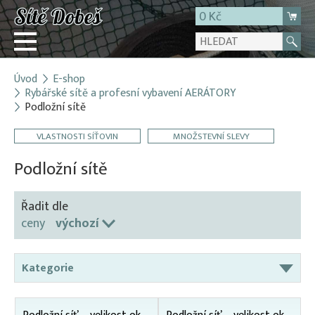
0 Kč
Úvod
E-shop
Přihlásit
Rybářské sítě a profesní vybavení AERÁTORY
Podložní sítě
Registrace
E-shop
VLASTNOSTI SÍŤOVIN
MNOŽSTEVNÍ SLEVY
O firmě
Podložní sítě
Kontakt
Řadit dle
ceny
výchozí
Kategorie
Aerátory / Provzdušňovače