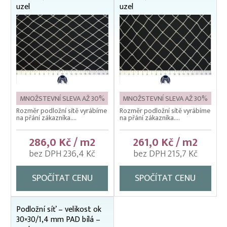
uzel
uzel
MNOŽSTEVNÍ SLEVA AŽ 30%
MNOŽSTEVNÍ SLEVA AŽ 30%
Rozměr podložní sítě vyrábíme
Rozměr podložní sítě vyrábíme
na přání zákazníka....
na přání zákazníka....
286,0 Kč / m2
261,0 Kč / m2
bez DPH 236,4 Kč
bez DPH 215,7 Kč
SPOČÍTAT CENU
SPOČÍTAT CENU
Podložní síť – velikost ok
30×30/1,4 mm PAD bílá –