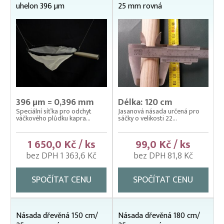
Prubní ploty
uhelon 396 µm
25 mm rovná
Přebírka kaprová
Přepínací ploty
Přepravní bedny na ryby
Rukáv na vysazování
Rybářské pracovní oděvy
396 µm = 0,396 mm
Délka: 120 cm
Třídička rybího plůdku
Speciální síťka pro odchyt
Jasanová násada určená pro
váčkového plůdku kapra...
sáčky o velikosti 22...
Váhy na ryby (trojnožka)
1 650,0 Kč / ks
99,0 Kč / ks
Vatky – zátahové sítě
bez DPH 1 363,6 Kč
bez DPH 81,8 Kč
Vatky sádkové zesílené
Vatky stahovací, kruhové (“Japonky“)
SPOČÍTAT CENU
SPOČÍTAT CENU
Vrhací sítě na ryby
Vzduchování
Násada dřevěná 150 cm/
Násada dřevěná 180 cm/