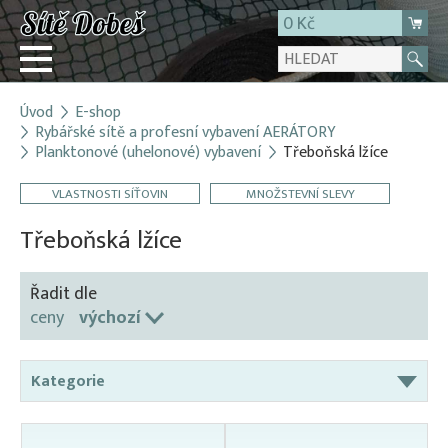
0 Kč
Úvod
E-shop
Přihlásit
Rybářské sítě a profesní vybavení AERÁTORY
Planktonové (uhelonové) vybavení
Třeboňská lžíce
Registrace
E-shop
VLASTNOSTI SÍŤOVIN
MNOŽSTEVNÍ SLEVY
O firmě
Třeboňská lžíce
Kontakt
Řadit dle
ceny
výchozí
Kategorie
Aerátory / Provzdušňovače