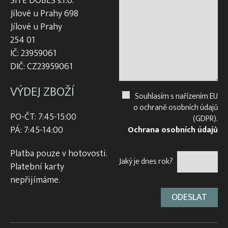
SÍTĚ DOBEŠ s.r.o.
Jílové u Prahy 698
Jílové u Prahy
254 01
IČ: 23959061
DIČ: CZ23959061
VÝDEJ ZBOŽÍ
Souhlasím s nařízením EU
o ochraně osobních údajů
PO-ČT: 7:45-15:00
(GDPR).
PÁ: 7:45-14:00
Ochrana osobních údajů
Platba pouze v hotovosti.
Jaký je dnes rok?
Platební karty
nepřijímáme.