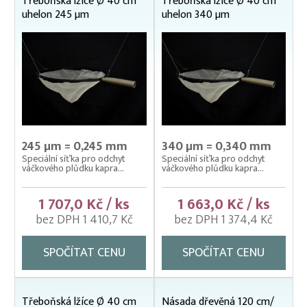
Třeboňská lžíce Ø 40 cm
Třeboňská lžíce Ø 40 cm
Nevody
uhelon 245 µm
uhelon 340 µm
Nosítka na ryby, rukávy na nošení
Odchovné bazény a žlaby
Planktonové (uhelonové) vybavení
Kolíbky plovoucí z uhelonu
Kolíbky závěsné z uhelonu
Planktonky
245 µm = 0,245 mm
340 µm = 0,340 mm
Planktonky kontrolní
Speciální síťka pro odchyt
Speciální síťka pro odchyt
Planktonky vrhací
váčkového plůdku kapra...
váčkového plůdku kapra...
Třeboňská lžíce
1 707,0 Kč / ks
1 663,0 Kč / ks
Třídička planktonu
bez DPH 1 410,7 Kč
bez DPH 1 374,4 Kč
Uhelonové drátěné sáčky
Vatka z uhelonu
SPOČÍTAT CENU
SPOČÍTAT CENU
Podložní sítě
Pomocné rybářské vybavení
Třeboňská lžíce Ø 40 cm
Násada dřevěná 120 cm/