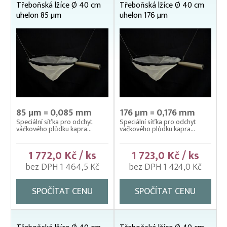
Čeřeny hospodářské
Třeboňská lžíce Ø 40 cm
Třeboňská lžíce Ø 40 cm
uhelon 85 µm
uhelon 176 µm
Kádě, kbelíky, vany
Kesery a saky na ryby
Kolíbky – klecové plovoucí odchovny
Kolíbky – krycí sítě na kolíbky
Kolíbky/haltýře – dvojitý plovoucí rám
Kolíbky/haltýře – jednoduchý plovoucí rám
85 µm = 0,085 mm
176 µm = 0,176 mm
Speciální síťka pro odchyt
Speciální síťka pro odchyt
Kolíbky/haltýře jednoduché závěsné (klecové sítě)
váčkového plůdku kapra...
váčkového plůdku kapra...
Krycí sítě na kádě a bazény
1 772,0 Kč / ks
1 723,0 Kč / ks
Krycí sítě na sádky, rybníky a klecové chovy
bez DPH 1 464,5 Kč
bez DPH 1 424,0 Kč
Lodě pracovní
SPOČÍTAT CENU
SPOČÍTAT CENU
Lodní motory závěsné Honda
Násady na kesery a saky