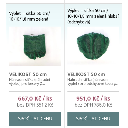
Váhy na ryby (trojnožka)
Výplet – síťka 50 cm/
Vatky – zátahové sítě
Výplet – síťka 50 cm/
10×10/1,8 mm zelená hlubší
10×10/1,8 mm zelená
Vatky sádkové zesílené
(odchytová)
Vatky stahovací, kruhové (“Japonky“)
Vrhací sítě na ryby
Vzduchování
Zátahové sítě
Zpracovatelský/technologický stůl
VELIKOST 50 cm
VELIKOST 50 cm
Náhradní síťka (náhradní
Náhradní síťka (náhradní
výplet) pro kesery Ø...
výplet) pro odchytové kesery...
667,0 Kč / ks
951,0 Kč / ks
bez DPH 551,2 Kč
bez DPH 786,0 Kč
SPOČÍTAT CENU
SPOČÍTAT CENU