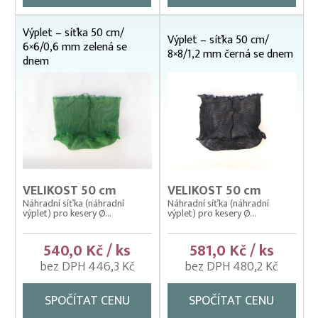
Nosítka na ryby, rukávy na nošení
Výplet – síťka 50 cm/
Výplet – síťka 50 cm/
6×6/0,6 mm zelená se
Odchovné bazény a žlaby
8×8/1,2 mm černá se dnem
dnem
Planktonové (uhelonové) vybavení
Podložní sítě
Pomocné rybářské vybavení
Prubní ploty
Přebírka kaprová
VELIKOST 50 cm
VELIKOST 50 cm
Přepínací ploty
Náhradní síťka (náhradní
Náhradní síťka (náhradní
výplet) pro kesery Ø...
výplet) pro kesery Ø...
Přepravní bedny na ryby
Rukáv na vysazování
540,0 Kč / ks
581,0 Kč / ks
bez DPH 446,3 Kč
bez DPH 480,2 Kč
Rybářské pracovní oděvy
Třídička rybího plůdku
SPOČÍTAT CENU
SPOČÍTAT CENU