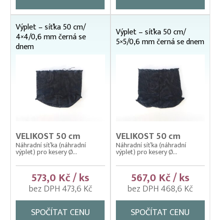
průměr 60 cm
průměr 80 cm
Výplet – síťka 50 cm/
Výplety VÝPRODEJ
Výplet – síťka 50 cm/
4×4/0,6 mm černá se
5×5/0,6 mm černá se dnem
Kolíbky – klecové plovoucí odchovny
dnem
Kolíbky – krycí sítě na kolíbky
Kolíbky/haltýře – dvojitý plovoucí rám
Kolíbky/haltýře – jednoduchý plovoucí rám
Kolíbky/haltýře jednoduché závěsné (klecové sítě)
Krycí sítě na kádě a bazény
VELIKOST 50 cm
VELIKOST 50 cm
Náhradní síťka (náhradní
Náhradní síťka (náhradní
Krycí sítě na sádky, rybníky a klecové chovy
výplet) pro kesery Ø...
výplet) pro kesery Ø...
Lodě pracovní
573,0 Kč / ks
567,0 Kč / ks
Lodní motory závěsné Honda
bez DPH 473,6 Kč
bez DPH 468,6 Kč
Násady na kesery a saky
SPOČÍTAT CENU
SPOČÍTAT CENU
Nevody