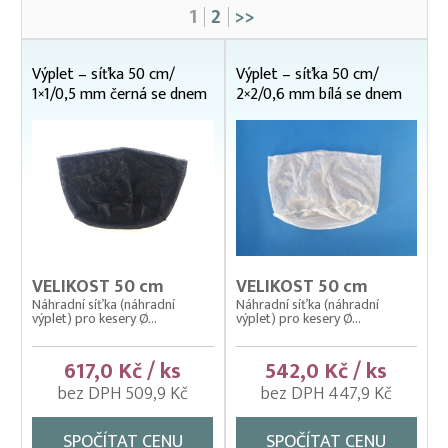
1
2
>>
Čeřeny hospodářské
Kádě, kbelíky, vany
Výplet – síťka 50 cm/
Výplet – síťka 50 cm/
Kesery a saky na ryby
1×1/0,5 mm černá se dnem
2×2/0,6 mm bílá se dnem
Dřevěné násady
Kesery mechanické ZINKOVANÉ
Kesery, saky na ryby NEREZOVÉ
Kesery, saky na ryby ZINKOVANÉ
Sáčky drátěné NEREZOVÉ
Samostatné rámy
Výplety – síťky pro kesery, saky
VELIKOST 50 cm
VELIKOST 50 cm
22 x 22 cm
Náhradní síťka (náhradní
Náhradní síťka (náhradní
výplet) pro kesery Ø...
výplet) pro kesery Ø...
osmibok 32 cm
průměr 35 cm
617,0 Kč / ks
542,0 Kč / ks
průměr 40 cm
bez DPH 509,9 Kč
bez DPH 447,9 Kč
průměr 45 cm
průměr 50 cm
SPOČÍTAT CENU
SPOČÍTAT CENU