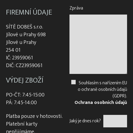
Zpráva
FIREMNÍ ÚDAJE
SÍTĚ DOBEŠ s.r.o.
Jílové u Prahy 698
Jílové u Prahy
254 01
IČ: 23959061
DIČ: CZ23959061
VÝDEJ ZBOŽÍ
Souhlasím s nařízením EU
o ochraně osobních údajů
PO-ČT: 7:45-15:00
(GDPR).
PÁ: 7:45-14:00
Ochrana osobních údajů
Platba pouze v hotovosti.
Jaký je dnes rok?
Platební karty
nepřijímáme.