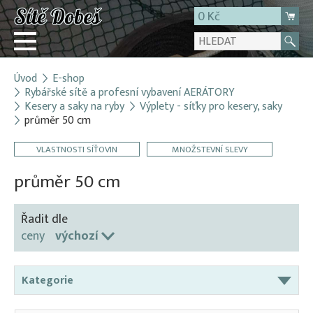
0 Kč
Úvod
E-shop
Přihlásit
Rybářské sítě a profesní vybavení AERÁTORY
Kesery a saky na ryby
Výplety - síťky pro kesery, saky
Registrace
průměr 50 cm
E-shop
VLASTNOSTI SÍŤOVIN
MNOŽSTEVNÍ SLEVY
O firmě
průměr 50 cm
Kontakt
Řadit dle
ceny
výchozí
Kategorie
Aerátory / Provzdušňovače