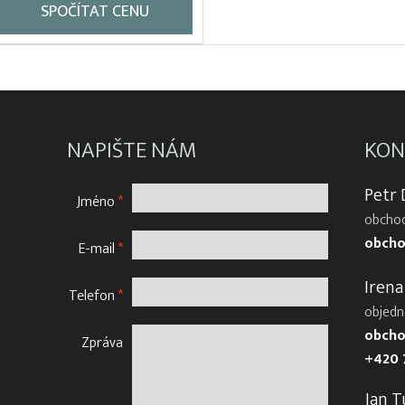
SPOČÍTAT CENU
NAPIŠTE NÁM
KON
Petr
Jméno
*
obchod
obcho
E-mail
*
Irena
Telefon
*
objedn
obcho
Zpráva
+420 
Jan T