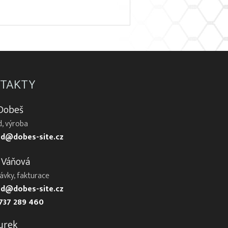
TAKTY
 Dobeš
, výroba
d@dobes-site.cz
 Váňová
ávky, fakturace
d@dobes-site.cz
737 289 460
urek