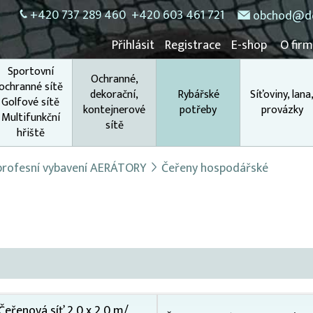
+420 737 289 460
+420 603 461 721
obchod@do
Přihlásit
Registrace
E-shop
O fir
Sportovní
Ochranné,
ochranné sítě
dekorační,
Rybářské
Síťoviny, lana
Golfové sítě
kontejnerové
potřeby
provázky
Multifunkční
sítě
hřiště
 profesní vybavení AERÁTORY
Čeřeny hospodářské
Čeřenová síť 2,0 x 2,0 m/