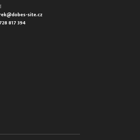
d
urek@dobes-site.cz
728 817 394