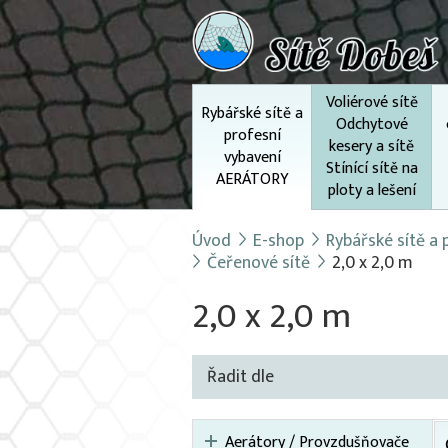
Voliérové sítě
Rybářské sítě a
Odchytové
profesní
kesery a sítě
vybavení
Stínící sítě na
AERÁTORY
ploty a lešení
Úvod
E-shop
Rybářské sítě a
Čeřenové sítě
2,0 x 2,0 m
2,0 x 2,0 m
Řadit dle
Aerátory / Provzdušňovače