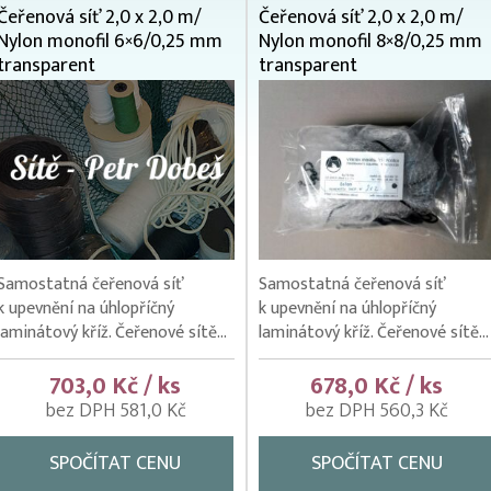
Čeřenová síť 2,0 x 2,0 m/
Čeřenová síť 2,0 x 2,0 m/
Nylon monofil 6×6/0,25 mm
Nylon monofil 8×8/0,25 mm
transparent
transparent
Samostatná čeřenová síť
Samostatná čeřenová síť
k upevnění na úhlopříčný
k upevnění na úhlopříčný
laminátový kříž. Čeřenové sítě...
laminátový kříž. Čeřenové sítě...
703,0 Kč / ks
678,0 Kč / ks
bez DPH 581,0 Kč
bez DPH 560,3 Kč
SPOČÍTAT CENU
SPOČÍTAT CENU