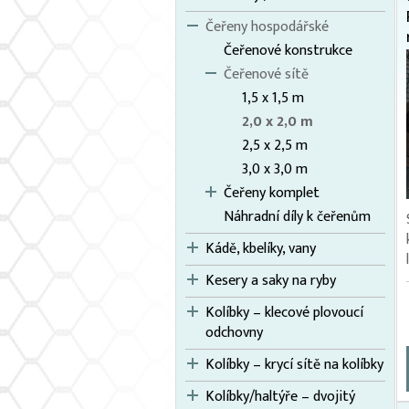
Čeřeny hospodářské
Čeřenové konstrukce
Čeřenové sítě
1,5 x 1,5 m
2,0 x 2,0 m
2,5 x 2,5 m
3,0 x 3,0 m
Čeřeny komplet
Náhradní díly k čeřenům
Kádě, kbelíky, vany
Kesery a saky na ryby
Kolíbky – klecové plovoucí
odchovny
Kolíbky – krycí sítě na kolíbky
Kolíbky/haltýře – dvojitý