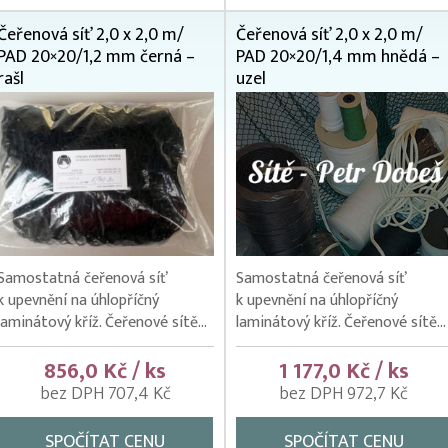
Čeřenová síť 2,0 x 2,0 m/
Čeřenová síť 2,0 x 2,0 m/
PAD 20×20/1,2 mm černá –
PAD 20×20/1,4 mm hnědá –
rašl
uzel
Samostatná čeřenová síť
Samostatná čeřenová síť
k upevnění na úhlopříčný
k upevnění na úhlopříčný
laminátový kříž. Čeřenové sítě...
laminátový kříž. Čeřenové sítě...
856,0 Kč / ks
1 177,0 Kč / ks
bez DPH 707,4 Kč
bez DPH 972,7 Kč
SPOČÍTAT CENU
SPOČÍTAT CENU