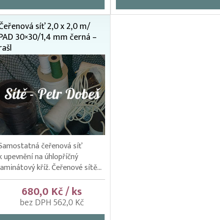
Čeřenová síť 2,0 x 2,0 m/
PAD 30×30/1,4 mm černá –
rašl
Samostatná čeřenová síť
k upevnění na úhlopříčný
laminátový kříž. Čeřenové sítě...
680,0 Kč / ks
bez DPH 562,0 Kč