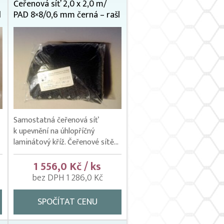
Čeřenová síť 2,0 x 2,0 m/
l
PAD 8×8/0,6 mm černá – rašl
Samostatná čeřenová síť
k upevnění na úhlopříčný
laminátový kříž. Čeřenové sítě...
1 556,0 Kč / ks
bez DPH 1 286,0 Kč
SPOČÍTAT CENU