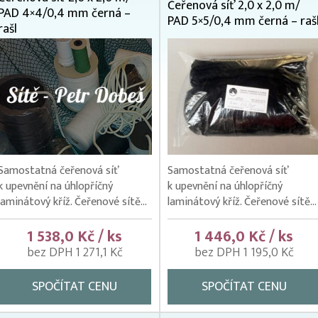
Čeřenová síť 2,0 x 2,0 m/
PAD 4×4/0,4 mm černá –
PAD 5×5/0,4 mm černá – raš
rašl
Samostatná čeřenová síť
Samostatná čeřenová síť
k upevnění na úhlopříčný
k upevnění na úhlopříčný
laminátový kříž. Čeřenové sítě...
laminátový kříž. Čeřenové sítě...
1 538,0 Kč / ks
1 446,0 Kč / ks
bez DPH 1 271,1 Kč
bez DPH 1 195,0 Kč
SPOČÍTAT CENU
SPOČÍTAT CENU