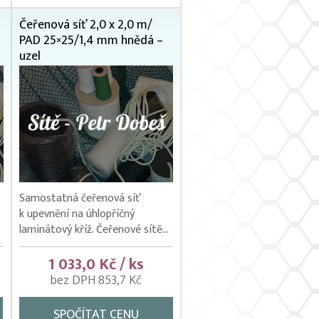
Čeřenová síť 2,0 x 2,0 m/
PAD 25×25/1,4 mm hnědá –
uzel
Samostatná čeřenová síť
k upevnění na úhlopříčný
laminátový kříž. Čeřenové sítě...
1 033,0 Kč / ks
bez DPH 853,7 Kč
SPOČÍTAT CENU