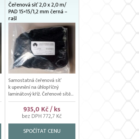
Čeřenová síť 2,0 x 2,0 m/
PAD 15×15/1,2 mm černá –
rašl
Samostatná čeřenová síť
k upevnění na úhlopříčný
laminátový kříž. Čeřenové sítě...
935,0 Kč / ks
bez DPH 772,7 Kč
SPOČÍTAT CENU