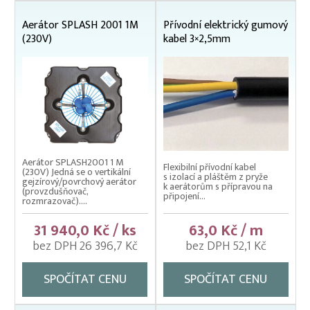
Rybářské pracovní oděvy
Aerátor SPLASH 2001 1M
Přívodní elektrický gumový
(230V)
kabel 3×2,5mm
Třídička rybího plůdku
Váhy na ryby (trojnožka)
Vatky – zátahové sítě
Vatky sádkové zesílené
Vatky stahovací, kruhové (“Japonky“)
Vrhací sítě na ryby
Aerátor SPLASH2001 1 M
Flexibilní přívodní kabel
(230V) Jedná se o vertikální
s izolací a pláštěm z pryže
gejzírový/povrchový aerátor
Vzduchování
k aerátorům s přípravou na
(provzdušňovač,
připojení...
rozmrazovač)....
Zátahové sítě
31 940,0 Kč / ks
63,0 Kč / m
Zpracovatelský/technologický stůl
bez DPH 26 396,7 Kč
bez DPH 52,1 Kč
SPOČÍTAT CENU
SPOČÍTAT CENU