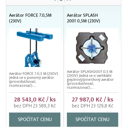
Ponorné aerátory
Příslušenství elektrické
Aerátor FORCE 7.0,5M
Aerátor SPLASH
(230V)
2001 0,5M (230V)
Čeřeny hospodářské
Kádě, kbelíky, vany
Kesery a saky na ryby
Kolíbky – klecové plovoucí odchovny
Kolíbky – krycí sítě na kolíbky
Aerátor SPLASH2001 0,5 M
Kolíbky/haltýře – dvojitý plovoucí rám
Aerátor FORCE 7.0,5 M (230V)
(230V) Jedná se o vertikální
Jedná se o ponorný aerátor
gejzírový/povrchový aerátor
(provzdušňovač,
Kolíbky/haltýře – jednoduchý plovoucí rám
(provzdušňovač,
rozmrazovač)....
rozmrazovač)....
Kolíbky/haltýře jednoduché závěsné (klecové sítě)
28 543,0 Kč / ks
27 987,0 Kč / ks
Krycí sítě na kádě a bazény
bez DPH 23 589,3 Kč
bez DPH 23 129,8 Kč
Krycí sítě na sádky, rybníky a klecové chovy
SPOČÍTAT CENU
SPOČÍTAT CENU
Lodě pracovní