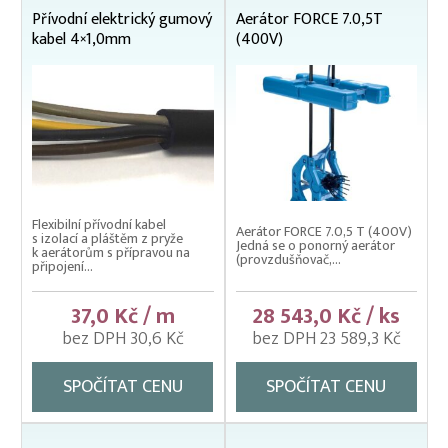
Přívodní elektrický gumový
Aerátor FORCE 7.0,5T
kabel 4×1,0mm
(400V)
Flexibilní přívodní kabel
Aerátor FORCE 7.0,5 T (400V)
s izolací a pláštěm z pryže
Jedná se o ponorný aerátor
k aerátorům s přípravou na
(provzdušňovač,...
připojení...
37,0 Kč / m
28 543,0 Kč / ks
bez DPH 30,6 Kč
bez DPH 23 589,3 Kč
SPOČÍTAT CENU
SPOČÍTAT CENU