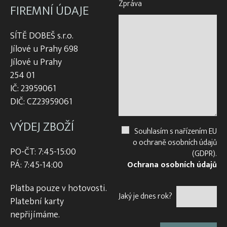
Zpráva
FIREMNÍ ÚDAJE
SÍTĚ DOBEŠ s.r.o.
Jílové u Prahy 698
Jílové u Prahy
254 01
IČ: 23959061
DIČ: CZ23959061
VÝDEJ ZBOŽÍ
Souhlasím s nařízením EU
o ochraně osobních údajů
PO-ČT: 7:45-15:00
(GDPR).
PÁ: 7:45-14:00
Ochrana osobních údajů
Platba pouze v hotovosti.
Jaký je dnes rok?
Platební karty
nepřijímáme.