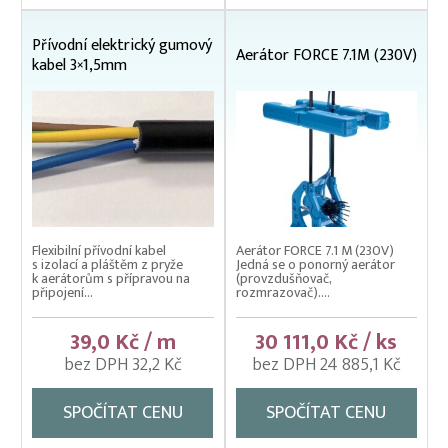
Lodní motory závěsné Honda
Přívodní elektrický gumový
Násady na kesery a saky
Aerátor FORCE 7.1M (230V)
kabel 3×1,5mm
Nevody
Nosítka na ryby, rukávy na nošení
Odchovné bazény a žlaby
Planktonové (uhelonové) vybavení
Podložní sítě
Flexibilní přívodní kabel
Aerátor FORCE 7.1 M (230V)
Pomocné rybářské vybavení
s izolací a pláštěm z pryže
Jedná se o ponorný aerátor
k aerátorům s přípravou na
(provzdušňovač,
připojení...
rozmrazovač)....
Prubní ploty
Přebírka kaprová
39,0 Kč / m
30 111,0 Kč / ks
bez DPH 32,2 Kč
bez DPH 24 885,1 Kč
Přepínací ploty
Přepravní bedny na ryby
SPOČÍTAT CENU
SPOČÍTAT CENU
Rukáv na vysazování