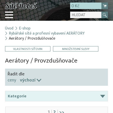
0 Kč
Úvod
E-shop
Přihlásit
Rybářské sítě a profesní vybavení AERÁTORY
Aerátory / Provzdušňovače
Registrace
E-shop
VLASTNOSTI SÍŤOVIN
MNOŽSTEVNÍ SLEVY
O firmě
Aerátory / Provzdušňovače
Kontakt
Řadit dle
ceny
výchozí
Kategorie
Aerátory / Provzdušňovače
Plovoucí/gejzírové aerátory
1
2
>>