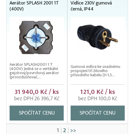
Aerátor SPLASH 2001 1T
Vidlice 230V gumová
(400V)
černá, IP44
Aerátor SPLASH2001 1 T
Gumová vidlice ke snadnému
(400V) Jedná se o vertikální
propojení tří žilového
gejzírový/povrchový aerátor
přívodního kabelu (3×1,5...
(provzdušňovač,...
31 940,0 Kč / ks
121,0 Kč / ks
bez DPH 26 396,7 Kč
bez DPH 100,0 Kč
SPOČÍTAT CENU
SPOČÍTAT CENU
1
2
>>