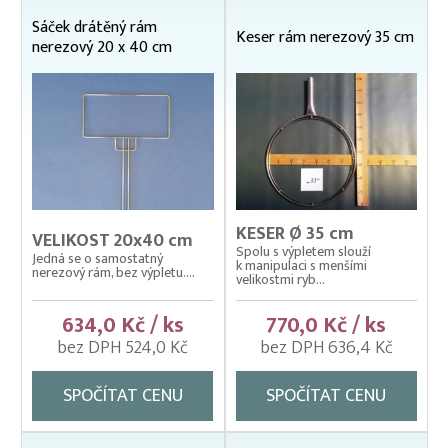
Vzduchování
Sáček drátěný rám
Keser rám nerezový 35 cm
Zátahové sítě
nerezový 20 x 40 cm
Zpracovatelský/technologický stůl
KESER Ø 35 cm
VELIKOST 20x40 cm
Spolu s výpletem slouží
Jedná se o samostatný
k manipulaci s menšími
nerezový rám, bez výpletu....
velikostmi ryb...
634,0 Kč / ks
770,0 Kč / ks
bez DPH 524,0 Kč
bez DPH 636,4 Kč
SPOČÍTAT CENU
SPOČÍTAT CENU