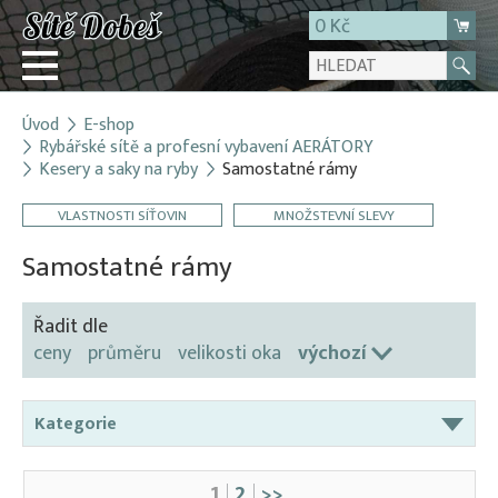
0 Kč
Úvod
E-shop
Přihlásit
Rybářské sítě a profesní vybavení AERÁTORY
Kesery a saky na ryby
Samostatné rámy
Registrace
E-shop
VLASTNOSTI SÍŤOVIN
MNOŽSTEVNÍ SLEVY
O firmě
Samostatné rámy
Kontakt
Řadit dle
ceny
průměru
velikosti oka
výchozí
Kategorie
Aerátory / Provzdušňovače
1
2
>>