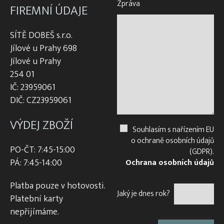
Zpráva
FIREMNÍ ÚDAJE
SÍTĚ DOBEŠ s.r.o.
Jílové u Prahy 698
Jílové u Prahy
254 01
IČ: 23959061
DIČ: CZ23959061
VÝDEJ ZBOŽÍ
Souhlasím s nařízením EU
o ochraně osobních údajů
PO-ČT: 7:45-15:00
(GDPR).
PÁ: 7:45-14:00
Ochrana osobních údajů
Platba pouze v hotovosti.
Jaký je dnes rok?
Platební karty
nepřijímáme.