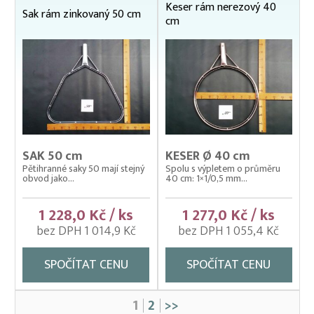
Keser rám nerezový 40
Sak rám zinkovaný 50 cm
cm
SAK 50 cm
KESER Ø 40 cm
Pětihranné saky 50 mají stejný
Spolu s výpletem o průměru
obvod jako...
40 cm: 1×1/0,5 mm...
1 228,0 Kč / ks
1 277,0 Kč / ks
bez DPH 1 014,9 Kč
bez DPH 1 055,4 Kč
SPOČÍTAT CENU
SPOČÍTAT CENU
1
2
>>