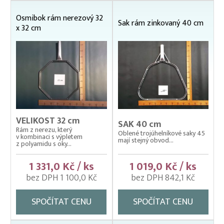
Prubní ploty
Osmibok rám nerezový 32
Sak rám zinkovaný 40 cm
x 32 cm
Přebírka kaprová
Přepínací ploty
Přepravní bedny na ryby
Rukáv na vysazování
Rybářské pracovní oděvy
VELIKOST 32 cm
Třídička rybího plůdku
SAK 40 cm
Rám z nerezu, který
Oblené trojúhelníkové saky 45
v kombinaci s výpletem
Váhy na ryby (trojnožka)
mají stejný obvod...
z polyamidu s oky...
Vatky – zátahové sítě
1 331,0 Kč / ks
1 019,0 Kč / ks
Vatky sádkové zesílené
bez DPH 1 100,0 Kč
bez DPH 842,1 Kč
Vatky stahovací, kruhové (“Japonky“)
SPOČÍTAT CENU
SPOČÍTAT CENU
Vrhací sítě na ryby