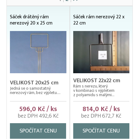
Čeřeny hospodářské
Kádě, kbelíky, vany
Sáček drátěný rám
Sáček rám nerezový 22 x
Kesery a saky na ryby
nerezový 20 x 25 cm
22 cm
Dřevěné násady
Kesery mechanické ZINKOVANÉ
Kesery, saky na ryby NEREZOVÉ
Kesery, saky na ryby ZINKOVANÉ
Sáčky drátěné NEREZOVÉ
Samostatné rámy
Rámy drátěné nerezové
VELIKOST 22x22 cm
VELIKOST 20x25 cm
Rám s nerezu, který
Rámy nerezové
Jedná se o samostatný
v kombinaci s výpletem
nerezový rám, bez výpletu....
Rámy zinkované
z polyamidu s malými...
Výplety – síťky pro kesery, saky
596,0 Kč / ks
814,0 Kč / ks
Kolíbky – klecové plovoucí odchovny
bez DPH 492,6 Kč
bez DPH 672,7 Kč
Kolíbky – krycí sítě na kolíbky
SPOČÍTAT CENU
SPOČÍTAT CENU
Kolíbky/haltýře – dvojitý plovoucí rám