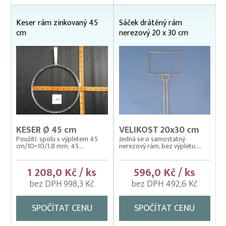
Kolíbky/haltýře – jednoduchý plovoucí rám
Keser rám zinkovaný 45
Sáček drátěný rám
Kolíbky/haltýře jednoduché závěsné (klecové sítě)
cm
nerezový 20 x 30 cm
Krycí sítě na kádě a bazény
Krycí sítě na sádky, rybníky a klecové chovy
Lodě pracovní
Lodní motory závěsné Honda
Násady na kesery a saky
KESER Ø 45 cm
VELIKOST 20x30 cm
Nevody
Použití: spolu s výpletem 45
Jedná se o samostatný
cm/10×10/1,8 mm; 45...
nerezový rám, bez výpletu....
Nosítka na ryby, rukávy na nošení
1 208,0 Kč / ks
596,0 Kč / ks
Odchovné bazény a žlaby
bez DPH 998,3 Kč
bez DPH 492,6 Kč
Planktonové (uhelonové) vybavení
Podložní sítě
SPOČÍTAT CENU
SPOČÍTAT CENU
Pomocné rybářské vybavení