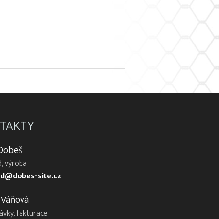
TAKTY
 Dobeš
, výroba
d@dobes-site.cz
 Váňová
ávky, fakturace