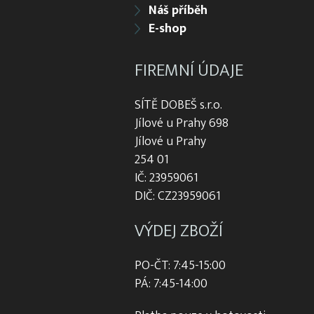
Náš příběh
E-shop
FIREMNÍ ÚDAJE
SÍTĚ DOBEŠ s.r.o.
Jílové u Prahy 698
Jílové u Prahy
254 01
IČ: 23959061
DIČ: CZ23959061
VÝDEJ ZBOŽÍ
PO-ČT: 7:45-15:00
PÁ: 7:45-14:00