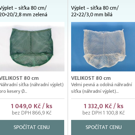
Výplet – síťka 80 cm/
Výplet – síťka 80 cm/
20×20/2,8 mm zelená
22×22/3,0 mm bílá
VELIKOST 80 cm
VELIKOST 80 cm
Náhradní síťka (náhradní výplet)
Velmi pevná a odolná náhradní
pro kesery Ø...
síťka (náhradní výplet)...
1 049,0 Kč / ks
1 332,0 Kč / ks
bez DPH 866,9 Kč
bez DPH 1 100,8 Kč
SPOČÍTAT CENU
SPOČÍTAT CENU