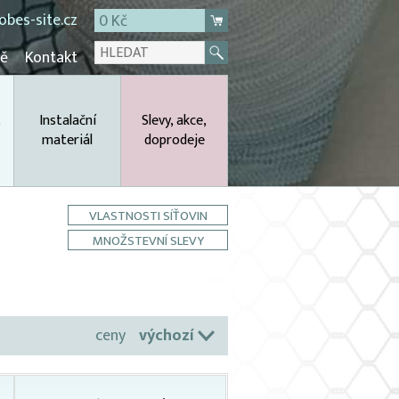
bes-site.cz
0 Kč
mě
Kontakt
,
Instalační
Slevy, akce,
materiál
doprodeje
VLASTNOSTI SÍŤOVIN
MNOŽSTEVNÍ SLEVY
ceny
výchozí