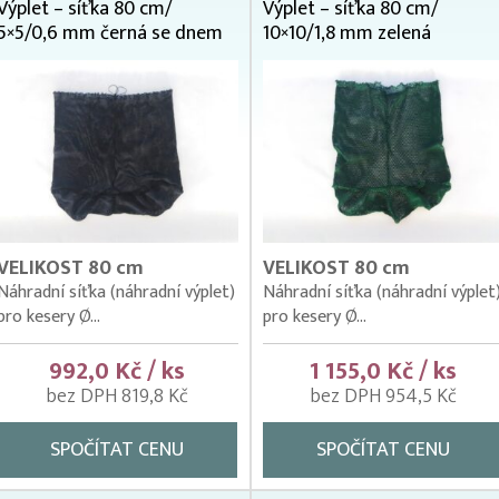
Výplet – síťka 80 cm/
Výplet – síťka 80 cm/
5×5/0,6 mm černá se dnem
10×10/1,8 mm zelená
VELIKOST 80 cm
VELIKOST 80 cm
Náhradní síťka (náhradní výplet)
Náhradní síťka (náhradní výplet
pro kesery Ø...
pro kesery Ø...
992,0 Kč / ks
1 155,0 Kč / ks
bez DPH 819,8 Kč
bez DPH 954,5 Kč
SPOČÍTAT CENU
SPOČÍTAT CENU