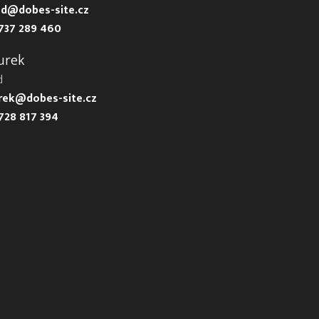
d@dobes-site.cz
737 289 460
urek
d
urek@dobes-site.cz
728 817 394