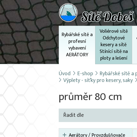
Voliérové sítě
Rybářské sítě a
Odchytové
profesní
kesery a sítě
vybavení
Stínící sítě na
AERÁTORY
ploty a lešení
Úvod
E-shop
Rybářské sítě a
Výplety - síťky pro kesery, saky
průměr 80 cm
Řadit dle
Aerátory / Provzdušňovače