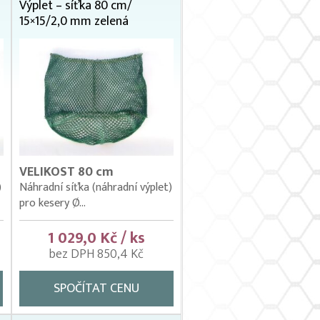
Výplet – síťka 80 cm/
15×15/2,0 mm zelená
VELIKOST 80 cm
)
Náhradní síťka (náhradní výplet)
pro kesery Ø...
1 029,0 Kč / ks
bez DPH 850,4 Kč
SPOČÍTAT CENU