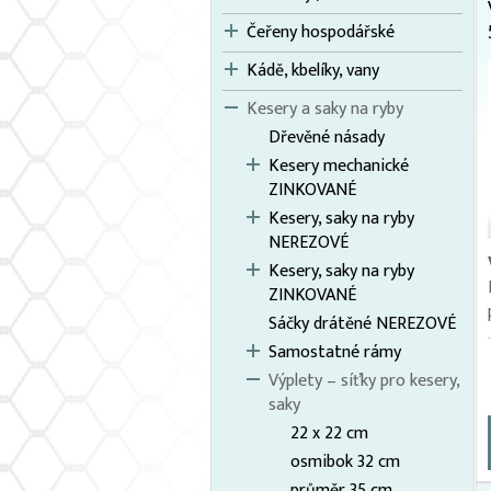
Čeřeny hospodářské
Kádě, kbelíky, vany
Kesery a saky na ryby
Dřevěné násady
Kesery mechanické
ZINKOVANÉ
Kesery, saky na ryby
NEREZOVÉ
Kesery, saky na ryby
ZINKOVANÉ
Sáčky drátěné NEREZOVÉ
Samostatné rámy
Výplety – síťky pro kesery,
saky
22 x 22 cm
osmibok 32 cm
průměr 35 cm