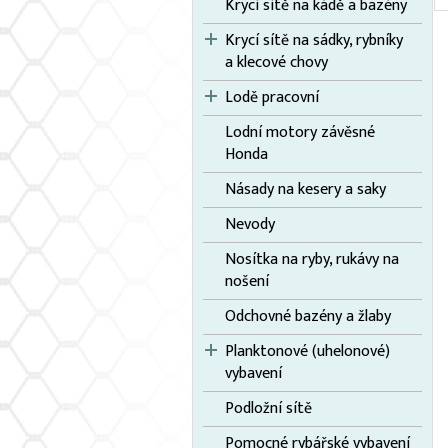
Krycí sítě na kádě a bazény
Krycí sítě na sádky, rybníky
a klecové chovy
Lodě pracovní
Lodní motory závěsné
Honda
Násady na kesery a saky
Nevody
Nosítka na ryby, rukávy na
nošení
Odchovné bazény a žlaby
Planktonové (uhelonové)
vybavení
Podložní sítě
Pomocné rybářské vybavení