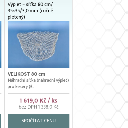
Výplet – síťka 80 cm/
35×35/3,0 mm (ručně
pletený)
VELIKOST 80 cm
Náhradní síťka (náhradní výplet)
pro kesery Ø...
1 619,0 Kč / ks
bez DPH 1 338,0 Kč
SPOČÍTAT CENU