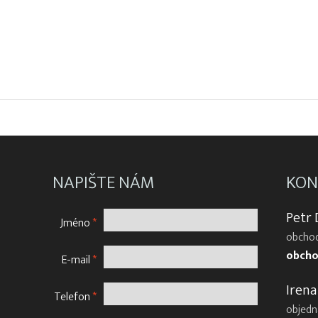
NAPIŠTE NÁM
KON
Petr
Jméno
*
obchod
obcho
E-mail
*
Irena
Telefon
*
objedn