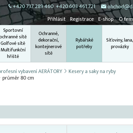
+420 737 289 460
+420 603 461 721
obchod@do
Přihlásit
Registrace
E-shop
O fir
Sportovní
Ochranné,
ochranné sítě
dekorační,
Rybářské
Síťoviny, lana
Golfové sítě
kontejnerové
potřeby
provázky
Multifunkční
sítě
hřiště
 profesní vybavení AERÁTORY
Kesery a saky na ryby
průměr 80 cm