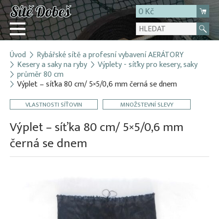
0 Kč
Úvod
Rybářské sítě a profesní vybavení AERÁTORY
Přihlásit
Kesery a saky na ryby
Výplety - síťky pro kesery, saky
průměr 80 cm
Registrace
Výplet – síťka 80 cm/ 5×5/0,6 mm černá se dnem
E-shop
VLASTNOSTI SÍŤOVIN
MNOŽSTEVNÍ SLEVY
O firmě
Výplet – síťka 80 cm/ 5×5/0,6 mm
Kontakt
černá se dnem