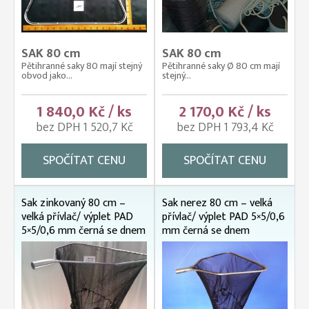
SAK 80 cm
SAK 80 cm
Pětihranné saky 80 mají stejný
Pětihranné saky Ø 80 cm mají
obvod jako...
stejný...
1 840,0 Kč / ks
2 170,0 Kč / ks
bez DPH 1 520,7 Kč
bez DPH 1 793,4 Kč
SPOČÍTAT CENU
SPOČÍTAT CENU
Sak zinkovaný 80 cm –
Sak nerez 80 cm – velká
velká přívlač/ výplet PAD
přívlač/ výplet PAD 5×5/0,6
5×5/0,6 mm černá se dnem
mm černá se dnem