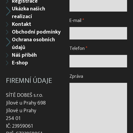
Registrace
Ukázka našich
realizací
E-mail
*
Kontakt
Obchodní podmínky
Ochrana osobních
údajů
Telefon
*
Náš příběh
E-shop
Zpráva
FIREMNÍ ÚDAJE
SÍTĚ DOBEŠ s.r.o.
Jílové u Prahy 698
Jílové u Prahy
254 01
IČ: 23959061