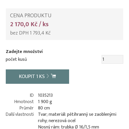
CENA PRODUKTU
2 170,0 Kč / ks
bez DPH 1 793,4 Kč
Zadejte množství
počet kusů
KOUPIT
1
KS
ID
1035213
Hmotnost
1 900 g
Průměr
80 cm
Další vlastnosti
Tvar; materiál: pětihranný se zaoblenými
rohy; nerezová ocel
Nosný rám: trubka Ø 16/1,5 mm