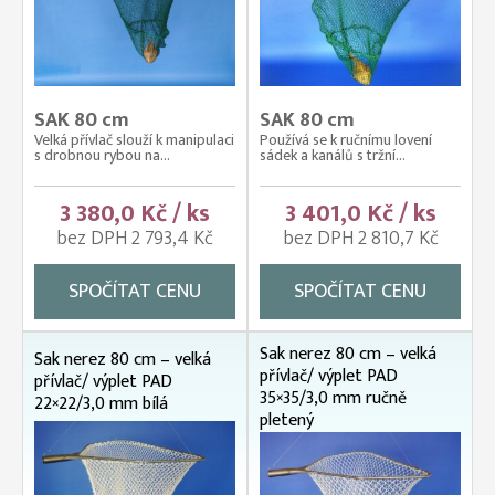
SAK 80 cm
SAK 80 cm
Velká přívlač slouží k manipulaci
Používá se k ručnímu lovení
s drobnou rybou na...
sádek a kanálů s tržní...
3 380,0 Kč / ks
3 401,0 Kč / ks
bez DPH 2 793,4 Kč
bez DPH 2 810,7 Kč
SPOČÍTAT CENU
SPOČÍTAT CENU
Sak nerez 80 cm – velká
Sak nerez 80 cm – velká
přívlač/ výplet PAD
přívlač/ výplet PAD
35×35/3,0 mm ručně
22×22/3,0 mm bílá
pletený