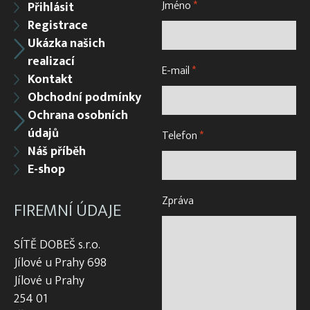
Jméno
*
Přihlásit
Registrace
Ukázka našich
realizací
E-mail
*
Kontakt
Obchodní podmínky
Ochrana osobních
údajů
Telefon
*
Náš příběh
E-shop
Zpráva
FIREMNÍ ÚDAJE
SÍTĚ DOBEŠ s.r.o.
Jílové u Prahy 698
Jílové u Prahy
254 01