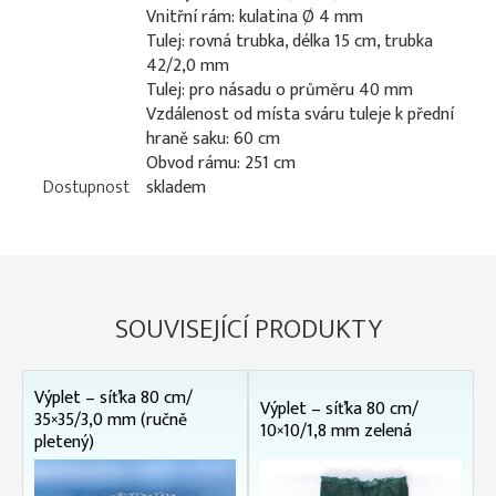
Vnitřní rám: kulatina Ø 4 mm
Tulej: rovná trubka, délka 15 cm, trubka
42/2,0 mm
Tulej: pro násadu o průměru 40 mm
Vzdálenost od místa sváru tuleje k přední
hraně saku: 60 cm
Obvod rámu: 251 cm
Dostupnost
skladem
SOUVISEJÍCÍ PRODUKTY
Výplet – síťka 80 cm/
Výplet – síťka 80 cm/
35×35/3,0 mm (ručně
10×10/1,8 mm zelená
pletený)