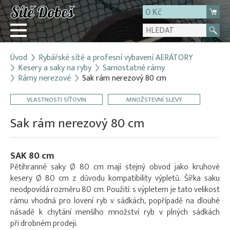
0 Kč
Úvod
Rybářské sítě a profesní vybavení AERÁTORY
Přihlásit
Kesery a saky na ryby
Samostatné rámy
Rámy nerezové
Sak rám nerezový 80 cm
Registrace
E-shop
VLASTNOSTI SÍŤOVIN
MNOŽSTEVNÍ SLEVY
O firmě
Sak rám nerezový 80 cm
Kontakt
SAK 80 cm
Pětihranné saky Ø 80 cm mají stejný obvod jako kruhové
kesery Ø 80 cm z důvodu kompatibility výpletů. Šířka saku
neodpovídá rozměru 80 cm. Použití: s výpletem je tato velikost
rámu vhodná pro lovení ryb v sádkách, popřípadě na dlouhé
násadě k chytání menšího množství ryb v plných sádkách
při drobném prodeji.