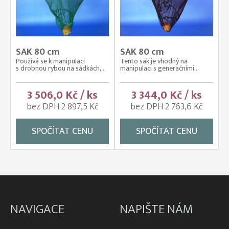
SAK 80 cm
SAK 80 cm
Používá se k manipulaci
Tento sak je vhodný na
s drobnou rybou na sádkách,...
manipulaci s generačními...
3 506,0 Kč / ks
3 344,0 Kč / ks
bez DPH 2 897,5 Kč
bez DPH 2 763,6 Kč
SPOČÍTAT CENU
SPOČÍTAT CENU
NAVIGACE
NAPIŠTE NÁM