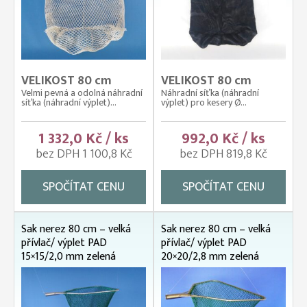
VELIKOST 80 cm
VELIKOST 80 cm
Velmi pevná a odolná náhradní
Náhradní síťka (náhradní
síťka (náhradní výplet)...
výplet) pro kesery Ø...
1 332,0 Kč / ks
992,0 Kč / ks
bez DPH 1 100,8 Kč
bez DPH 819,8 Kč
SPOČÍTAT CENU
SPOČÍTAT CENU
Sak nerez 80 cm – velká
Sak nerez 80 cm – velká
přívlač/ výplet PAD
přívlač/ výplet PAD
15×15/2,0 mm zelená
20×20/2,8 mm zelená