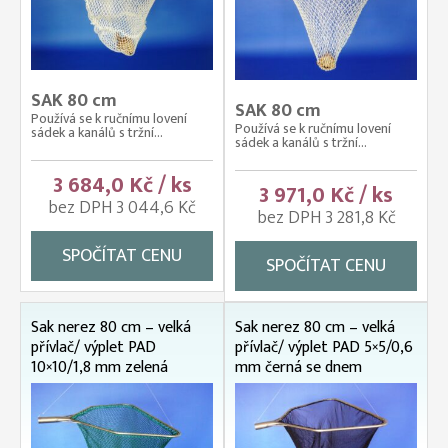
SAK 80 cm
SAK 80 cm
Používá se k ručnímu lovení
Používá se k ručnímu lovení
sádek a kanálů s tržní...
sádek a kanálů s tržní...
3 684,0 Kč / ks
3 971,0 Kč / ks
bez DPH 3 044,6 Kč
bez DPH 3 281,8 Kč
SPOČÍTAT CENU
SPOČÍTAT CENU
Sak nerez 80 cm – velká
Sak nerez 80 cm – velká
přívlač/ výplet PAD
přívlač/ výplet PAD 5×5/0,6
10×10/1,8 mm zelená
mm černá se dnem