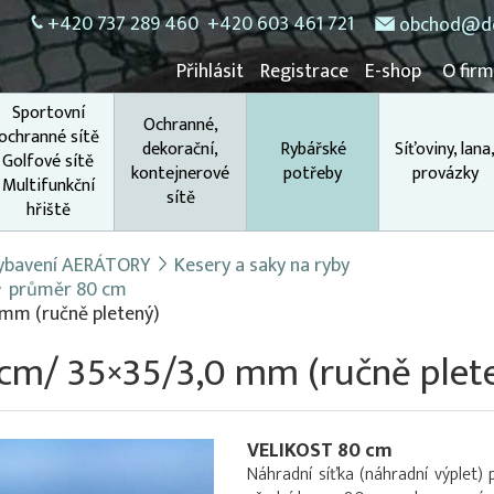
+420 737 289 460
+420 603 461 721
obchod@do
Přihlásit
Registrace
E-shop
O fir
Sportovní
Ochranné,
ochranné sítě
dekorační,
Rybářské
Síťoviny, lana
Golfové sítě
kontejnerové
potřeby
provázky
Multifunkční
sítě
hřiště
 vybavení AERÁTORY
Kesery a saky na ryby
průměr 80 cm
 mm (ručně pletený)
0 cm/ 35×35/3,0 mm (ručně plet
VELIKOST 80 cm
Náhradní síťka (náhradní výplet) 