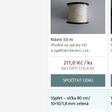
Návin 50 m
Vhodné na opravy sítí
a vyplétání keserů. Lze...
211,0 Kč / ks
bez DPH 174,4 Kč
SPOČÍTAT CENU
Výplet – síťka 80 cm/
10×10/1,8 mm zelená