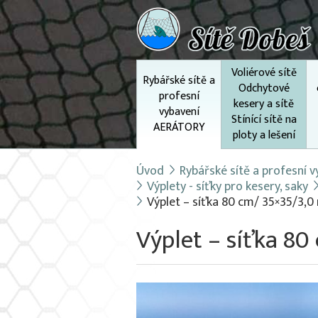
Voliérové sítě
Rybářské sítě a
Odchytové
profesní
kesery a sítě
vybavení
Stínící sítě na
AERÁTORY
ploty a lešení
Úvod
Rybářské sítě a profesní
Výplety - síťky pro kesery, saky
Výplet – síťka 80 cm/ 35×35/3,0
Výplet – síťka 8