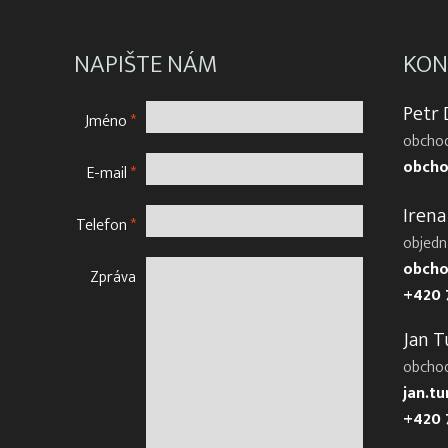
NAPIŠTE NÁM
KON
Petr
Jméno
*
obchod
obcho
E-mail
*
Irena
Telefon
*
objedn
obcho
Zpráva
+420 
Jan T
obcho
jan.t
+420 