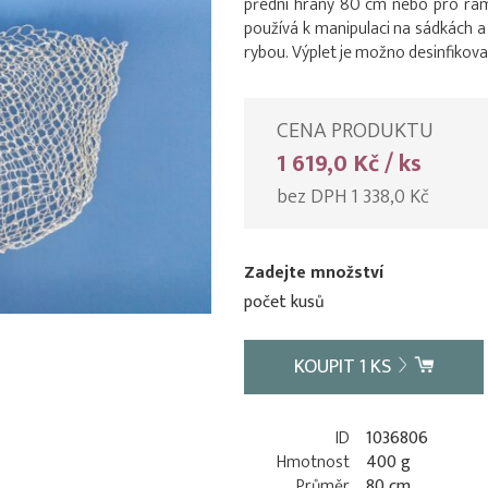
přední hrany 80 cm nebo pro rá
používá k manipulaci na sádkách a
rybou. Výplet je možno desinfikova
CENA PRODUKTU
1 619,0 Kč / ks
bez DPH 1 338,0 Kč
Zadejte množství
počet kusů
KOUPIT
1
KS
ID
1036806
Hmotnost
400 g
Průměr
80 cm