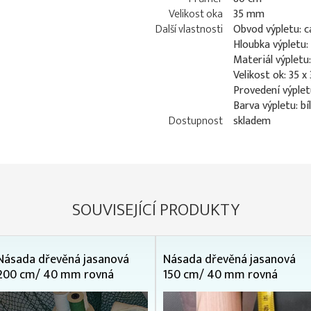
Velikost oka
35 mm
Další vlastnosti
Obvod výpletu: 
Hloubka výpletu:
Materiál výpletu
Velikost ok: 35 
Provedení výplet
Barva výpletu: bí
Dostupnost
skladem
SOUVISEJÍCÍ PRODUKTY
Násada dřevěná jasanová
Násada dřevěná jasanová
200 cm/ 40 mm rovná
150 cm/ 40 mm rovná