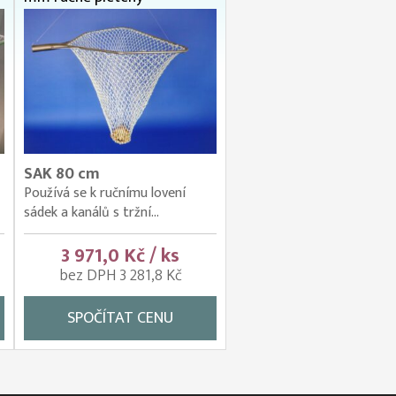
SAK 80 cm
Používá se k ručnímu lovení
sádek a kanálů s tržní...
3 971,0 Kč / ks
bez DPH 3 281,8 Kč
SPOČÍTAT CENU