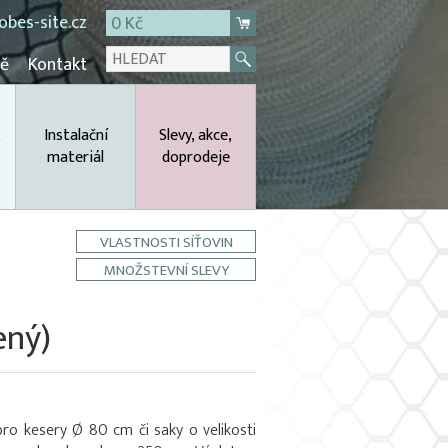
bes-site.cz
0 Kč
mě
Kontakt
,
Instalační
Slevy, akce,
materiál
doprodeje
VLASTNOSTI SÍŤOVIN
MNOŽSTEVNÍ SLEVY
ený)
pro kesery Ø 80 cm či saky o velikosti