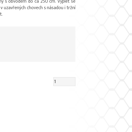
my s obvodem do ca 250 cm. Výplet se
 v uzavřených chovech s násadou i tržní
t.