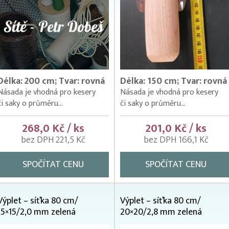
Délka: 200 cm; Tvar: rovná
Délka: 150 cm; Tvar: rovná
Násada je vhodná pro kesery
Násada je vhodná pro kesery
či saky o průměru...
či saky o průměru...
268,0 Kč / ks
201,0 Kč / ks
bez DPH 221,5 Kč
bez DPH 166,1 Kč
SPOČÍTAT CENU
SPOČÍTAT CENU
Výplet – síťka 80 cm/
Výplet – síťka 80 cm/
15×15/2,0 mm zelená
20×20/2,8 mm zelená