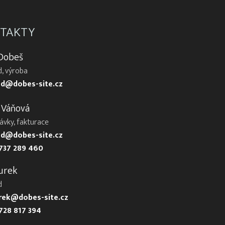
TAKTY
 Dobeš
, výroba
d@dobes-site.cz
 Váňová
ávky, fakturace
d@dobes-site.cz
737 289 460
urek
d
urek@dobes-site.cz
728 817 394