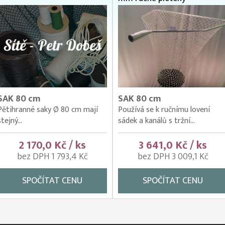
SAK 80 cm
SAK 80 cm
Pětihranné saky Ø 80 cm mají
Používá se k ručnímu lovení
stejný...
sádek a kanálů s tržní...
2 170,0 Kč / ks
3 641,0 Kč / ks
bez DPH 1 793,4 Kč
bez DPH 3 009,1 Kč
SPOČÍTAT CENU
SPOČÍTAT CENU