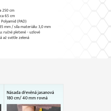
ca 250 cm
 ca 65 cm
: Polyamid (PAD)
x 35 mm / síla materiálu: 3,0 mm
u: ručně pletené - uzlové
lá až světle zelená
Násada dřevěná jasanová
180 cm/ 40 mm rovná