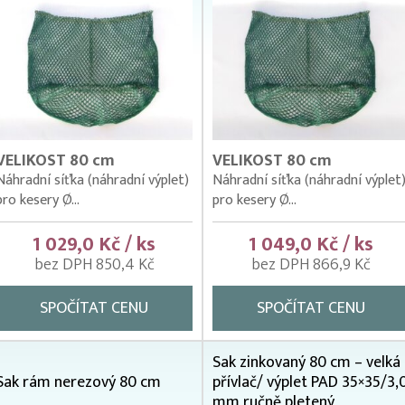
VELIKOST 80 cm
VELIKOST 80 cm
Náhradní síťka (náhradní výplet)
Náhradní síťka (náhradní výplet
pro kesery Ø...
pro kesery Ø...
1 029,0 Kč / ks
1 049,0 Kč / ks
bez DPH 850,4 Kč
bez DPH 866,9 Kč
SPOČÍTAT CENU
SPOČÍTAT CENU
Sak zinkovaný 80 cm – velká
Sak rám nerezový 80 cm
přívlač/ výplet PAD 35×35/3,
mm ručně pletený