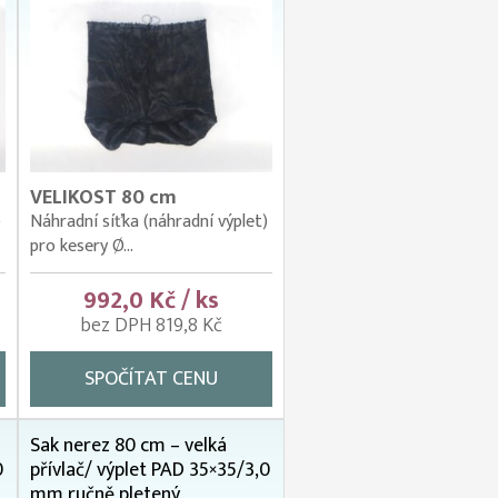
VELIKOST 80 cm
)
Náhradní síťka (náhradní výplet)
pro kesery Ø...
992,0 Kč / ks
bez DPH 819,8 Kč
SPOČÍTAT CENU
Sak nerez 80 cm – velká
0
přívlač/ výplet PAD 35×35/3,0
mm ručně pletený