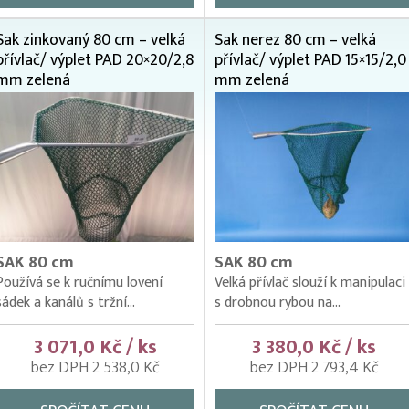
Sak zinkovaný 80 cm – velká
Sak nerez 80 cm – velká
přívlač/ výplet PAD 20×20/2,8
přívlač/ výplet PAD 15×15/2,0
mm zelená
mm zelená
SAK 80 cm
SAK 80 cm
Používá se k ručnímu lovení
Velká přívlač slouží k manipulaci
sádek a kanálů s tržní...
s drobnou rybou na...
3 071,0 Kč / ks
3 380,0 Kč / ks
bez DPH 2 538,0 Kč
bez DPH 2 793,4 Kč