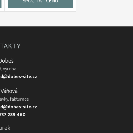
SPOČÍTAT CENU
TAKTY
 Dobeš
, výroba
d@dobes-site.cz
 Váňová
ávky, fakturace
d@dobes-site.cz
737 289 460
urek