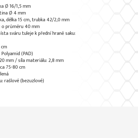
ka Ø 16/1,5 mm
atina Ø 4 mm
bka, délka 15 cm, trubka 42/2,0 mm
du o průměru 40 mm
sta sváru tuleje k přední hraně saku:
1 cm
: Polyamid (PAD)
 20 mm / síla materiálu: 2,8 mm
 ca 75-80 cm
elená
u: rašlové (bezuzlové)