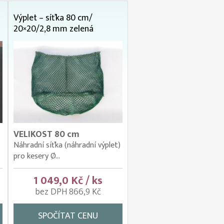
Výplet – síťka 80 cm/
20×20/2,8 mm zelená
VELIKOST 80 cm
Náhradní síťka (náhradní výplet)
pro kesery Ø...
1 049,0 Kč / ks
bez DPH 866,9 Kč
SPOČÍTAT CENU