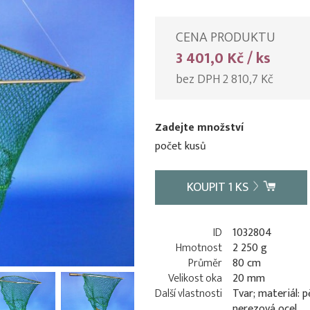
CENA PRODUKTU
3 401,0 Kč / ks
bez DPH 2 810,7 Kč
Zadejte množství
počet kusů
KOUPIT
1
KS
ID
1032804
Hmotnost
2 250 g
Průměr
80 cm
Velikost oka
20 mm
Další vlastnosti
Tvar; materiál: 
nerezová ocel