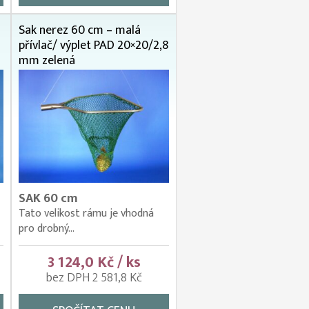
Sak nerez 60 cm – malá
přívlač/ výplet PAD 20×20/2,8
mm zelená
SAK 60 cm
Tato velikost rámu je vhodná
pro drobný...
3 124,0 Kč / ks
bez DPH 2 581,8 Kč