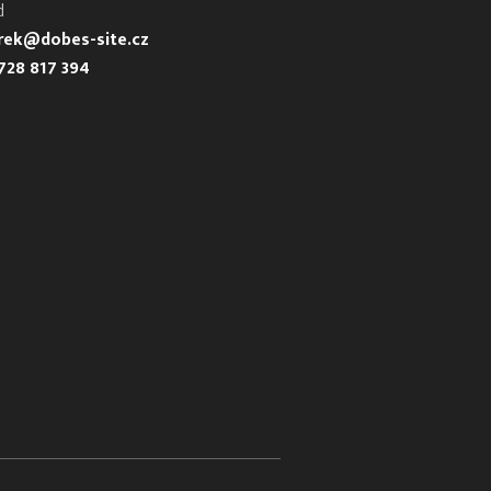
d
urek@dobes-site.cz
728 817 394