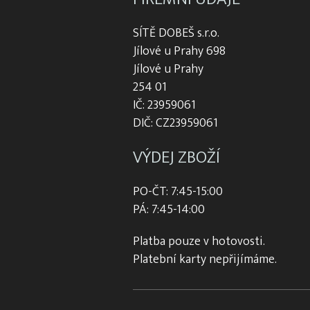
SÍTĚ DOBEŠ s.r.o.
Jílové u Prahy 698
Jílové u Prahy
254 01
IČ: 23959061
DIČ: CZ23959061
VÝDEJ ZBOŽÍ
PO-ČT: 7:45-15:00
PÁ: 7:45-14:00
Platba pouze v hotovosti.
Platební karty nepřijímáme.