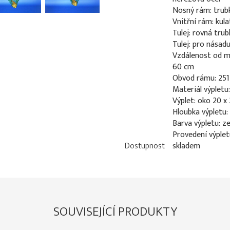
Nosný rám: trub
Vnitřní rám: kul
Tulej: rovná tru
Tulej: pro nása
Vzdálenost od mí
60 cm
Obvod rámu: 25
Materiál výpletu
Výplet: oko 20 x
Hloubka výpletu:
Barva výpletu: z
Provedení výplet
Dostupnost
skladem
SOUVISEJÍCÍ PRODUKTY