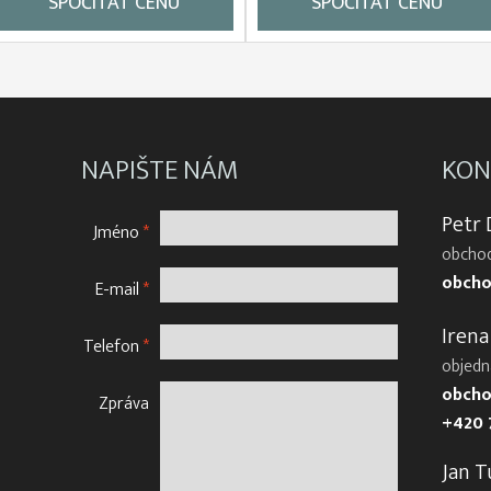
SPOČÍTAT CENU
SPOČÍTAT CENU
NAPIŠTE NÁM
KON
Petr
Jméno
*
obchod
obcho
E-mail
*
Irena
Telefon
*
objedn
obcho
Zpráva
+420 
Jan T