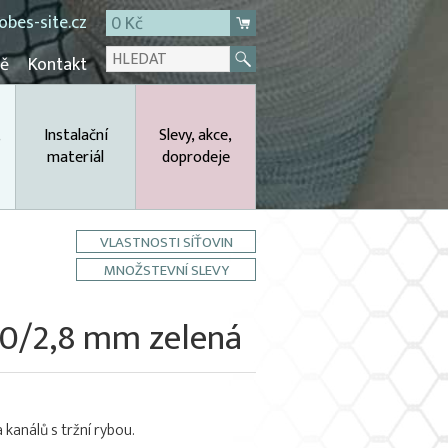
bes-site.cz
0 Kč
mě
Kontakt
,
Instalační
Slevy, akce,
materiál
doprodeje
VLASTNOSTI SÍŤOVIN
MNOŽSTEVNÍ SLEVY
×20/2,8 mm zelená
 kanálů s tržní rybou.