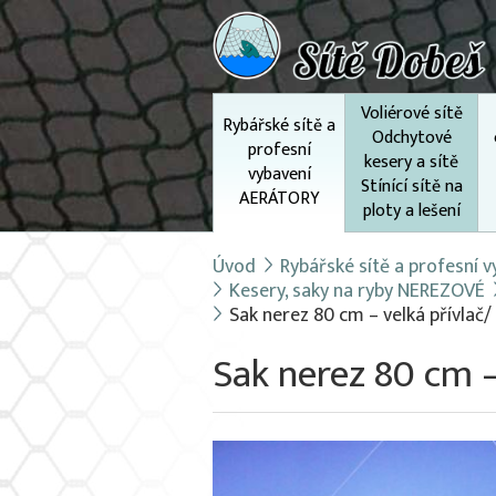
Voliérové sítě
Rybářské sítě a
Odchytové
profesní
kesery a sítě
vybavení
Stínící sítě na
AERÁTORY
ploty a lešení
Úvod
Rybářské sítě a profesní
Kesery, saky na ryby NEREZOVÉ
Sak nerez 80 cm – velká přívlač
Sak nerez 80 cm –