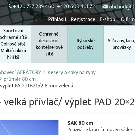
+420 737 289 460
+420 603 461 721
obchod@do
Přihlásit
Registrace
E-shop
O fir
Sportovní
Ochranné,
ochranné sítě
dekorační,
Rybářské
Síťoviny, lana
Golfové sítě
kontejnerové
potřeby
provázky
Multifunkční
sítě
hřiště
 vybavení AERÁTORY
Kesery a saky na ryby
průměr 80 cm
/ výplet PAD 20×20/2,8 mm zelená
 velká přívlač/ výplet PAD 20
SAK 80 cm
Používá se k ručnímu lovení sádek a