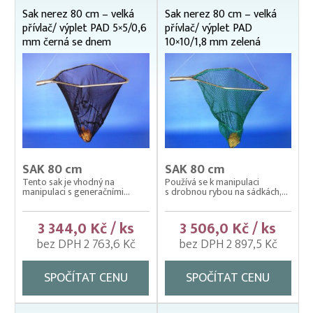
Sak nerez 80 cm – velká
Sak nerez 80 cm – velká
Čeřeny hospodářské
přívlač/ výplet PAD 5×5/0,6
přívlač/ výplet PAD
Kádě, kbelíky, vany
mm černá se dnem
10×10/1,8 mm zelená
Kesery a saky na ryby
Dřevěné násady
Kesery mechanické ZINKOVANÉ
Kesery, saky na ryby NEREZOVÉ
20 x 15 cm
22 x 22 cm
SAK 80 cm
SAK 80 cm
osmibok 32 cm
Tento sak je vhodný na
Používá se k manipulaci
průměr 35 cm
manipulaci s generačními...
s drobnou rybou na sádkách,...
průměr 40 cm
3 344,0 Kč / ks
3 506,0 Kč / ks
průměr 45 cm
bez DPH 2 763,6 Kč
bez DPH 2 897,5 Kč
průměr 50 cm
průměr 60 cm
SPOČÍTAT CENU
SPOČÍTAT CENU
průměr 80 cm
Kesery, saky na ryby ZINKOVANÉ