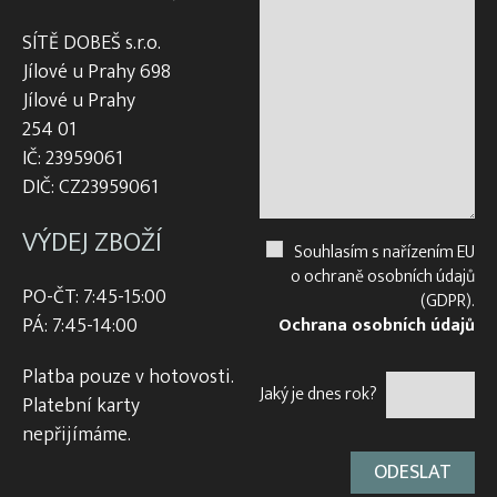
SÍTĚ DOBEŠ s.r.o.
Jílové u Prahy 698
Jílové u Prahy
254 01
IČ: 23959061
DIČ: CZ23959061
VÝDEJ ZBOŽÍ
Souhlasím s nařízením EU
o ochraně osobních údajů
PO-ČT: 7:45-15:00
(GDPR).
PÁ: 7:45-14:00
Ochrana osobních údajů
Platba pouze v hotovosti.
Jaký je dnes rok?
Platební karty
nepřijímáme.