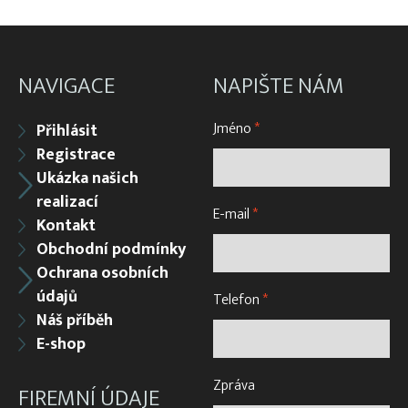
Váhy na ryby (trojnožka)
Vatky – zátahové sítě
Vatky sádkové zesílené
NAVIGACE
NAPIŠTE NÁM
Vatky stahovací, kruhové (“Japonky“)
Jméno
*
Přihlásit
Vrhací sítě na ryby
Registrace
Vzduchování
Ukázka našich
Zátahové sítě
realizací
E-mail
*
Kontakt
Zpracovatelský/technologický stůl
Obchodní podmínky
Ochrana osobních
údajů
Telefon
*
Náš příběh
E-shop
Zpráva
FIREMNÍ ÚDAJE