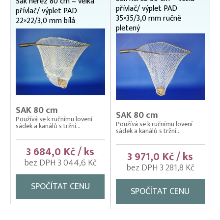
Sak nerez 80 cm – velká
přívlač/ výplet PAD
přívlač/ výplet PAD
Nosítka na ryby, rukávy na nošení
35×35/3,0 mm ručně
22×22/3,0 mm bílá
pletený
Odchovné bazény a žlaby
Planktonové (uhelonové) vybavení
Podložní sítě
Pomocné rybářské vybavení
Prubní ploty
SAK 80 cm
SAK 80 cm
Přebírka kaprová
Používá se k ručnímu lovení
Používá se k ručnímu lovení
sádek a kanálů s tržní...
sádek a kanálů s tržní...
Přepínací ploty
3 684,0 Kč / ks
Přepravní bedny na ryby
3 971,0 Kč / ks
bez DPH 3 044,6 Kč
bez DPH 3 281,8 Kč
Rukáv na vysazování
SPOČÍTAT CENU
Rybářské pracovní oděvy
SPOČÍTAT CENU
Třídička rybího plůdku