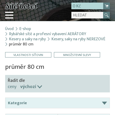
0 Kč
Úvod
E-shop
Přihlásit
Rybářské sítě a profesní vybavení AERÁTORY
Kesery a saky na ryby
Kesery, saky na ryby NEREZOVÉ
Registrace
průměr 80 cm
E-shop
VLASTNOSTI SÍŤOVIN
MNOŽSTEVNÍ SLEVY
O firmě
průměr 80 cm
Kontakt
Řadit dle
ceny
výchozí
Kategorie
Aerátory / Provzdušňovače