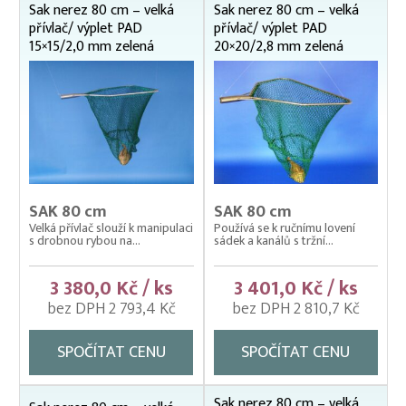
Sáčky drátěné NEREZOVÉ
Sak nerez 80 cm – velká
Sak nerez 80 cm – velká
přívlač/ výplet PAD
přívlač/ výplet PAD
Samostatné rámy
15×15/2,0 mm zelená
20×20/2,8 mm zelená
Výplety – síťky pro kesery, saky
Kolíbky – klecové plovoucí odchovny
Kolíbky – krycí sítě na kolíbky
Kolíbky/haltýře – dvojitý plovoucí rám
Kolíbky/haltýře – jednoduchý plovoucí rám
SAK 80 cm
SAK 80 cm
Kolíbky/haltýře jednoduché závěsné (klecové sítě)
Velká přívlač slouží k manipulaci
Používá se k ručnímu lovení
s drobnou rybou na...
sádek a kanálů s tržní...
Krycí sítě na kádě a bazény
Krycí sítě na sádky, rybníky a klecové chovy
3 380,0 Kč / ks
3 401,0 Kč / ks
bez DPH 2 793,4 Kč
bez DPH 2 810,7 Kč
Lodě pracovní
Lodní motory závěsné Honda
SPOČÍTAT CENU
SPOČÍTAT CENU
Násady na kesery a saky
Nevody
Sak nerez 80 cm – velká