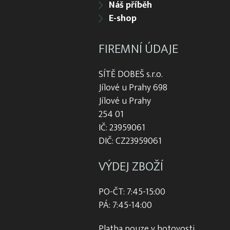
Náš příběh
E-shop
FIREMNÍ ÚDAJE
SÍTĚ DOBEŠ s.r.o.
Jílové u Prahy 698
Jílové u Prahy
254 01
IČ: 23959061
DIČ: CZ23959061
VÝDEJ ZBOŽÍ
PO-ČT: 7:45-15:00
PÁ: 7:45-14:00
Platba pouze v hotovosti.