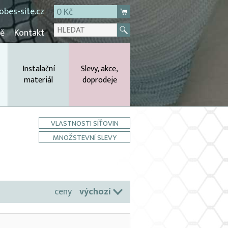
bes-site.cz
0 Kč
mě
Kontakt
,
Instalační
Slevy, akce,
materiál
doprodeje
VLASTNOSTI SÍŤOVIN
MNOŽSTEVNÍ SLEVY
ceny
výchozí