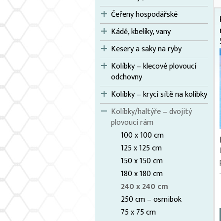
Čeřeny hospodářské
Kádě, kbelíky, vany
Kesery a saky na ryby
Kolíbky – klecové plovoucí
odchovny
Kolíbky – krycí sítě na kolíbky
Kolíbky/haltýře – dvojitý
plovoucí rám
100 x 100 cm
125 x 125 cm
150 x 150 cm
180 x 180 cm
240 x 240 cm
250 cm – osmibok
75 x 75 cm