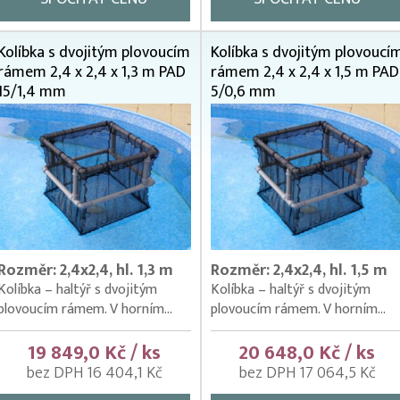
Kolíbka s dvojitým plovoucím
Kolíbka s dvojitým plovoucí
rámem 2,4 x 2,4 x 1,3 m PAD
rámem 2,4 x 2,4 x 1,5 m PAD
15/1,4 mm
5/0,6 mm
Rozměr: 2,4x2,4, hl. 1,3 m
Rozměr: 2,4x2,4, hl. 1,5 m
Kolíbka – haltýř s dvojitým
Kolíbka – haltýř s dvojitým
plovoucím rámem. V horním...
plovoucím rámem. V horním...
19 849,0 Kč / ks
20 648,0 Kč / ks
bez DPH 16 404,1 Kč
bez DPH 17 064,5 Kč