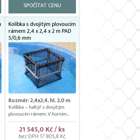
SPOČÍTAT CENU
m
Kolíbka s dvojitým plovoucím
rámem 2,4 x 2,4 x 2 m PAD
5/0,6 mm
Rozměr: 2,4x2,4, hl. 2,0 m
Kolíbka – haltýř s dvojitým
plovoucím rámem. V horním...
21 545,0 Kč / ks
bez DPH 17 805,8 Kč