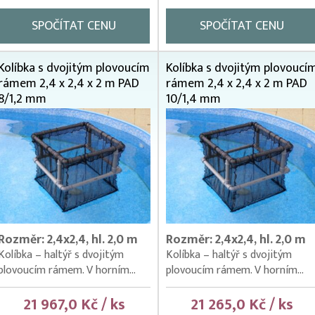
SPOČÍTAT CENU
SPOČÍTAT CENU
Kolíbka s dvojitým plovoucím
Kolíbka s dvojitým plovoucí
rámem 2,4 x 2,4 x 2 m PAD
rámem 2,4 x 2,4 x 2 m PAD
8/1,2 mm
10/1,4 mm
Rozměr: 2,4x2,4, hl. 2,0 m
Rozměr: 2,4x2,4, hl. 2,0 m
Kolíbka – haltýř s dvojitým
Kolíbka – haltýř s dvojitým
plovoucím rámem. V horním...
plovoucím rámem. V horním...
21 967,0 Kč / ks
21 265,0 Kč / ks