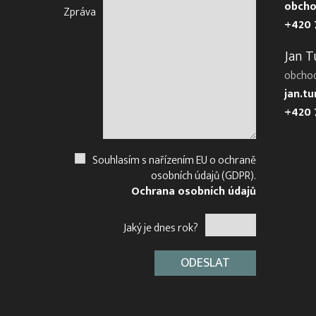
obcho
Zpráva
+420 
Jan T
obcho
jan.t
+420 
Souhlasím s nařízením EU o ochraně
osobních údajů (GDPR).
Ochrana osobních údajů
Jaký je dnes rok?