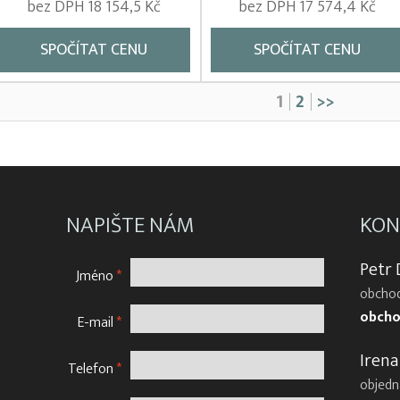
bez DPH 18 154,5 Kč
bez DPH 17 574,4 Kč
SPOČÍTAT CENU
SPOČÍTAT CENU
1
2
>>
NAPIŠTE NÁM
KON
Petr
Jméno
*
obchod
obcho
E-mail
*
Irena
Telefon
*
objedn