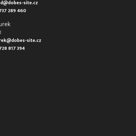
d@dobes-site.cz
737 289 460
urek
d
urek@dobes-site.cz
728 817 394