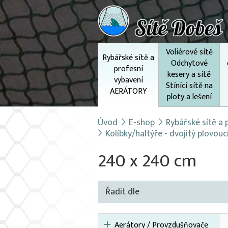
Voliérové sítě
Rybářské sítě a
Odchytové
profesní
kesery a sítě
vybavení
Stínící sítě na
AERÁTORY
ploty a lešení
Úvod
E-shop
Rybářské sítě a
Kolíbky/haltýře - dvojitý plovou
240 x 240 cm
Řadit dle
Aerátory / Provzdušňovače