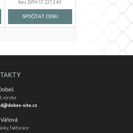
bez DPH 17 227,3 Kč
SPOČÍTAT CENU
TAKTY
 Dobeš
, výroba
d@dobes-site.cz
 Váňová
ávky, fakturace