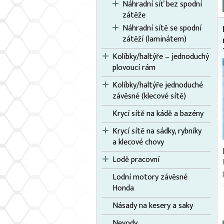
Náhradní síť bez spodní
zátěže
Náhradní sítě se spodní
zátěží (laminátem)
Kolíbky/haltýře – jednoduchý
plovoucí rám
Kolíbky/haltýře jednoduché
závěsné (klecové sítě)
Krycí sítě na kádě a bazény
Krycí sítě na sádky, rybníky
a klecové chovy
Lodě pracovní
Lodní motory závěsné
Honda
Násady na kesery a saky
Nevody