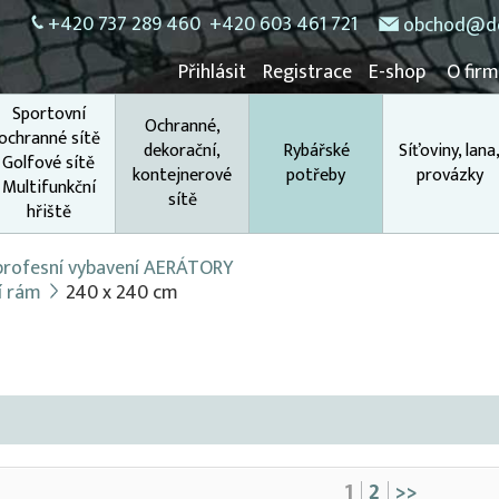
+420 737 289 460
+420 603 461 721
obchod@do
Přihlásit
Registrace
E-shop
O fir
Sportovní
Ochranné,
ochranné sítě
dekorační,
Rybářské
Síťoviny, lana
Golfové sítě
kontejnerové
potřeby
provázky
Multifunkční
sítě
hřiště
 profesní vybavení AERÁTORY
cí rám
240 x 240 cm
1
2
>>