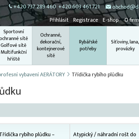
+420 737 289 460
+420 603 461 721
obchod@do
Přihlásit
Registrace
E-shop
O fir
Sportovní
Ochranné,
ochranné sítě
dekorační,
Rybářské
Síťoviny, lana
Golfové sítě
kontejnerové
potřeby
provázky
Multifunkční
sítě
hřiště
 profesní vybavení AERÁTORY
Třídička rybího plůdku
lůdku
Třídička rybího plůdku –
Atypický / náhradní rošt do