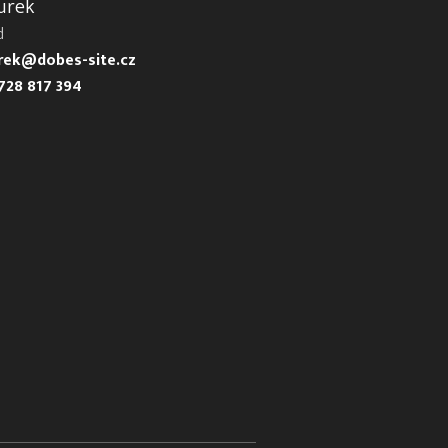
urek
d
urek@dobes-site.cz
728 817 394