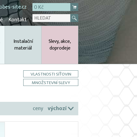
bes-site.cz
0 Kč
mě
Kontakt
,
Instalační
Slevy, akce,
materiál
doprodeje
VLASTNOSTI SÍŤOVIN
MNOŽSTEVNÍ SLEVY
ceny
výchozí