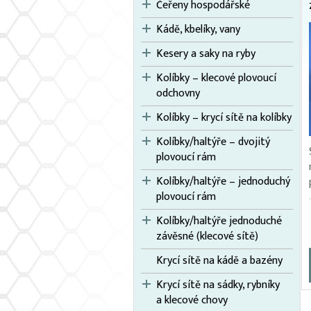
Čeřeny hospodářské
Kádě, kbelíky, vany
Kesery a saky na ryby
Kolíbky – klecové plovoucí
odchovny
Kolíbky – krycí sítě na kolíbky
Kolíbky/haltýře – dvojitý
plovoucí rám
Kolíbky/haltýře – jednoduchý
plovoucí rám
Kolíbky/haltýře jednoduché
závěsné (klecové sítě)
Krycí sítě na kádě a bazény
Krycí sítě na sádky, rybníky
a klecové chovy