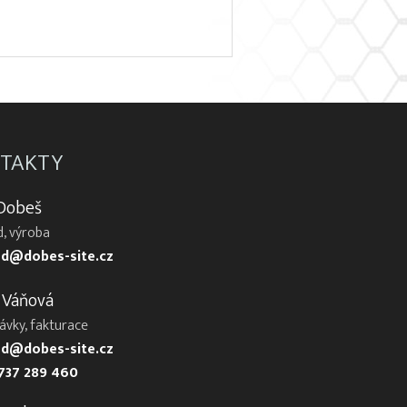
TAKTY
 Dobeš
, výroba
d@dobes-site.cz
 Váňová
ávky, fakturace
d@dobes-site.cz
737 289 460