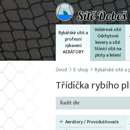
Voliérové sítě
Rybářské sítě a
Odchytové
profesní
kesery a sítě
vybavení
Stínící sítě na
AERÁTORY
ploty a lešení
Úvod
E-shop
Rybářské sítě a
Třídička rybího p
Řadit dle
Aerátory / Provzdušňovače