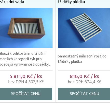
základní sada
třídičky plůdku
Slouží k velikostnímu třídění
Samostatný náhradní rošt do
menších kategorií ryb pro
třídičky plůdku.
pozdější vyrovnanost obsádky....
5 811,0 Kč / ks
816,0 Kč / ks
bez DPH 4 802,5 Kč
bez DPH 674,4 Kč
SPOČÍTAT CENU
SPOČÍTAT CENU