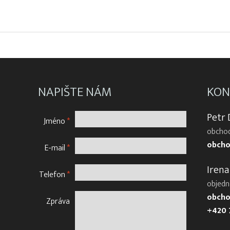
NAPIŠTE NÁM
KON
Petr
Jméno
*
obchod
obcho
E-mail
*
Irena
Telefon
*
objedn
obcho
Zpráva
+420 