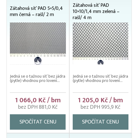
Zátahová síť PAD
Zátahová síť PAD 5×5/0,4
10×10/1,4 mm zelená –
mm černá – rašl/ 2 m
rašl/ 4 m
Jedná se o tažnou síť bez jádra
Jedná se o tažnou síť bez jádra
(pytle) vhodnou pro lovení...
(pytle) vhodnou pro lovení...
1 066,0 Kč / bm
1 205,0 Kč / bm
bez DPH 881,0 Kč
bez DPH 995,9 Kč
SPOČÍTAT CENU
SPOČÍTAT CENU