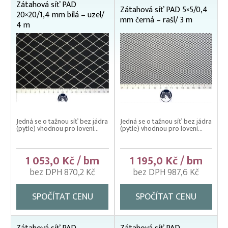
Zátahová síť PAD
Zátahová síť PAD 5×5/0,4
20×20/1,4 mm bílá – uzel/
mm černá – rašl/ 3 m
4 m
Jedná se o tažnou síť bez jádra
Jedná se o tažnou síť bez jádra
(pytle) vhodnou pro lovení...
(pytle) vhodnou pro lovení...
1 053,0 Kč / bm
1 195,0 Kč / bm
bez DPH 870,2 Kč
bez DPH 987,6 Kč
SPOČÍTAT CENU
SPOČÍTAT CENU