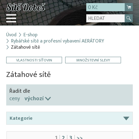
0 Kč
Úvod
E-shop
Přihlásit
Rybářské sítě a profesní vybavení AERÁTORY
Zátahové sítě
Registrace
E-shop
VLASTNOSTI SÍŤOVIN
MNOŽSTEVNÍ SLEVY
O firmě
Zátahové sítě
Kontakt
Řadit dle
ceny
výchozí
Kategorie
Aerátory / Provzdušňovače
1
2
3
>>