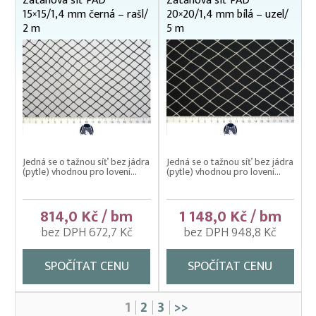
Zátahová síť PAD
Zátahová síť PAD
15×15/1,4 mm černá – rašl/
20×20/1,4 mm bílá – uzel/
2 m
5 m
Jedná se o tažnou síť bez jádra
Jedná se o tažnou síť bez jádra
(pytle) vhodnou pro lovení...
(pytle) vhodnou pro lovení...
814,0 Kč / bm
1 148,0 Kč / bm
bez DPH 672,7 Kč
bez DPH 948,8 Kč
SPOČÍTAT CENU
SPOČÍTAT CENU
1
2
3
>>