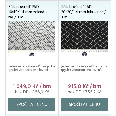
Váhy na ryby (trojnožka)
Zátahová síť PAD
Zátahová síť PAD
10×10/1,4 mm zelená –
20×20/1,4 mm bílá – uzel/
Vatky – zátahové sítě
rašl/ 3 m
3 m
Vatky sádkové zesílené
Vatky stahovací, kruhové (“Japonky“)
Vrhací sítě na ryby
Vzduchování
Zátahové sítě
Velikost oka 04, 5, 6, 8 mm
Jedná se o tažnou síť bez jádra
Jedná se o tažnou síť bez jádra
(pytle) vhodnou pro lovení...
(pytle) vhodnou pro lovení...
Velikost oka 10, 15 mm
Velikost oka 20, 25 mm
1 049,0 Kč / bm
915,0 Kč / bm
Zpracovatelský/technologický stůl
bez DPH 866,9 Kč
bez DPH 756,2 Kč
SPOČÍTAT CENU
SPOČÍTAT CENU