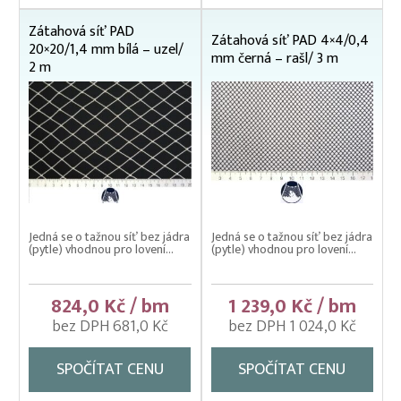
Nevody
Zátahová síť PAD
Nosítka na ryby, rukávy na nošení
Zátahová síť PAD 4×4/0,4
20×20/1,4 mm bílá – uzel/
mm černá – rašl/ 3 m
2 m
Odchovné bazény a žlaby
Planktonové (uhelonové) vybavení
Podložní sítě
Pomocné rybářské vybavení
Prubní ploty
Přebírka kaprová
Jedná se o tažnou síť bez jádra
Jedná se o tažnou síť bez jádra
(pytle) vhodnou pro lovení...
(pytle) vhodnou pro lovení...
Přepínací ploty
Přepravní bedny na ryby
824,0 Kč / bm
1 239,0 Kč / bm
Rukáv na vysazování
bez DPH 681,0 Kč
bez DPH 1 024,0 Kč
Rybářské pracovní oděvy
SPOČÍTAT CENU
SPOČÍTAT CENU
Třídička rybího plůdku