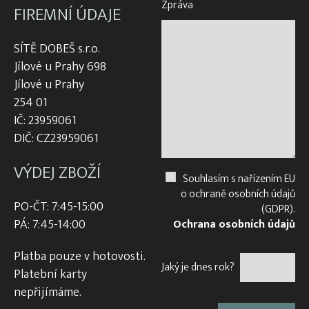
Zpráva
FIREMNÍ ÚDAJE
SÍTĚ DOBEŠ s.r.o.
Jílové u Prahy 698
Jílové u Prahy
254 01
IČ: 23959061
DIČ: CZ23959061
VÝDEJ ZBOŽÍ
Souhlasím s nařízením EU
o ochraně osobních údajů
PO-ČT: 7:45-15:00
(GDPR).
PÁ: 7:45-14:00
Ochrana osobních údajů
Platba pouze v hotovosti.
Jaký je dnes rok?
Platební karty
nepřijímáme.