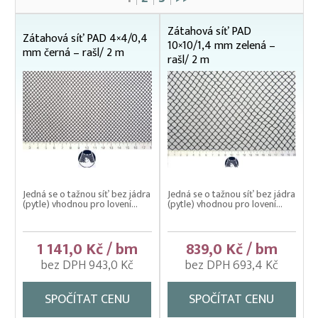
Čeřeny hospodářské
Kádě, kbelíky, vany
Zátahová síť PAD
Zátahová síť PAD 4×4/0,4
10×10/1,4 mm zelená –
Kesery a saky na ryby
mm černá – rašl/ 2 m
rašl/ 2 m
Kolíbky – klecové plovoucí odchovny
Kolíbky – krycí sítě na kolíbky
Kolíbky/haltýře – dvojitý plovoucí rám
Kolíbky/haltýře – jednoduchý plovoucí rám
Kolíbky/haltýře jednoduché závěsné (klecové sítě)
Jedná se o tažnou síť bez jádra
Jedná se o tažnou síť bez jádra
Krycí sítě na kádě a bazény
(pytle) vhodnou pro lovení...
(pytle) vhodnou pro lovení...
Krycí sítě na sádky, rybníky a klecové chovy
1 141,0 Kč / bm
839,0 Kč / bm
Lodě pracovní
bez DPH 943,0 Kč
bez DPH 693,4 Kč
Lodní motory závěsné Honda
SPOČÍTAT CENU
SPOČÍTAT CENU
Násady na kesery a saky