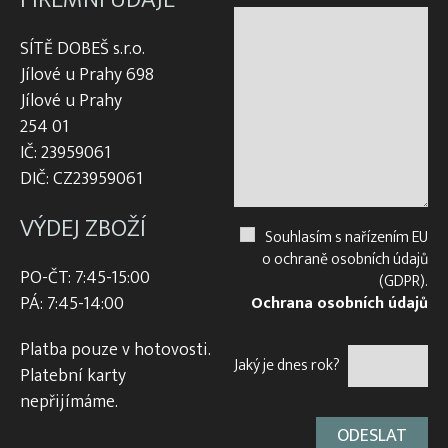
SÍTĚ DOBEŠ s.r.o.
Jílové u Prahy 698
Jílové u Prahy
254 01
IČ: 23959061
DIČ: CZ23959061
VÝDEJ ZBOŽÍ
Souhlasím s nařízením EU
o ochraně osobních údajů
PO-ČT: 7:45-15:00
(GDPR).
PÁ: 7:45-14:00
Ochrana osobních údajů
Platba pouze v hotovosti.
Jaký je dnes rok?
Platební karty
nepřijímáme.