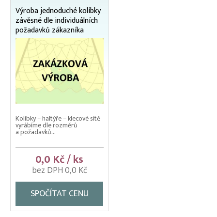
Výroba jednoduché kolíbky
Přepravní bedny na ryby
závěsné dle individuálních
Rukáv na vysazování
požadavků zákazníka
Rybářské pracovní oděvy
Třídička rybího plůdku
Váhy na ryby (trojnožka)
Vatky – zátahové sítě
Vatky sádkové zesílené
Kolíbky – haltýře – klecové sítě
vyrábíme dle rozměrů
Vatky stahovací, kruhové (“Japonky“)
a požadavků...
Vrhací sítě na ryby
0,0 Kč / ks
Vzduchování
bez DPH 0,0 Kč
Zátahové sítě
SPOČÍTAT CENU
Zpracovatelský/technologický stůl