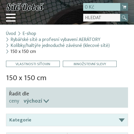
0 Kč
Úvod
E-shop
Přihlásit
Rybářské sítě a profesní vybavení AERÁTORY
Kolíbky/haltýře jednoduché závěsné (klecové sítě)
Registrace
150 x 150 cm
E-shop
VLASTNOSTI SÍŤOVIN
MNOŽSTEVNÍ SLEVY
O firmě
150 x 150 cm
Kontakt
Řadit dle
ceny
výchozí
Kategorie
Aerátory / Provzdušňovače