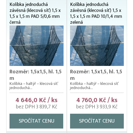
Kolíbka jednoduchá
Kolíbka jednoduchá
Čeřeny hospodářské
závěsná (klecová síť) 1,5 x
závěsná (klecová síť) 1,5 x
1,5 x 1,5 m PAD 5/0,6 mm
1,5 x 1,5 m PAD 10/1,4 mm
Kádě, kbelíky, vany
černá
zelená
Kesery a saky na ryby
Kolíbky – klecové plovoucí odchovny
Kolíbky – krycí sítě na kolíbky
Kolíbky/haltýře – dvojitý plovoucí rám
Kolíbky/haltýře – jednoduchý plovoucí rám
Rozměr: 1,5x1,5, hl. 1,5
Rozměr: 1,5x1,5, hl. 1,5
m
m
Kolíbky/haltýře jednoduché závěsné (klecové sítě)
Kolíbka – haltýř – klecová síť
Kolíbka – haltýř – klecová síť
100 x 100 cm
jednoduchá...
jednoduchá...
100 x 150 cm
4 646,0 Kč / ks
4 760,0 Kč / ks
150 x 150 cm
bez DPH 3 839,7 Kč
bez DPH 3 933,9 Kč
150 x 200 cm
200 x 200 cm
SPOČÍTAT CENU
SPOČÍTAT CENU
Krycí sítě na kádě a bazény