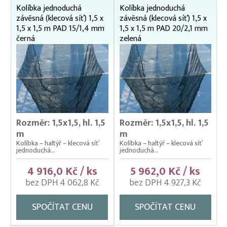
Kolíbka jednoduchá
Kolíbka jednoduchá
Krycí sítě na sádky, rybníky a klecové chovy
závěsná (klecová síť) 1,5 x
závěsná (klecová síť) 1,5 x
Lodě pracovní
1,5 x 1,5 m PAD 15/1,4 mm
1,5 x 1,5 m PAD 20/2,1 mm
černá
zelená
Lodní motory závěsné Honda
Násady na kesery a saky
Nevody
Nosítka na ryby, rukávy na nošení
Odchovné bazény a žlaby
Rozměr: 1,5x1,5, hl. 1,5
Rozměr: 1,5x1,5, hl. 1,5
m
m
Planktonové (uhelonové) vybavení
Kolíbka – haltýř – klecová síť
Kolíbka – haltýř – klecová síť
jednoduchá...
jednoduchá...
Podložní sítě
4 916,0 Kč / ks
5 962,0 Kč / ks
Pomocné rybářské vybavení
bez DPH 4 062,8 Kč
bez DPH 4 927,3 Kč
Prubní ploty
Přebírka kaprová
SPOČÍTAT CENU
SPOČÍTAT CENU
Přepínací ploty