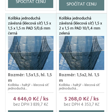
SPOČÍTAT CENU
SPOČÍTAT CENU
Krycí sítě na kádě a bazény
Krycí sítě na sádky, rybníky a klecové chovy
Kolíbka jednoduchá
Kolíbka jednoduchá
Lodě pracovní
závěsná (klecová síť) 1,5 x
závěsná (klecová síť) 1,5 x
1,5 x 1,5 m PAD 5/0,6 mm
2 x 1,5 m PAD 10/1,4 mm
Lodní motory závěsné Honda
černá
zelená
Násady na kesery a saky
Nevody
Nosítka na ryby, rukávy na nošení
Odchovné bazény a žlaby
Rozměr: 1,5x1,5, hl. 1,5
Rozměr: 1,5x2, hl. 1,5
Planktonové (uhelonové) vybavení
m
m
Podložní sítě
Kolíbka – haltýř – klecová síť
Kolíbka – haltýř – klecová síť
jednoduchá...
jednoduchá...
Pomocné rybářské vybavení
4 646,0 Kč / ks
5 268,0 Kč / ks
Prubní ploty
bez DPH 3 839,7 Kč
bez DPH 4 353,7 Kč
Přebírka kaprová