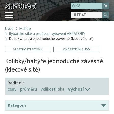
0 Kč
Úvod
E-shop
Přihlásit
Rybářské sítě a profesní vybavení AERÁTORY
Kolíbky/haltýře jednoduché závěsné (klecové sítě)
Registrace
E-shop
VLASTNOSTI SÍŤOVIN
MNOŽSTEVNÍ SLEVY
O firmě
Kolíbky/haltýře jednoduché závěsné
Kontakt
(klecové sítě)
Řadit dle
ceny
průměru
velikosti oka
výchozí
Kategorie