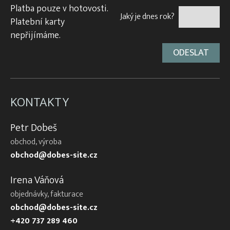
Platba pouze v hotovosti.
Jaký je dnes rok?
Platební karty
nepřijímáme.
KONTAKTY
Petr Dobeš
obchod, výroba
obchod@dobes-site.cz
Irena Váňová
objednávky, fakturace
obchod@dobes-site.cz
+420 737 289 460