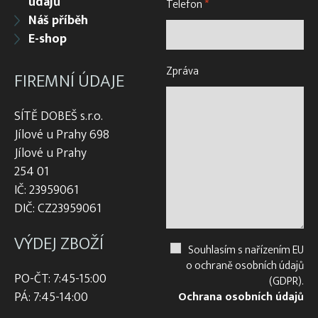
údajů
Telefon
*
Náš příběh
E-shop
Zpráva
FIREMNÍ ÚDAJE
SÍTĚ DOBEŠ s.r.o.
Jílové u Prahy 698
Jílové u Prahy
254 01
IČ: 23959061
DIČ: CZ23959061
VÝDEJ ZBOŽÍ
Souhlasím s nařízením EU
o ochraně osobních údajů
PO-ČT: 7:45-15:00
(GDPR).
PÁ: 7:45-14:00
Ochrana osobních údajů