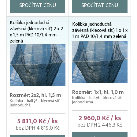
SPOČÍTAT CENU
SPOČÍTAT CENU
Přepínací ploty
Přepravní bedny na ryby
Kolíbka jednoduchá
Kolíbka jednoduchá
závěsná (klecová síť) 2 x 2
Rukáv na vysazování
závěsná (klecová síť) 1 x 1 x
x 1,5 m PAD 10/1,4 mm
1 m PAD 10/1,4 mm zelená
Rybářské pracovní oděvy
zelená
Třídička rybího plůdku
Váhy na ryby (trojnožka)
Vatky – zátahové sítě
Vatky sádkové zesílené
Rozměr: 1x1, hl. 1,0 m
Vatky stahovací, kruhové (“Japonky“)
Rozměr: 2x2, hl. 1,5 m
Kolíbka – haltýř – klecová síť
Kolíbka – haltýř – klecová síť
jednoduchá...
Vrhací sítě na ryby
jednoduchá...
Vzduchování
2 960,0 Kč / ks
5 831,0 Kč / ks
bez DPH 2 446,3 Kč
Zátahové sítě
bez DPH 4 819,0 Kč
Zpracovatelský/technologický stůl