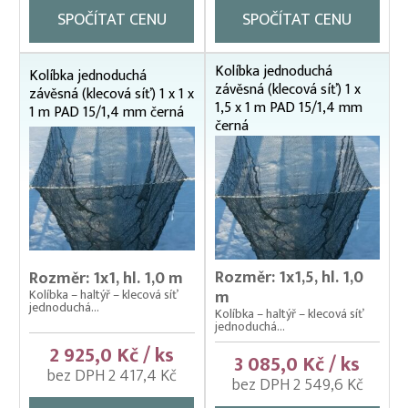
SPOČÍTAT CENU
SPOČÍTAT CENU
Kolíbka jednoduchá
Kolíbka jednoduchá
závěsná (klecová síť) 1 x
závěsná (klecová síť) 1 x 1 x
1,5 x 1 m PAD 15/1,4 mm
1 m PAD 15/1,4 mm černá
černá
Rozměr: 1x1,5, hl. 1,0
Rozměr: 1x1, hl. 1,0 m
Kolíbka – haltýř – klecová síť
m
jednoduchá...
Kolíbka – haltýř – klecová síť
jednoduchá...
2 925,0 Kč / ks
3 085,0 Kč / ks
bez DPH 2 417,4 Kč
bez DPH 2 549,6 Kč