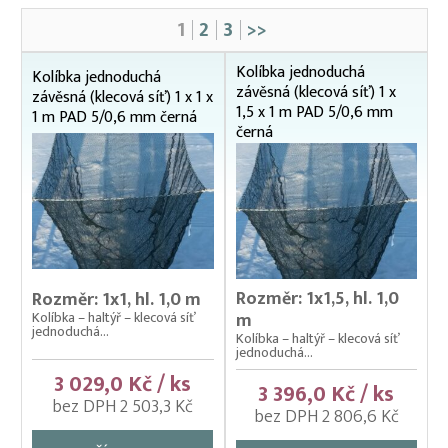
Aerátory / Provzdušňovače
1
2
3
>>
Čeřeny hospodářské
Kádě, kbelíky, vany
Kolíbka jednoduchá
Kolíbka jednoduchá
závěsná (klecová síť) 1 x
závěsná (klecová síť) 1 x 1 x
Kesery a saky na ryby
1,5 x 1 m PAD 5/0,6 mm
1 m PAD 5/0,6 mm černá
černá
Kolíbky – klecové plovoucí odchovny
Kolíbky – krycí sítě na kolíbky
Kolíbky/haltýře – dvojitý plovoucí rám
Kolíbky/haltýře – jednoduchý plovoucí rám
Kolíbky/haltýře jednoduché závěsné (klecové
Rozměr: 1x1,5, hl. 1,0
Rozměr: 1x1, hl. 1,0 m
sítě)
Kolíbka – haltýř – klecová síť
m
100 x 100 cm
jednoduchá...
Kolíbka – haltýř – klecová síť
100 x 150 cm
jednoduchá...
3 029,0 Kč / ks
150 x 150 cm
3 396,0 Kč / ks
bez DPH 2 503,3 Kč
150 x 200 cm
bez DPH 2 806,6 Kč
200 x 200 cm