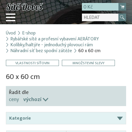
0 Kč
Úvod
E-shop
Přihlásit
Rybářské sítě a profesní vybavení AERÁTORY
Kolíbky/haltýře - jednoduchý plovoucí rám
Registrace
Náhradní síť bez spodní zátěže
60 x 60 cm
E-shop
VLASTNOSTI SÍŤOVIN
MNOŽSTEVNÍ SLEVY
O firmě
60 x 60 cm
Kontakt
Řadit dle
ceny
výchozí
Kategorie
Aerátory / Provzdušňovače