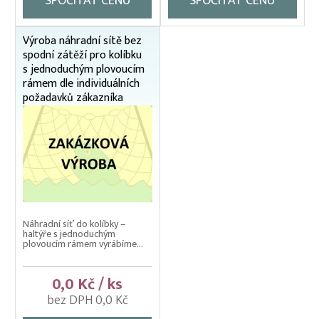
SPOČÍTAT CENU
SPOČÍTAT CENU
Pomocné rybářské vybavení
Prubní ploty
Výroba náhradní sítě bez
spodní zátěží pro kolíbku
Přebírka kaprová
s jednoduchým plovoucím
rámem dle individuálních
Přepínací ploty
požadavků zákazníka
Přepravní bedny na ryby
Rukáv na vysazování
Rybářské pracovní oděvy
Třídička rybího plůdku
Váhy na ryby (trojnožka)
Náhradní síť do kolíbky –
haltýře s jednoduchým
Vatky – zátahové sítě
plovoucím rámem vyrábíme...
Vatky sádkové zesílené
0,0 Kč / ks
Vatky stahovací, kruhové (“Japonky“)
bez DPH 0,0 Kč
Vrhací sítě na ryby