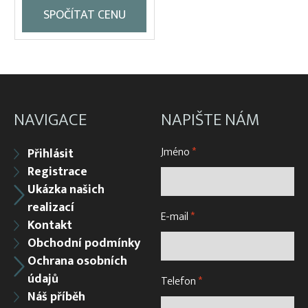
SPOČÍTAT CENU
Vzduchování
Zátahové sítě
Zpracovatelský/technologický stůl
NAVIGACE
NAPIŠTE NÁM
Jméno
*
Přihlásit
Registrace
Ukázka našich
realizací
E-mail
*
Kontakt
Obchodní podmínky
Ochrana osobních
údajů
Telefon
*
Náš příběh