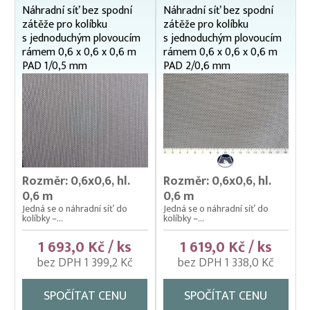
Náhradní síť bez spodní
Náhradní síť bez spodní
Čeřeny hospodářské
zátěže pro kolíbku
zátěže pro kolíbku
s jednoduchým plovoucím
s jednoduchým plovoucím
Kádě, kbelíky, vany
rámem 0,6 x 0,6 x 0,6 m
rámem 0,6 x 0,6 x 0,6 m
Kesery a saky na ryby
PAD 1/0,5 mm
PAD 2/0,6 mm
Kolíbky – klecové plovoucí odchovny
Kolíbky – krycí sítě na kolíbky
Kolíbky/haltýře – dvojitý plovoucí rám
Kolíbky/haltýře – jednoduchý plovoucí rám
100 x 100 cm
Rozměr: 0,6x0,6, hl.
Rozměr: 0,6x0,6, hl.
0,6 m
0,6 m
125 x 125 cm
Jedná se o náhradní síť do
Jedná se o náhradní síť do
150 x 150 cm
kolíbky –...
kolíbky –...
60 x 60 cm
1 693,0 Kč / ks
1 619,0 Kč / ks
Náhradní síť bez spodní zátěže
bez DPH 1 399,2 Kč
bez DPH 1 338,0 Kč
100 x 100 cm
125 x 125 cm
SPOČÍTAT CENU
SPOČÍTAT CENU
150 x 150 cm