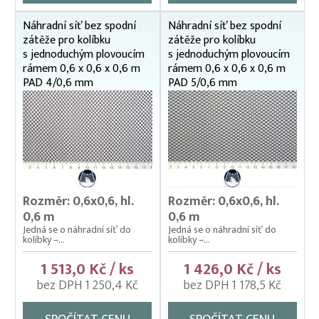
60 x 60 cm
Náhradní síť bez spodní
Náhradní síť bez spodní
Náhradní síť se spodní zátěží (laminátem)
zátěže pro kolíbku
zátěže pro kolíbku
s jednoduchým plovoucím
s jednoduchým plovoucím
Kolíbky/haltýře jednoduché závěsné (klecové sítě)
rámem 0,6 x 0,6 x 0,6 m
rámem 0,6 x 0,6 x 0,6 m
Krycí sítě na kádě a bazény
PAD 4/0,6 mm
PAD 5/0,6 mm
Krycí sítě na sádky, rybníky a klecové chovy
Lodě pracovní
Lodní motory závěsné Honda
Násady na kesery a saky
Rozměr: 0,6x0,6, hl.
Rozměr: 0,6x0,6, hl.
Nevody
0,6 m
0,6 m
Nosítka na ryby, rukávy na nošení
Jedná se o náhradní síť do
Jedná se o náhradní síť do
kolíbky –...
kolíbky –...
Odchovné bazény a žlaby
1 513,0 Kč / ks
1 426,0 Kč / ks
Planktonové (uhelonové) vybavení
bez DPH 1 250,4 Kč
bez DPH 1 178,5 Kč
Podložní sítě