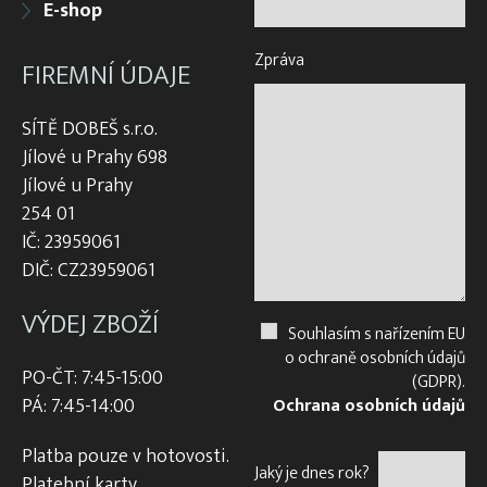
E-shop
Zpráva
FIREMNÍ ÚDAJE
SÍTĚ DOBEŠ s.r.o.
Jílové u Prahy 698
Jílové u Prahy
254 01
IČ: 23959061
DIČ: CZ23959061
VÝDEJ ZBOŽÍ
Souhlasím s nařízením EU
o ochraně osobních údajů
PO-ČT: 7:45-15:00
(GDPR).
PÁ: 7:45-14:00
Ochrana osobních údajů
Platba pouze v hotovosti.
Jaký je dnes rok?
Platební karty