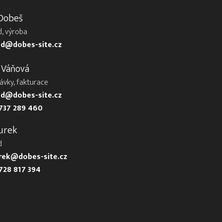
 Dobeš
, výroba
d@dobes-site.cz
 Váňová
ávky, fakturace
d@dobes-site.cz
737 289 460
urek
d
urek@dobes-site.cz
728 817 394