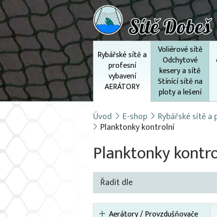
Voliérové sítě
Rybářské sítě a
Odchytové
profesní
kesery a sítě
vybavení
Stínící sítě na
AERÁTORY
ploty a lešení
Úvod
E-shop
Rybářské sítě a
Planktonky kontrolní
Planktonky kontro
Řadit dle
Aerátory / Provzdušňovače