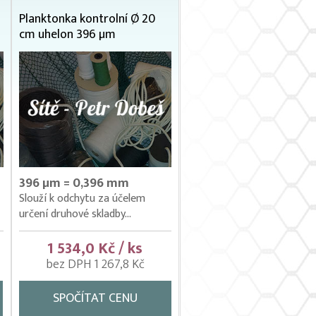
Planktonka kontrolní Ø 20
cm uhelon 396 µm
396 µm = 0,396 mm
Slouží k odchytu za účelem
určení druhové skladby...
1 534,0 Kč / ks
bez DPH 1 267,8 Kč
SPOČÍTAT CENU