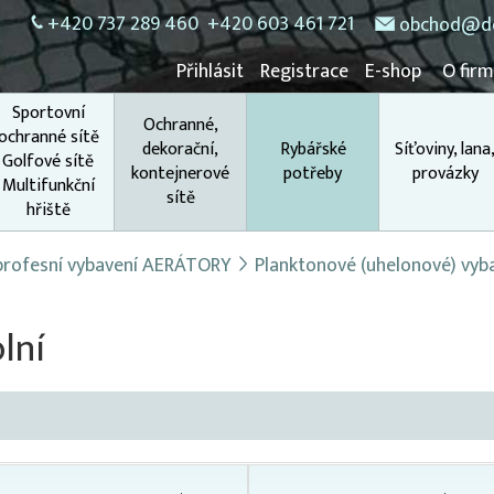
+420 737 289 460
+420 603 461 721
obchod@do
Přihlásit
Registrace
E-shop
O fir
Sportovní
Ochranné,
ochranné sítě
dekorační,
Rybářské
Síťoviny, lana
Golfové sítě
kontejnerové
potřeby
provázky
Multifunkční
sítě
hřiště
 profesní vybavení AERÁTORY
Planktonové (uhelonové) vyb
lní