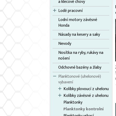
a klecové chovy
Lodě pracovní
Lodní motory závěsné
Honda
Násady na kesery a saky
Nevody
Nosítka na ryby, rukávy na
nošení
Odchovné bazény a žlaby
Planktonové (uhelonové)
vybavení
Kolíbky plovoucí z uhelonu
Kolíbky závěsné z uhelonu
Planktonky
Planktonky kontrolní
Planktonky vrhací