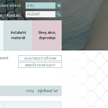
bes-site.cz
0 Kč
mě
Kontakt
,
Instalační
Slevy, akce,
materiál
doprodeje
avení
VLASTNOSTI SÍŤOVIN
MNOŽSTEVNÍ SLEVY
ceny
výchozí