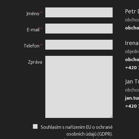
Petr
Jméno
*
obchod
obcho
E-mail
*
Irena
Telefon
*
objedn
obcho
Zpráva
+420 
Jan T
obcho
jan.t
+420 
Souhlasím s nařízením EU o ochraně
osobních údajů (GDPR).