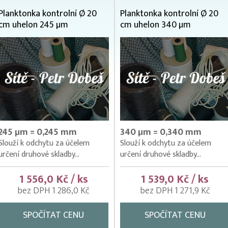
Planktonka kontrolní Ø 20
Planktonka kontrolní Ø 20
cm uhelon 245 µm
cm uhelon 340 µm
245 µm = 0,245 mm
340 µm = 0,340 mm
Slouží k odchytu za účelem
Slouží k odchytu za účelem
určení druhové skladby...
určení druhové skladby...
1 556,0 Kč / ks
1 539,0 Kč / ks
bez DPH 1 286,0 Kč
bez DPH 1 271,9 Kč
SPOČÍTAT CENU
SPOČÍTAT CENU