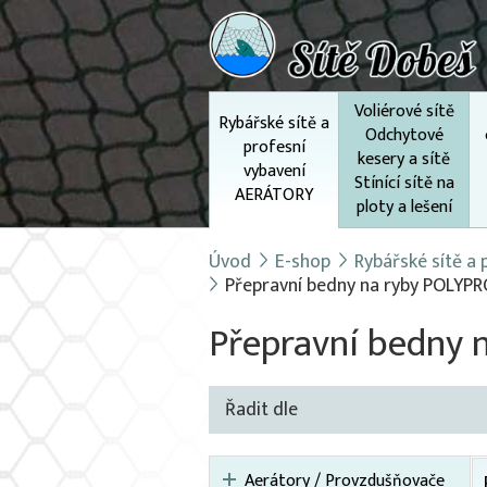
Voliérové sítě
Rybářské sítě a
Odchytové
profesní
kesery a sítě
vybavení
Stínící sítě na
AERÁTORY
ploty a lešení
Úvod
E-shop
Rybářské sítě a
Přepravní bedny na ryby POLY
Přepravní bedny
Řadit dle
Aerátory / Provzdušňovače