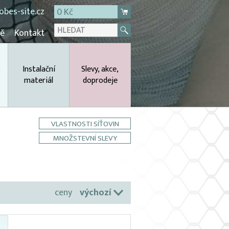
bes-site.cz
0 Kč
mě
Kontakt
,
Instalační
Slevy, akce,
materiál
doprodeje
VLASTNOSTI SÍŤOVIN
MNOŽSTEVNÍ SLEVY
ceny
výchozí