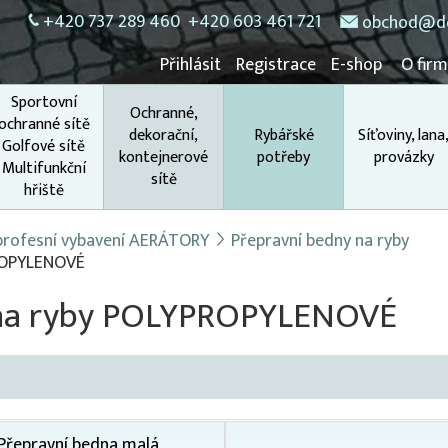
+420 737 289 460
+420 603 461 721
obchod@do
Přihlásit
Registrace
E-shop
O fir
Sportovní
Ochranné,
ochranné sítě
dekorační,
Rybářské
Síťoviny, lana
Golfové sítě
kontejnerové
potřeby
provázky
Multifunkční
sítě
hřiště
 profesní vybavení AERÁTORY
Přepravní bedny na ryby
PROPYLENOVÉ
 na ryby POLYPROPYLENOVÉ
Přepravní bedna malá