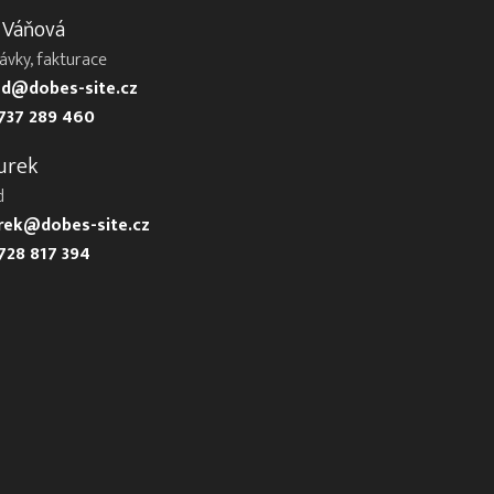
 Váňová
ávky, fakturace
d@dobes-site.cz
737 289 460
urek
d
urek@dobes-site.cz
728 817 394