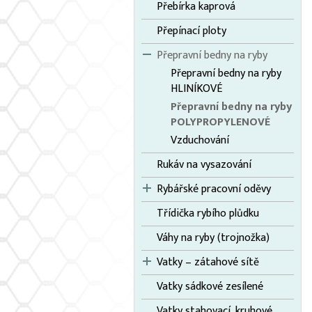
Přebírka kaprová
Přepínací ploty
Přepravní bedny na ryby
Přepravní bedny na ryby
HLINÍKOVÉ
Přepravní bedny na ryby
POLYPROPYLENOVÉ
Vzduchování
Rukáv na vysazování
Rybářské pracovní oděvy
Třídička rybího plůdku
Váhy na ryby (trojnožka)
Vatky – zátahové sítě
Vatky sádkové zesílené
Vatky stahovací, kruhové