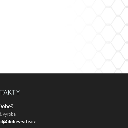
TAKTY
 Dobeš
, výroba
d@dobes-site.cz