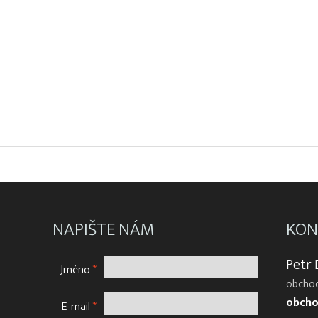
NAPIŠTE NÁM
KON
Petr
Jméno
*
obchod
obcho
E-mail
*