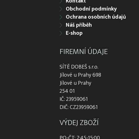
Kontakt
Obchodní podmínky
Ochrana osobních údajů
Náš příběh
E-shop
FIREMNÍ ÚDAJE
SÍTĚ DOBEŠ s.r.o.
Jílové u Prahy 698
Jílové u Prahy
254 01
IČ: 23959061
DIČ: CZ23959061
VÝDEJ ZBOŽÍ
PO-ČT: 7:45-15:00