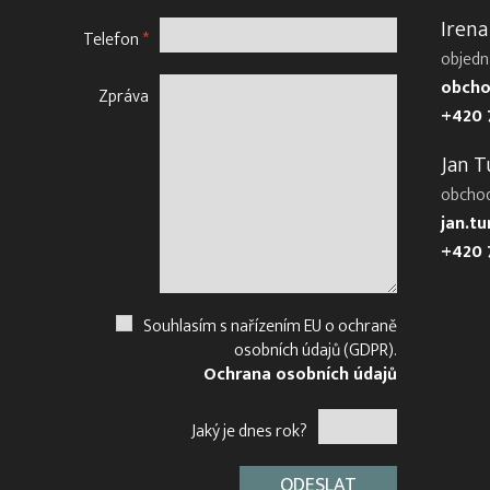
Irena
Telefon
*
objedn
obcho
Zpráva
+420 
Jan T
obcho
jan.t
+420 
Souhlasím s nařízením EU o ochraně
osobních údajů (GDPR).
Ochrana osobních údajů
Jaký je dnes rok?