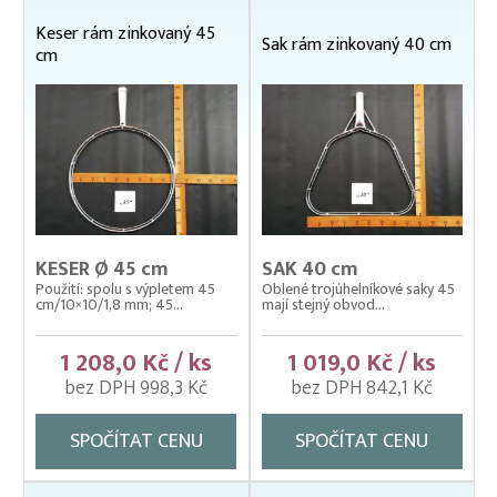
Čeřeny hospodářské
Keser rám zinkovaný 45
Sak rám zinkovaný 40 cm
cm
Kádě, kbelíky, vany
Kesery a saky na ryby
Dřevěné násady
Kesery mechanické ZINKOVANÉ
Kesery, saky na ryby NEREZOVÉ
Kesery, saky na ryby ZINKOVANÉ
Sáčky drátěné NEREZOVÉ
KESER Ø 45 cm
SAK 40 cm
Samostatné rámy
Použití: spolu s výpletem 45
Oblené trojúhelníkové saky 45
Rámy drátěné nerezové
cm/10×10/1,8 mm; 45...
mají stejný obvod...
Rámy nerezové
1 208,0 Kč / ks
1 019,0 Kč / ks
Rámy zinkované
bez DPH 998,3 Kč
bez DPH 842,1 Kč
Výplety – síťky pro kesery, saky
Kolíbky – klecové plovoucí odchovny
SPOČÍTAT CENU
SPOČÍTAT CENU
Kolíbky – krycí sítě na kolíbky