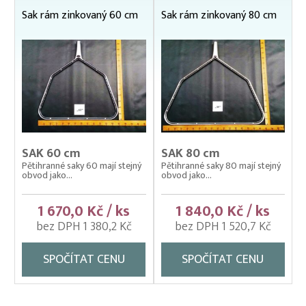
Pomocné rybářské vybavení
Sak rám zinkovaný 60 cm
Sak rám zinkovaný 80 cm
Prubní ploty
Přebírka kaprová
Přepínací ploty
Přepravní bedny na ryby
Rukáv na vysazování
SAK 60 cm
SAK 80 cm
Rybářské pracovní oděvy
Pětihranné saky 60 mají stejný
Pětihranné saky 80 mají stejný
obvod jako...
obvod jako...
Třídička rybího plůdku
Váhy na ryby (trojnožka)
1 670,0 Kč / ks
1 840,0 Kč / ks
bez DPH 1 380,2 Kč
bez DPH 1 520,7 Kč
Vatky – zátahové sítě
Vatky sádkové zesílené
SPOČÍTAT CENU
SPOČÍTAT CENU
Vatky stahovací, kruhové (“Japonky“)
Vrhací sítě na ryby