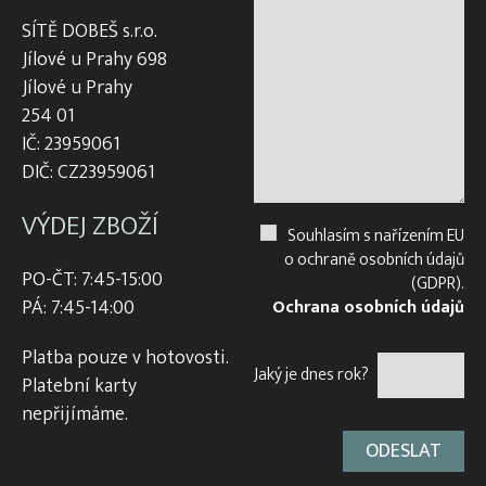
SÍTĚ DOBEŠ s.r.o.
Jílové u Prahy 698
Jílové u Prahy
254 01
IČ: 23959061
DIČ: CZ23959061
VÝDEJ ZBOŽÍ
Souhlasím s nařízením EU
o ochraně osobních údajů
PO-ČT: 7:45-15:00
(GDPR).
PÁ: 7:45-14:00
Ochrana osobních údajů
Platba pouze v hotovosti.
Jaký je dnes rok?
Platební karty
nepřijímáme.