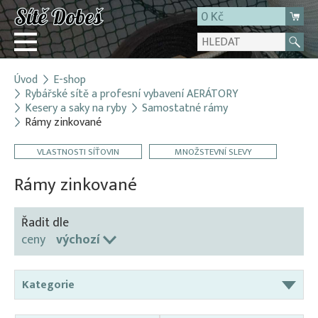
0 Kč
Úvod
E-shop
Přihlásit
Rybářské sítě a profesní vybavení AERÁTORY
Kesery a saky na ryby
Samostatné rámy
Registrace
Rámy zinkované
E-shop
VLASTNOSTI SÍŤOVIN
MNOŽSTEVNÍ SLEVY
O firmě
Rámy zinkované
Kontakt
Řadit dle
ceny
výchozí
Kategorie
Aerátory / Provzdušňovače