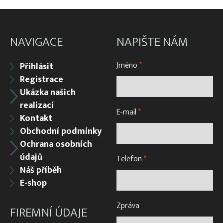
Vzduchování
Zátahové sítě
NAVIGACE
NAPIŠTE NÁM
Zpracovatelský/technologický stůl
Jméno
*
Přihlásit
Registrace
Ukázka našich
realizací
E-mail
*
Kontakt
Obchodní podmínky
Ochrana osobních
údajů
Telefon
*
Náš příběh
E-shop
Zpráva
FIREMNÍ ÚDAJE