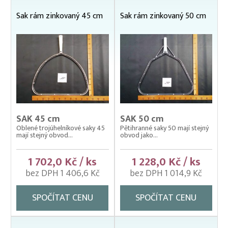
Kolíbky/haltýře – dvojitý plovoucí rám
Sak rám zinkovaný 45 cm
Sak rám zinkovaný 50 cm
Kolíbky/haltýře – jednoduchý plovoucí rám
Kolíbky/haltýře jednoduché závěsné (klecové sítě)
Krycí sítě na kádě a bazény
Krycí sítě na sádky, rybníky a klecové chovy
Lodě pracovní
Lodní motory závěsné Honda
SAK 45 cm
SAK 50 cm
Oblené trojúhelníkové saky 45
Pětihranné saky 50 mají stejný
Násady na kesery a saky
mají stejný obvod...
obvod jako...
Nevody
1 702,0 Kč / ks
1 228,0 Kč / ks
Nosítka na ryby, rukávy na nošení
bez DPH 1 406,6 Kč
bez DPH 1 014,9 Kč
Odchovné bazény a žlaby
SPOČÍTAT CENU
SPOČÍTAT CENU
Planktonové (uhelonové) vybavení
Podložní sítě