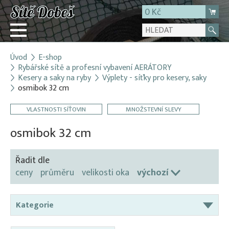
0 Kč
Úvod
E-shop
Přihlásit
Rybářské sítě a profesní vybavení AERÁTORY
Kesery a saky na ryby
Výplety - síťky pro kesery, saky
Registrace
osmibok 32 cm
E-shop
VLASTNOSTI SÍŤOVIN
MNOŽSTEVNÍ SLEVY
O firmě
osmibok 32 cm
Kontakt
Řadit dle
ceny
průměru
velikosti oka
výchozí
Kategorie
Aerátory / Provzdušňovače