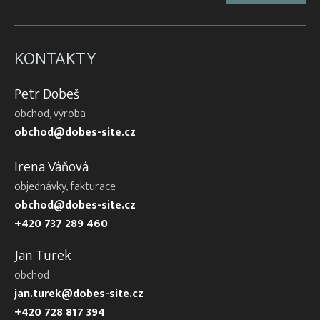
Váhy na ryby (trojnožka)
Vatky – zátahové sítě
Vatky sádkové zesílené
KONTAKTY
Vatky stahovací, kruhové (“Japonky“)
Petr Dobeš
Vrhací sítě na ryby
obchod, výroba
Vzduchování
obchod@dobes-site.cz
Zátahové sítě
Irena Váňová
Zpracovatelský/technologický stůl
objednávky, fakturace
obchod@dobes-site.cz
+420 737 289 460
Jan Turek
obchod
jan.turek@dobes-site.cz
+420 728 817 394