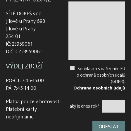
Nosítka na ryby, rukávy na nošení
SÍTĚ DOBEŠ s.r.o.
Odchovné bazény a žlaby
Jílové u Prahy 698
Jílové u Prahy
Planktonové (uhelonové) vybavení
254 01
Podložní sítě
IČ: 23959061
Pomocné rybářské vybavení
DIČ: CZ23959061
Prubní ploty
VÝDEJ ZBOŽÍ
Souhlasím s nařízením EU
Přebírka kaprová
o ochraně osobních údajů
PO-ČT: 7:45-15:00
Přepínací ploty
(GDPR).
PÁ: 7:45-14:00
Ochrana osobních údajů
Přepravní bedny na ryby
Platba pouze v hotovosti.
Rukáv na vysazování
Jaký je dnes rok?
Platební karty
Rybářské pracovní oděvy
nepřijímáme.
Třídička rybího plůdku