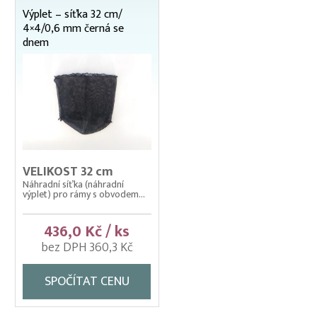
Výplet – síťka 32 cm/
Čeřeny hospodářské
4×4/0,6 mm černá se
Kádě, kbelíky, vany
dnem
Kesery a saky na ryby
Dřevěné násady
Kesery mechanické ZINKOVANÉ
Kesery, saky na ryby NEREZOVÉ
Kesery, saky na ryby ZINKOVANÉ
Sáčky drátěné NEREZOVÉ
VELIKOST 32 cm
Samostatné rámy
Náhradní síťka (náhradní
Výplety – síťky pro kesery, saky
výplet) pro rámy s obvodem...
22 x 22 cm
436,0 Kč / ks
osmibok 32 cm
bez DPH 360,3 Kč
průměr 35 cm
průměr 40 cm
SPOČÍTAT CENU
průměr 45 cm
průměr 50 cm