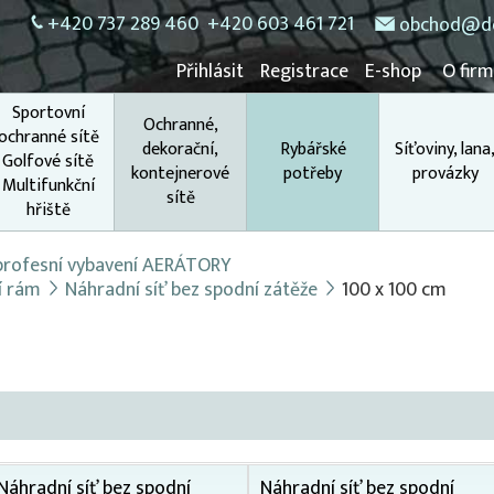
+420 737 289 460
+420 603 461 721
obchod@do
Přihlásit
Registrace
E-shop
O fir
Sportovní
Ochranné,
ochranné sítě
dekorační,
Rybářské
Síťoviny, lana
Golfové sítě
kontejnerové
potřeby
provázky
Multifunkční
sítě
hřiště
 profesní vybavení AERÁTORY
cí rám
Náhradní síť bez spodní zátěže
100 x 100 cm
Náhradní síť bez spodní
Náhradní síť bez spodní