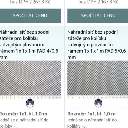
bez DPH 2 265,3 Kč
bez DPH 2 167,8 Kč
SPOČÍTAT CENU
SPOČÍTAT CENU
Náhradní síť bez spodní
Náhradní síť bez spodní
zátěže pro kolíbku
zátěže pro kolíbku
s dvojitým plovoucím
s dvojitým plovoucím
rámem 1 x 1 x 1 m PAD 4/0,6
rámem 1 x 1 x 1 m PAD 5/0,6
mm
mm
Rozměr: 1x1, hl. 1,0 m
Rozměr: 1x1, hl. 1,0 m
Jedná se o náhradní síť do
Jedná se o náhradní síť do
kolíbky –...
kolíbky –...