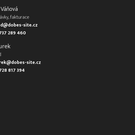
 Váňová
ávky, fakturace
d@dobes-site.cz
737 289 460
urek
d
urek@dobes-site.cz
728 817 394