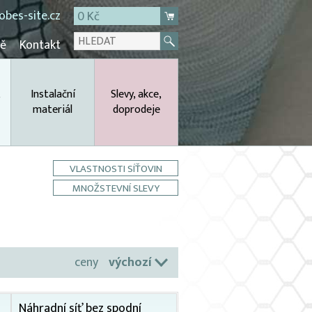
bes-site.cz
0 Kč
mě
Kontakt
,
Instalační
Slevy, akce,
materiál
doprodeje
VLASTNOSTI SÍŤOVIN
MNOŽSTEVNÍ SLEVY
ceny
výchozí
Náhradní síť bez spodní