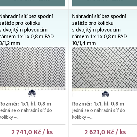
Náhradní síť bez spodní
Náhradní síť bez spodní
zátěže pro kolíbku
zátěže pro kolíbku
s dvojitým plovoucím
s dvojitým plovoucím
rámem 1 x 1 x 0,8 m PAD
rámem 1 x 1 x 0,8 m PAD
8/1,2 mm
10/1,4 mm
Rozměr: 1x1, hl. 0,8 m
Rozměr: 1x1, hl. 0,8 m
Jedná se o náhradní síť do
Jedná se o náhradní síť do
kolíbky –...
kolíbky –...
2 741,0 Kč / ks
2 623,0 Kč / ks