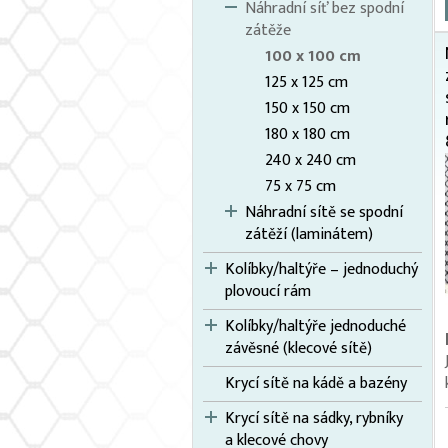
Náhradní síť bez spodní
zátěže
100 x 100 cm
125 x 125 cm
150 x 150 cm
180 x 180 cm
240 x 240 cm
75 x 75 cm
Náhradní sítě se spodní
zátěží (laminátem)
Kolíbky/haltýře – jednoduchý
plovoucí rám
Kolíbky/haltýře jednoduché
závěsné (klecové sítě)
Krycí sítě na kádě a bazény
Krycí sítě na sádky, rybníky
a klecové chovy