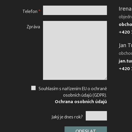
Irena
Telefon
*
objedn
obcho
Zpráva
+420 
Jan T
obcho
jan.t
+420 
Souhlasím s nařízením EU o ochraně
osobních údajů (GDPR).
Ochrana osobních údajů
Jaký je dnes rok?