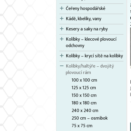
Čeřeny hospodářské
Kádě, kbelíky, vany
Kesery a saky na ryby
Kolíbky – klecové plovoucí
odchovny
Kolíbky – krycí sítě na kolíbky
Kolíbky/haltýře – dvojitý
plovoucí rám
100 x 100 cm
125 x 125 cm
150 x 150 cm
180 x 180 cm
240 x 240 cm
250 cm – osmibok
75 x 75 cm