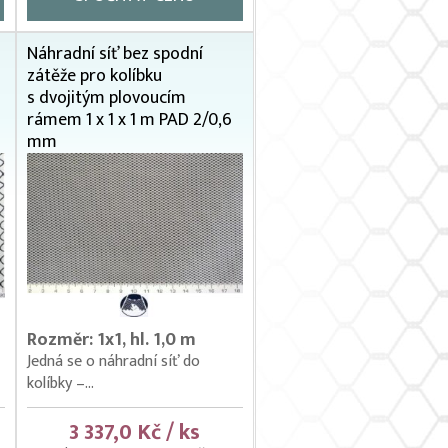
Náhradní síť bez spodní
zátěže pro kolíbku
s dvojitým plovoucím
rámem 1 x 1 x 1 m PAD 2/0,6
mm
Rozměr: 1x1, hl. 1,0 m
Jedná se o náhradní síť do
kolíbky –...
3 337,0 Kč / ks