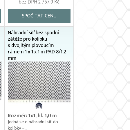
bez DPH 2 757,9 Kč
SPOČÍTAT CENU
Náhradní síť bez spodní
zátěže pro kolíbku
s dvojitým plovoucím
rámem 1 x 1 x 1 m PAD 8/1,2
mm
Rozměr: 1x1, hl. 1,0 m
Jedná se o náhradní síť do
kolíbky –...