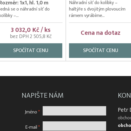
Rozměr: 1x1, hl. 1,0 m
Náhradní síť do kolíbky –
Jedná se o náhradní síť do
haltýře s dvojitým plovoucím
kolíbky –...
rámem vyrábíme...
3 032,0 Kč / ks
Cena na dotaz
bez DPH 2 505,8 Kč
SPOČÍTAT CENU
SPOČÍTAT CENU
NAPIŠTE NÁM
KON
Petr
Jméno
*
obchod
obcho
E-mail
*