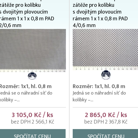
zátěže pro kolíbku
zátěže pro kolíbku
s dvojitým plovoucím
s dvojitým plovoucím
rámem 1 x 1 x 0,8 m PAD
rámem 1 x 1 x 0,8 m PAD
2/0,6 mm
4/0,6 mm
Rozměr: 1x1, hl. 0,8 m
Rozměr: 1x1, hl. 0,8 m
Jedná se o náhradní síť do
Jedná se o náhradní síť do
kolíbky –...
kolíbky –...
3 105,0 Kč / ks
2 865,0 Kč / ks
bez DPH 2 566,1 Kč
bez DPH 2 367,8 Kč
SPOČÍTAT CENU
SPOČÍTAT CENU