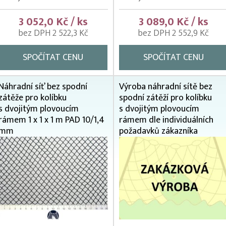
3 052,0 Kč / ks
3 089,0 Kč / ks
bez DPH 2 522,3 Kč
bez DPH 2 552,9 Kč
SPOČÍTAT CENU
SPOČÍTAT CENU
Náhradní síť bez spodní
Výroba náhradní sítě bez
zátěže pro kolíbku
spodní zátěží pro kolíbku
s dvojitým plovoucím
s dvojitým plovoucím
rámem 1 x 1 x 1 m PAD 10/1,4
rámem dle individuálních
mm
požadavků zákazníka