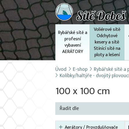
Voliérové sítě
Rybářské sítě a
Odchytové
profesní
kesery a sítě
vybavení
Stínící sítě na
AERÁTORY
ploty a lešení
Úvod
E-shop
Rybářské sítě a
Kolíbky/haltýře - dvojitý plovou
100 x 100 cm
Řadit dle
Aerátory / Provzdušňovače