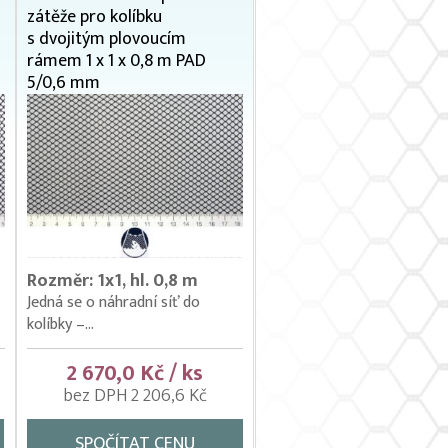
zátěže pro kolíbku
s dvojitým plovoucím
rámem 1 x 1 x 0,8 m PAD
5/0,6 mm
Rozměr: 1x1, hl. 0,8 m
Jedná se o náhradní síť do
kolíbky –...
2 670,0 Kč / ks
bez DPH 2 206,6 Kč
SPOČÍTAT CENU