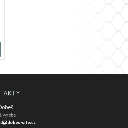
TAKTY
 Dobeš
, výroba
d@dobes-site.cz