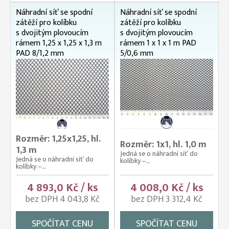
Náhradní síť se spodní
Náhradní síť se spodní
zátěží pro kolíbku
zátěží pro kolíbku
s dvojitým plovoucím
s dvojitým plovoucím
rámem 1,25 x 1,25 x 1,3 m
rámem 1 x 1 x 1 m PAD
PAD 8/1,2 mm
5/0,6 mm
Rozměr: 1,25x1,25, hl.
Rozměr: 1x1, hl. 1,0 m
1,3 m
Jedná se o náhradní síť do
Jedná se o náhradní síť do
kolíbky –...
kolíbky –...
4 893,0 Kč / ks
4 008,0 Kč / ks
bez DPH 4 043,8 Kč
bez DPH 3 312,4 Kč
SPOČÍTAT CENU
SPOČÍTAT CENU