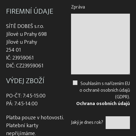
Zpráva
FIREMNÍ ÚDAJE
SÍTĚ DOBEŠ s.r.o.
Jílové u Prahy 698
Jílové u Prahy
254 01
IČ: 23959061
DIČ: CZ23959061
VÝDEJ ZBOŽÍ
Souhlasím s nařízením EU
o ochraně osobních údajů
PO-ČT: 7:45-15:00
(GDPR).
PÁ: 7:45-14:00
Ochrana osobních údajů
Platba pouze v hotovosti.
Jaký je dnes rok?
Platební karty
nepřijímáme.