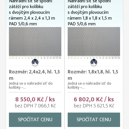
Náhradní síť se spodní
Náhradní síť se spodní
zátěží pro kolíbku
zátěží pro kolíbku
s dvojitým plovoucím
s dvojitým plovoucím
rámem 2,4 x 2,4 x 1,3 m
rámem 1,8 x 1,8 x 1,5 m
PAD 5/0,6 mm
PAD 5/0,6 mm
Rozměr: 2,4x2,4, hl. 1,3
Rozměr: 1,8x1,8, hl. 1,5
m
m
Jedná se o náhradní síť do
Jedná se o náhradní síť do
kolíbky –...
kolíbky –...
8 550,0 Kč / ks
6 802,0 Kč / ks
bez DPH 7 066,1 Kč
bez DPH 5 621,5 Kč
SPOČÍTAT CENU
SPOČÍTAT CENU