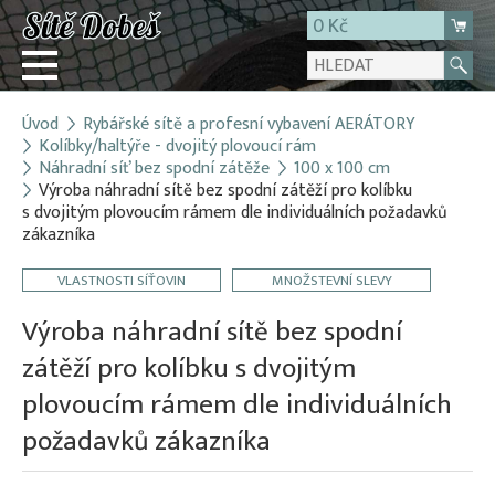
0 Kč
Úvod
Rybářské sítě a profesní vybavení AERÁTORY
Přihlásit
Kolíbky/haltýře - dvojitý plovoucí rám
Náhradní síť bez spodní zátěže
100 x 100 cm
Registrace
Výroba náhradní sítě bez spodní zátěží pro kolíbku
E-shop
s dvojitým plovoucím rámem dle individuálních požadavků
zákazníka
O firmě
Kontakt
VLASTNOSTI SÍŤOVIN
MNOŽSTEVNÍ SLEVY
Výroba náhradní sítě bez spodní
zátěží pro kolíbku s dvojitým
plovoucím rámem dle individuálních
požadavků zákazníka