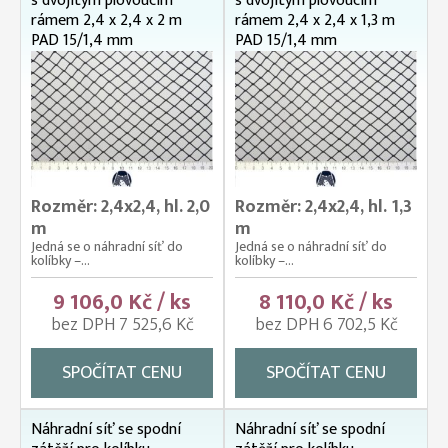
s dvojitým plovoucím
s dvojitým plovoucím
rámem 2,4 x 2,4 x 2 m
rámem 2,4 x 2,4 x 1,3 m
PAD 15/1,4 mm
PAD 15/1,4 mm
Rozměr: 2,4x2,4, hl. 2,0
Rozměr: 2,4x2,4, hl. 1,3
m
m
Jedná se o náhradní síť do
Jedná se o náhradní síť do
kolíbky –...
kolíbky –...
9 106,0 Kč / ks
8 110,0 Kč / ks
bez DPH 7 525,6 Kč
bez DPH 6 702,5 Kč
SPOČÍTAT CENU
SPOČÍTAT CENU
Náhradní síť se spodní
Náhradní síť se spodní