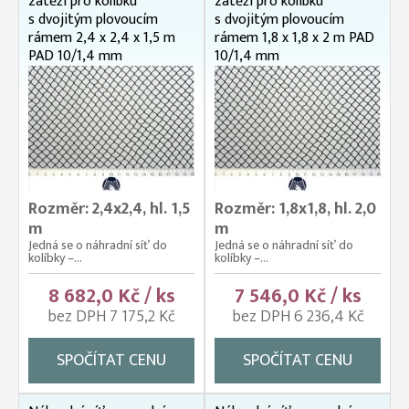
zátěží pro kolíbku
zátěží pro kolíbku
s dvojitým plovoucím
s dvojitým plovoucím
rámem 2,4 x 2,4 x 1,5 m
rámem 1,8 x 1,8 x 2 m PAD
PAD 10/1,4 mm
10/1,4 mm
Rozměr: 2,4x2,4, hl. 1,5
Rozměr: 1,8x1,8, hl. 2,0
m
m
Jedná se o náhradní síť do
Jedná se o náhradní síť do
kolíbky –...
kolíbky –...
8 682,0 Kč / ks
7 546,0 Kč / ks
bez DPH 7 175,2 Kč
bez DPH 6 236,4 Kč
SPOČÍTAT CENU
SPOČÍTAT CENU