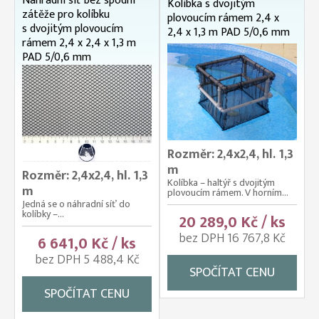
Náhradní síť bez spodní
Kolíbka s dvojitým
zátěže pro kolíbku
plovoucím rámem 2,4 x
s dvojitým plovoucím
2,4 x 1,3 m PAD 5/0,6 mm
rámem 2,4 x 2,4 x 1,3 m
PAD 5/0,6 mm
Rozměr: 2,4x2,4, hl. 1,3
m
Rozměr: 2,4x2,4, hl. 1,3
Kolíbka – haltýř s dvojitým
m
plovoucím rámem. V horním...
Jedná se o náhradní síť do
kolíbky –...
20 289,0 Kč / ks
bez DPH 16 767,8 Kč
6 641,0 Kč / ks
bez DPH 5 488,4 Kč
SPOČÍTAT CENU
SPOČÍTAT CENU