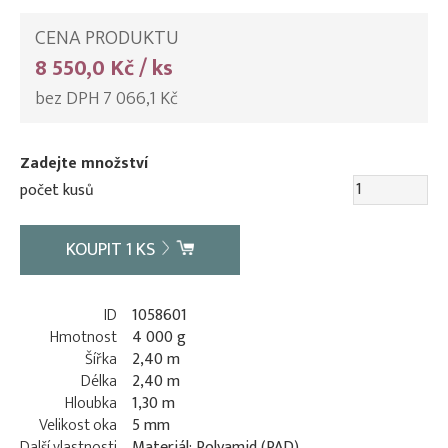
CENA PRODUKTU
8 550,0 Kč / ks
bez DPH 7 066,1 Kč
Zadejte množství
počet kusů
KOUPIT
1
KS
ID
1058601
Hmotnost
4 000 g
Šířka
2,40 m
Délka
2,40 m
Hloubka
1,30 m
Velikost oka
5 mm
Další vlastnosti
Materiál: Polyamid (PAD)