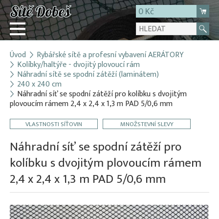
0 Kč
Úvod
Rybářské sítě a profesní vybavení AERÁTORY
Přihlásit
Kolíbky/haltýře - dvojitý plovoucí rám
Náhradní sítě se spodní zátěží (laminátem)
Registrace
240 x 240 cm
E-shop
Náhradní síť se spodní zátěží pro kolíbku s dvojitým
plovoucím rámem 2,4 x 2,4 x 1,3 m PAD 5/0,6 mm
O firmě
Kontakt
VLASTNOSTI SÍŤOVIN
MNOŽSTEVNÍ SLEVY
Náhradní síť se spodní zátěží pro
kolíbku s dvojitým plovoucím rámem
2,4 x 2,4 x 1,3 m PAD 5/0,6 mm