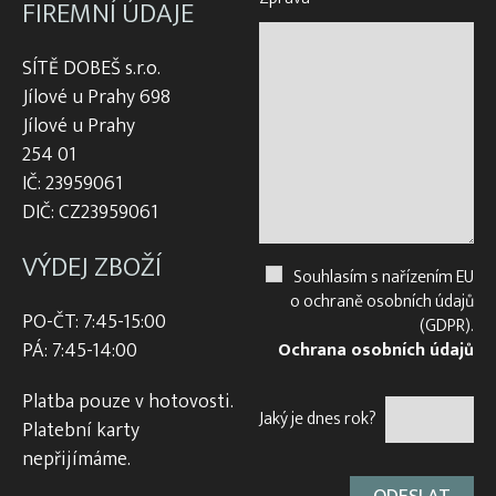
FIREMNÍ ÚDAJE
SÍTĚ DOBEŠ s.r.o.
Jílové u Prahy 698
Jílové u Prahy
254 01
IČ: 23959061
DIČ: CZ23959061
VÝDEJ ZBOŽÍ
Souhlasím s nařízením EU
o ochraně osobních údajů
PO-ČT: 7:45-15:00
(GDPR).
PÁ: 7:45-14:00
Ochrana osobních údajů
Platba pouze v hotovosti.
Jaký je dnes rok?
Platební karty
nepřijímáme.