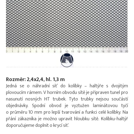
Rozměr: 2,4x2,4, hl. 1,3 m
Jedná se o náhradní síť do kolíbky – haltýře s dvojitým
plovoucím rámem. V horním obvodu sítě je připraven tunel pro
nasunutí nosných HT trubek. Tyto trubky nejsou součástí
objednávky. Spodní obvod je vyztužen laminátovou tyčí
o průměru 10 mm pro lepší tvarování a funkci celé kolíbky. Na
přání zákazníka je možno upravit hloubku sítě. Kolíbku-haltýř
doporučujeme doplnit o krycí síť.