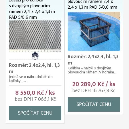
zátěží pro kolíbku
plovoucím rámem 2,4 x
s dvojitým plovoucím
2,4 x 1,3 m PAD 5/0,6 mm
rámem 2,4 x 2,4 x 1,3 m
PAD 5/0,6 mm
Rozměr: 2,4x2,4, hl. 1,3
m
Rozměr: 2,4x2,4, hl. 1,3
Kolíbka – haltýř s dvojitým
m
plovoucím rámem. V horním...
Jedná se o náhradní síť do
kolíbky –...
20 289,0 Kč / ks
bez DPH 16 767,8 Kč
8 550,0 Kč / ks
bez DPH 7 066,1 Kč
SPOČÍTAT CENU
SPOČÍTAT CENU