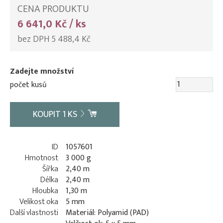
CENA PRODUKTU
6 641,0 Kč / ks
bez DPH 5 488,4 Kč
Zadejte množství
počet kusů
KOUPIT
1
KS
ID
1057601
Hmotnost
3 000 g
Šířka
2,40 m
Délka
2,40 m
Hloubka
1,30 m
Velikost oka
5 mm
Další vlastnosti
Materiál: Polyamid (PAD)