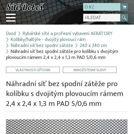
0 Kč
Úvod
Rybářské sítě a profesní vybavení AERÁTORY
Přihlásit
Kolíbky/haltýře - dvojitý plovoucí rám
Náhradní síť bez spodní zátěže
240 x 240 cm
Registrace
Náhradní síť bez spodní zátěže pro kolíbku s dvojitým
E-shop
plovoucím rámem 2,4 x 2,4 x 1,3 m PAD 5/0,6 mm
O firmě
VLASTNOSTI SÍŤOVIN
MNOŽSTEVNÍ SLEVY
Kontakt
Náhradní síť bez spodní zátěže pro
kolíbku s dvojitým plovoucím rámem
2,4 x 2,4 x 1,3 m PAD 5/0,6 mm