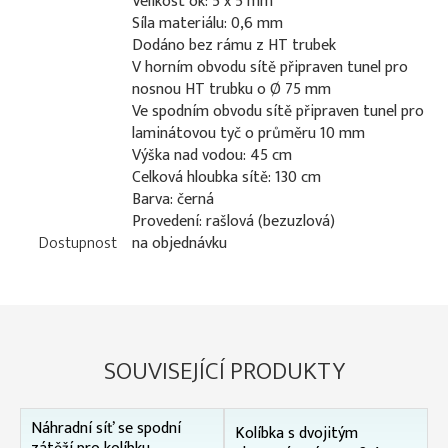
Velikost ok: 5 x 5 mm
Síla materiálu: 0,6 mm
Dodáno bez rámu z HT trubek
V horním obvodu sítě připraven tunel pro
nosnou HT trubku o Ø 75 mm
Ve spodním obvodu sítě připraven tunel pro
laminátovou tyč o průměru 10 mm
Výška nad vodou: 45 cm
Celková hloubka sítě: 130 cm
Barva: černá
Provedení: rašlová (bezuzlová)
Dostupnost
na objednávku
SOUVISEJÍCÍ PRODUKTY
Náhradní síť se spodní
Kolíbka s dvojitým