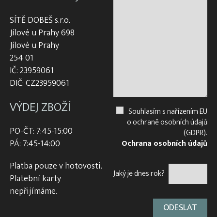
SÍTĚ DOBEŠ s.r.o.
Jílové u Prahy 698
Jílové u Prahy
254 01
IČ: 23959061
DIČ: CZ23959061
VÝDEJ ZBOŽÍ
Souhlasím s nařízením EU
o ochraně osobních údajů
PO-ČT: 7:45-15:00
(GDPR).
PÁ: 7:45-14:00
Ochrana osobních údajů
Platba pouze v hotovosti.
Jaký je dnes rok?
Platební karty
nepřijímáme.