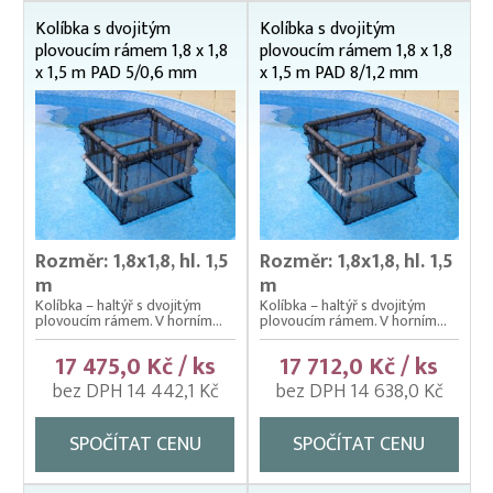
Prubní ploty
Kolíbka s dvojitým
Kolíbka s dvojitým
Přebírka kaprová
plovoucím rámem 1,8 x 1,8
plovoucím rámem 1,8 x 1,8
x 1,5 m PAD 5/0,6 mm
x 1,5 m PAD 8/1,2 mm
Přepínací ploty
Přepravní bedny na ryby
Rukáv na vysazování
Rybářské pracovní oděvy
Třídička rybího plůdku
Rozměr: 1,8x1,8, hl. 1,5
Rozměr: 1,8x1,8, hl. 1,5
Váhy na ryby (trojnožka)
m
m
Kolíbka – haltýř s dvojitým
Kolíbka – haltýř s dvojitým
Vatky – zátahové sítě
plovoucím rámem. V horním...
plovoucím rámem. V horním...
Vatky sádkové zesílené
17 475,0 Kč / ks
17 712,0 Kč / ks
bez DPH 14 442,1 Kč
bez DPH 14 638,0 Kč
Vatky stahovací, kruhové (“Japonky“)
Vrhací sítě na ryby
SPOČÍTAT CENU
SPOČÍTAT CENU
Vzduchování