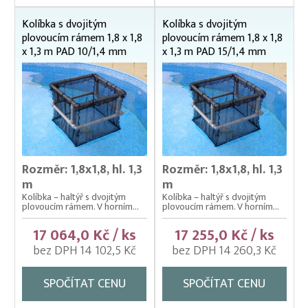
Kolíbky/haltýře jednoduché závěsné (klecové sítě)
Kolíbka s dvojitým
Kolíbka s dvojitým
plovoucím rámem 1,8 x 1,8
plovoucím rámem 1,8 x 1,8
Krycí sítě na kádě a bazény
x 1,3 m PAD 10/1,4 mm
x 1,3 m PAD 15/1,4 mm
Krycí sítě na sádky, rybníky a klecové chovy
Lodě pracovní
Lodní motory závěsné Honda
Násady na kesery a saky
Nevody
Rozměr: 1,8x1,8, hl. 1,3
Rozměr: 1,8x1,8, hl. 1,3
m
m
Nosítka na ryby, rukávy na nošení
Kolíbka – haltýř s dvojitým
Kolíbka – haltýř s dvojitým
plovoucím rámem. V horním...
plovoucím rámem. V horním...
Odchovné bazény a žlaby
17 064,0 Kč / ks
17 255,0 Kč / ks
Planktonové (uhelonové) vybavení
bez DPH 14 102,5 Kč
bez DPH 14 260,3 Kč
Podložní sítě
SPOČÍTAT CENU
SPOČÍTAT CENU
Pomocné rybářské vybavení