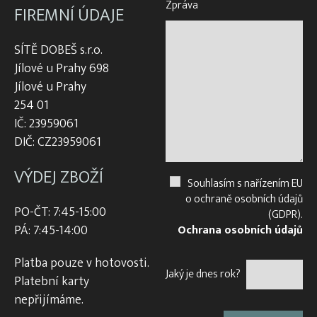
Zpráva
FIREMNÍ ÚDAJE
SÍTĚ DOBEŠ s.r.o.
Jílové u Prahy 698
Jílové u Prahy
254 01
IČ: 23959061
DIČ: CZ23959061
VÝDEJ ZBOŽÍ
Souhlasím s nařízením EU
o ochraně osobních údajů
PO-ČT: 7:45-15:00
(GDPR).
PÁ: 7:45-14:00
Ochrana osobních údajů
Platba pouze v hotovosti.
Jaký je dnes rok?
Platební karty
nepřijímáme.