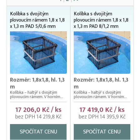
Čeřeny hospodářské
Kádě, kbelíky, vany
Kolíbka s dvojitým
Kolíbka s dvojitým
plovoucím rámem 1,8 x 1,8
plovoucím rámem 1,8 x 1,8
Kesery a saky na ryby
x 1,3 m PAD 5/0,6 mm
x 1,3 m PAD 8/1,2 mm
Kolíbky – klecové plovoucí odchovny
Kolíbky – krycí sítě na kolíbky
Kolíbky/haltýře – dvojitý plovoucí rám
100 x 100 cm
125 x 125 cm
Rozměr: 1,8x1,8, hl. 1,3
Rozměr: 1,8x1,8, hl. 1,3
150 x 150 cm
m
m
180 x 180 cm
Kolíbka – haltýř s dvojitým
Kolíbka – haltýř s dvojitým
240 x 240 cm
plovoucím rámem. V horním...
plovoucím rámem. V horním...
250 cm – osmibok
17 206,0 Kč / ks
17 419,0 Kč / ks
75 x 75 cm
bez DPH 14 219,8 Kč
bez DPH 14 395,9 Kč
Náhradní síť bez spodní zátěže
Náhradní sítě se spodní zátěží (laminátem)
SPOČÍTAT CENU
SPOČÍTAT CENU
Kolíbky/haltýře – jednoduchý plovoucí rám