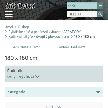
0 Kč
Úvod
E-shop
Přihlásit
Rybářské sítě a profesní vybavení AERÁTORY
Kolíbky/haltýře - dvojitý plovoucí rám
180 x 180 cm
Registrace
E-shop
VLASTNOSTI SÍŤOVIN
MNOŽSTEVNÍ SLEVY
O firmě
180 x 180 cm
Kontakt
Řadit dle
ceny
výchozí
Kategorie
Aerátory / Provzdušňovače
1
2
>>