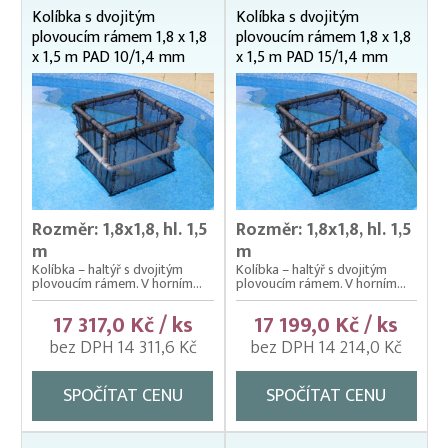
Zátahové sítě
Kolíbka s dvojitým
Kolíbka s dvojitým
plovoucím rámem 1,8 x 1,8
plovoucím rámem 1,8 x 1,8
Zpracovatelský/technologický stůl
x 1,5 m PAD 10/1,4 mm
x 1,5 m PAD 15/1,4 mm
Rozměr: 1,8x1,8, hl. 1,5
Rozměr: 1,8x1,8, hl. 1,5
m
m
Kolíbka – haltýř s dvojitým
Kolíbka – haltýř s dvojitým
plovoucím rámem. V horním...
plovoucím rámem. V horním...
17 317,0 Kč / ks
17 199,0 Kč / ks
bez DPH 14 311,6 Kč
bez DPH 14 214,0 Kč
SPOČÍTAT CENU
SPOČÍTAT CENU