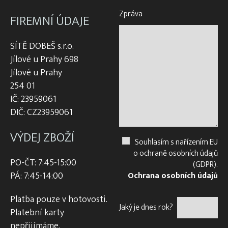
Zpráva
FIREMNÍ ÚDAJE
SÍTĚ DOBEŠ s.r.o.
Jílové u Prahy 698
Jílové u Prahy
254 01
IČ: 23959061
DIČ: CZ23959061
VÝDEJ ZBOŽÍ
Souhlasím s nařízením EU
o ochraně osobních údajů
PO-ČT: 7:45-15:00
(GDPR).
PÁ: 7:45-14:00
Ochrana osobních údajů
Platba pouze v hotovosti.
Jaký je dnes rok?
Platební karty
nepřijímáme.