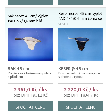
Sáčky drátěné NEREZOVÉ
Samostatné rámy
Keser nerez 45 cm/ výplet
Výplety – síťky pro kesery, saky
Sak nerez 45 cm/ výplet
PAD 4×4/0,6 mm černá se
PAD 2×2/0,6 mm bílá
Kolíbky – klecové plovoucí odchovny
dnem
Kolíbky – krycí sítě na kolíbky
Kolíbky/haltýře – dvojitý plovoucí rám
Kolíbky/haltýře – jednoduchý plovoucí rám
Kolíbky/haltýře jednoduché závěsné (klecové sítě)
Krycí sítě na kádě a bazény
SAK 45 cm
KESER Ø 45 cm
Používá se k běžné manipulaci
Používá se k běžné manipulaci
Krycí sítě na sádky, rybníky a klecové chovy
s plůdkem.
s drobnou rybou.
Lodě pracovní
2 361,0 Kč / ks
2 220,0 Kč / ks
Lodní motory závěsné Honda
bez DPH 1 951,2 Kč
bez DPH 1 834,7 Kč
Násady na kesery a saky
SPOČÍTAT CENU
SPOČÍTAT CENU
Nevody