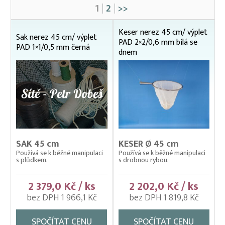
1
2
>>
Čeřeny hospodářské
Kádě, kbelíky, vany
Keser nerez 45 cm/ výplet
Sak nerez 45 cm/ výplet
PAD 2×2/0,6 mm bílá se
Kesery a saky na ryby
PAD 1×1/0,5 mm černá
dnem
Dřevěné násady
Kesery mechanické ZINKOVANÉ
Kesery, saky na ryby NEREZOVÉ
20 x 15 cm
22 x 22 cm
osmibok 32 cm
průměr 35 cm
SAK 45 cm
KESER Ø 45 cm
průměr 40 cm
Používá se k běžné manipulaci
Používá se k běžné manipulaci
s plůdkem.
s drobnou rybou.
průměr 45 cm
průměr 50 cm
2 379,0 Kč / ks
2 202,0 Kč / ks
průměr 60 cm
bez DPH 1 966,1 Kč
bez DPH 1 819,8 Kč
průměr 80 cm
Kesery, saky na ryby ZINKOVANÉ
SPOČÍTAT CENU
SPOČÍTAT CENU