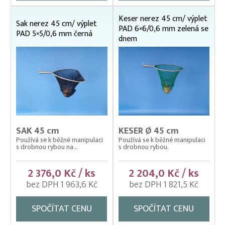
Váhy na ryby (trojnožka)
Keser nerez 45 cm/ výplet
Vatky – zátahové sítě
Sak nerez 45 cm/ výplet
PAD 6×6/0,6 mm zelená se
PAD 5×5/0,6 mm černá
Vatky sádkové zesílené
dnem
Vatky stahovací, kruhové (“Japonky“)
Vrhací sítě na ryby
Vzduchování
Zátahové sítě
Zpracovatelský/technologický stůl
SAK 45 cm
KESER Ø 45 cm
Používá se k běžné manipulaci
Používá se k běžné manipulaci
s drobnou rybou na...
s drobnou rybou.
2 376,0 Kč / ks
2 204,0 Kč / ks
bez DPH 1 963,6 Kč
bez DPH 1 821,5 Kč
SPOČÍTAT CENU
SPOČÍTAT CENU