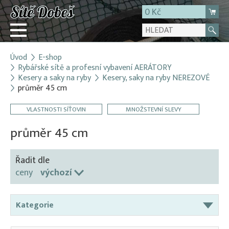
0 Kč
Úvod
E-shop
Přihlásit
Rybářské sítě a profesní vybavení AERÁTORY
Kesery a saky na ryby
Kesery, saky na ryby NEREZOVÉ
Registrace
průměr 45 cm
E-shop
VLASTNOSTI SÍŤOVIN
MNOŽSTEVNÍ SLEVY
O firmě
průměr 45 cm
Kontakt
Řadit dle
ceny
výchozí
Kategorie
Aerátory / Provzdušňovače