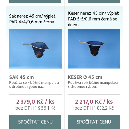
Nosítka na ryby, rukávy na nošení
Keser nerez 45 cm/ výplet
Sak nerez 45 cm/ výplet
PAD 5×5/0,6 mm černá se
Odchovné bazény a žlaby
PAD 4×4/0,6 mm černá
dnem
Planktonové (uhelonové) vybavení
Podložní sítě
Pomocné rybářské vybavení
Prubní ploty
Přebírka kaprová
SAK 45 cm
KESER Ø 45 cm
Přepínací ploty
Používá se k běžné manipulaci
Používá se k běžné manipulaci
s drobnou rybou na...
s drobnou rybou.
Přepravní bedny na ryby
Rukáv na vysazování
2 379,0 Kč / ks
2 217,0 Kč / ks
bez DPH 1 966,1 Kč
bez DPH 1 832,2 Kč
Rybářské pracovní oděvy
Třídička rybího plůdku
SPOČÍTAT CENU
SPOČÍTAT CENU