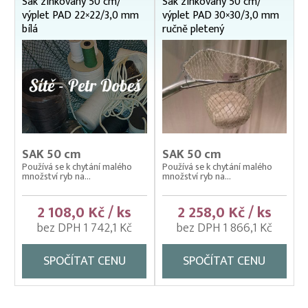
Sak zinkovaný 50 cm/
Sak zinkovaný 50 cm/
výplet PAD 22×22/3,0 mm
výplet PAD 30×30/3,0 mm
Podložní sítě
bílá
ručně pletený
Pomocné rybářské vybavení
Prubní ploty
Přebírka kaprová
Přepínací ploty
Přepravní bedny na ryby
SAK 50 cm
SAK 50 cm
Rukáv na vysazování
Používá se k chytání malého
Používá se k chytání malého
množství ryb na...
množství ryb na...
Rybářské pracovní oděvy
2 108,0 Kč / ks
2 258,0 Kč / ks
Třídička rybího plůdku
bez DPH 1 742,1 Kč
bez DPH 1 866,1 Kč
Váhy na ryby (trojnožka)
SPOČÍTAT CENU
SPOČÍTAT CENU
Vatky – zátahové sítě
Vatky sádkové zesílené