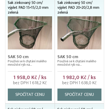
Sak zinkovaný 50 cm/
Sak zinkovaný 50 cm/
Kolíbky – krycí sítě na kolíbky
výplet PAD 15×15/2,0 mm
výplet PAD 20×20/2,8 mm
zelená
zelená
Kolíbky/haltýře – dvojitý plovoucí rám
Kolíbky/haltýře – jednoduchý plovoucí rám
Kolíbky/haltýře jednoduché závěsné (klecové sítě)
Krycí sítě na kádě a bazény
Krycí sítě na sádky, rybníky a klecové chovy
SAK 50 cm
SAK 50 cm
Lodě pracovní
Používá se k chytání malého
Používá se k chytání malého
množství ryb na...
množství ryb na...
Lodní motory závěsné Honda
Násady na kesery a saky
1 958,0 Kč / ks
1 982,0 Kč / ks
bez DPH 1 618,2 Kč
bez DPH 1 638,0 Kč
Nevody
Nosítka na ryby, rukávy na nošení
SPOČÍTAT CENU
SPOČÍTAT CENU
Odchovné bazény a žlaby
Planktonové (uhelonové) vybavení