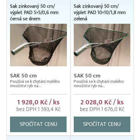
Sak zinkovaný 50 cm/
Sak zinkovaný 50 cm/
Čeřeny hospodářské
výplet PAD 5×5/0,6 mm
výplet PAD 10×10/1,8 mm
Kádě, kbelíky, vany
černá se dnem
zelená
Kesery a saky na ryby
Dřevěné násady
Kesery mechanické ZINKOVANÉ
Kesery, saky na ryby NEREZOVÉ
Kesery, saky na ryby ZINKOVANÉ
průměr 40 cm
SAK 50 cm
SAK 50 cm
průměr 45 cm
Používá se k chytání malého
Používá se k chytání malého
průměr 50 cm
množství ryb na...
množství ryb na...
průměr 60 cm
1 928,0 Kč / ks
2 028,0 Kč / ks
průměr 80 cm
bez DPH 1 593,4 Kč
bez DPH 1 676,0 Kč
Sáčky drátěné NEREZOVÉ
Samostatné rámy
SPOČÍTAT CENU
SPOČÍTAT CENU
Výplety – síťky pro kesery, saky
Kolíbky – klecové plovoucí odchovny