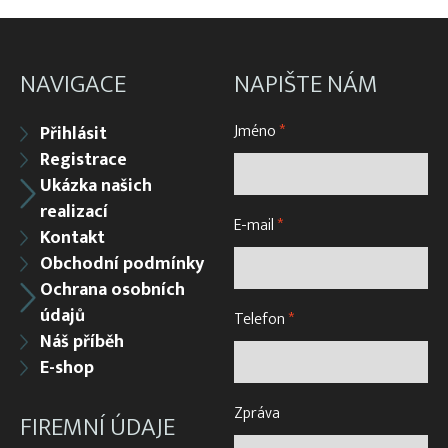
Vatky stahovací, kruhové (“Japonky“)
Vrhací sítě na ryby
Vzduchování
NAVIGACE
NAPIŠTE NÁM
Zátahové sítě
Jméno
*
Přihlásit
Zpracovatelský/technologický stůl
Registrace
Ukázka našich
realizací
E-mail
*
Kontakt
Obchodní podmínky
Ochrana osobních
údajů
Telefon
*
Náš příběh
E-shop
Zpráva
FIREMNÍ ÚDAJE