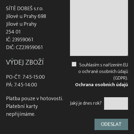
SÍTĚ DOBEŠ s.r.o.
Jílové u Prahy 698
Jílové u Prahy
254 01
IČ: 23959061
DIČ: CZ23959061
VÝDEJ ZBOŽÍ
Souhlasím s nařízením EU
o ochraně osobních údajů
PO-ČT: 7:45-15:00
(GDPR).
PÁ: 7:45-14:00
Ochrana osobních údajů
Platba pouze v hotovosti.
Jaký je dnes rok?
Platební karty
nepřijímáme.