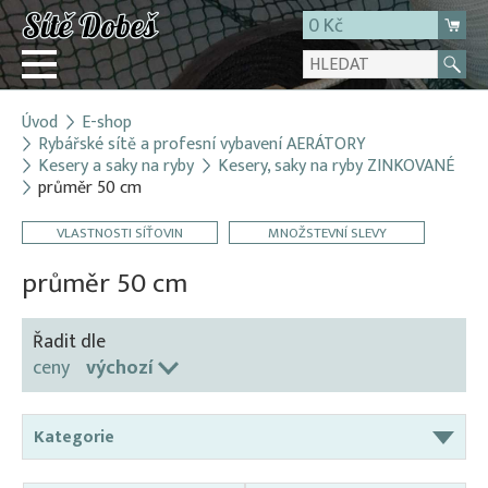
0 Kč
Úvod
E-shop
Přihlásit
Rybářské sítě a profesní vybavení AERÁTORY
Kesery a saky na ryby
Kesery, saky na ryby ZINKOVANÉ
Registrace
průměr 50 cm
E-shop
VLASTNOSTI SÍŤOVIN
MNOŽSTEVNÍ SLEVY
O firmě
průměr 50 cm
Kontakt
Řadit dle
ceny
výchozí
Kategorie
Aerátory / Provzdušňovače