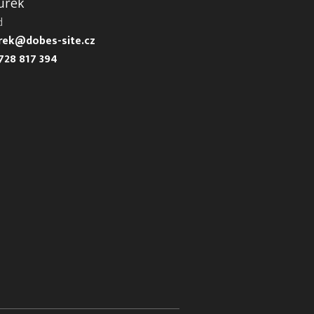
urek
d
urek@dobes-site.cz
728 817 394