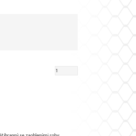
pětihranný se zaoblenými rohy;