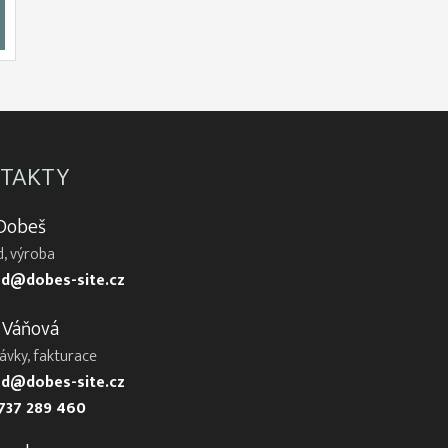
TAKTY
 Dobeš
, výroba
d@dobes-site.cz
 Váňová
ávky, fakturace
d@dobes-site.cz
737 289 460