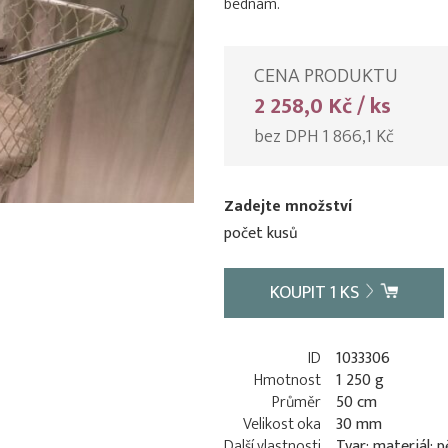
bednám.
CENA PRODUKTU
2 258,0 Kč / ks
bez DPH 1 866,1 Kč
Zadejte množství
počet kusů
KOUPIT
1
KS
ID
1033306
Hmotnost
1 250 g
Průměr
50 cm
Velikost oka
30 mm
Další vlastnosti
Tvar; materiál: 