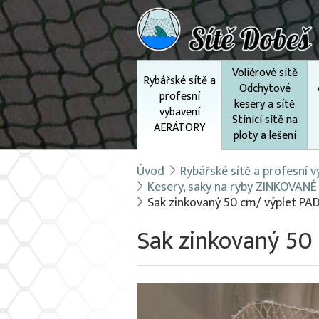
Voliérové sítě
Rybářské sítě a
Odchytové
profesní
kesery a sítě
vybavení
Stínící sítě na
AERÁTORY
ploty a lešení
Úvod
Rybářské sítě a profesní
Kesery, saky na ryby ZINKOVANÉ
Sak zinkovaný 50 cm/ výplet PA
Sak zinkovaný 50