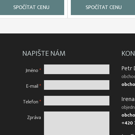
SPOČÍTAT CENU
SPOČÍTAT CENU
NAPIŠTE NÁM
KON
Petr
Jméno
*
obchod
obcho
E-mail
*
Irena
Telefon
*
objedn
obcho
Zpráva
+420 