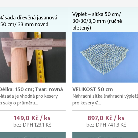
Výplet – síťka 50 cm/
Násada dřevěná jasanová
30×30/3,0 mm (ručně
150 cm/ 33 mm rovná
pletený)
Délka: 150 cm; Tvar: rovná
VELIKOST 50 cm
Násada je vhodná pro kesery
Náhradní síťka (náhradní výplet
či saky o průměru...
pro kesery Ø...
149,0 Kč / ks
897,0 Kč / ks
bez DPH 123,1 Kč
bez DPH 741,3 Kč