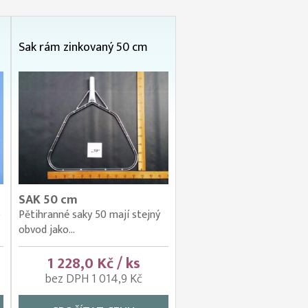
Sak rám zinkovaný 50 cm
SAK 50 cm
)
Pětihranné saky 50 mají stejný
obvod jako...
1 228,0 Kč / ks
bez DPH 1 014,9 Kč