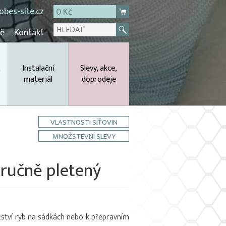
bes-site.cz
0 Kč
mě
Kontakt
,
Instalační
Slevy, akce,
materiál
doprodeje
VLASTNOSTI SÍŤOVIN
MNOŽSTEVNÍ SLEVY
ručně pletený
ství ryb na sádkách nebo k přepravním