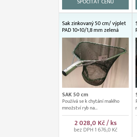
SPOČÍTAT CENU
Sak zinkovaný 50 cm/ výplet
PAD 10×10/1,8 mm zelená
SAK 50 cm
Používá se k chytání malého
množství ryb na...
2 028,0 Kč / ks
bez DPH 1 676,0 Kč