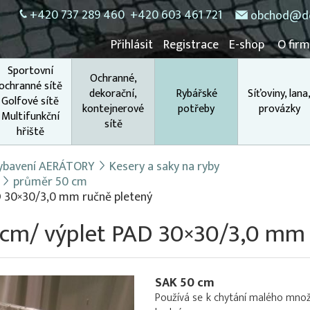
+420 737 289 460
+420 603 461 721
obchod@do
Přihlásit
Registrace
E-shop
O fir
Sportovní
Ochranné,
ochranné sítě
dekorační,
Rybářské
Síťoviny, lana
Golfové sítě
kontejnerové
potřeby
provázky
Multifunkční
sítě
hřiště
 vybavení AERÁTORY
Kesery a saky na ryby
průměr 50 cm
D 30×30/3,0 mm ručně pletený
 cm/ výplet PAD 30×30/3,0 mm 
SAK 50 cm
Používá se k chytání malého množ