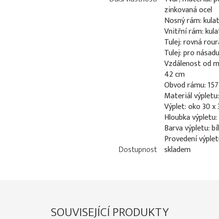
zinkovaná ocel
Nosný rám: kula
Vnitřní rám: kul
Tulej: rovná rou
Tulej: pro nása
Vzdálenost od mí
42 cm
Obvod rámu: 15
Materiál výpletu
Výplet: oko 30 x
Hloubka výpletu
Barva výpletu: bí
Provedení výplet
Dostupnost
skladem
SOUVISEJÍCÍ PRODUKTY