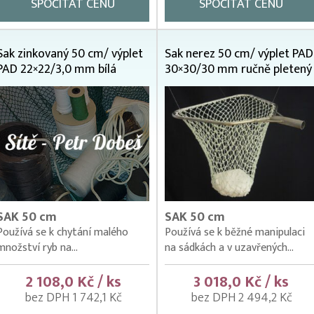
SPOČÍTAT CENU
SPOČÍTAT CENU
Sak zinkovaný 50 cm/ výplet
Sak nerez 50 cm/ výplet PAD
PAD 22×22/3,0 mm bílá
30×30/30 mm ručně pletený
SAK 50 cm
SAK 50 cm
Používá se k chytání malého
Používá se k běžné manipulaci
množství ryb na...
na sádkách a v uzavřených...
2 108,0 Kč / ks
3 018,0 Kč / ks
bez DPH 1 742,1 Kč
bez DPH 2 494,2 Kč