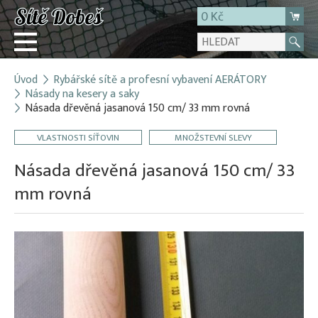
0 Kč
Úvod
Rybářské sítě a profesní vybavení AERÁTORY
Přihlásit
Násady na kesery a saky
Násada dřevěná jasanová 150 cm/ 33 mm rovná
Registrace
E-shop
VLASTNOSTI SÍŤOVIN
MNOŽSTEVNÍ SLEVY
O firmě
Násada dřevěná jasanová 150 cm/ 33
Kontakt
mm rovná