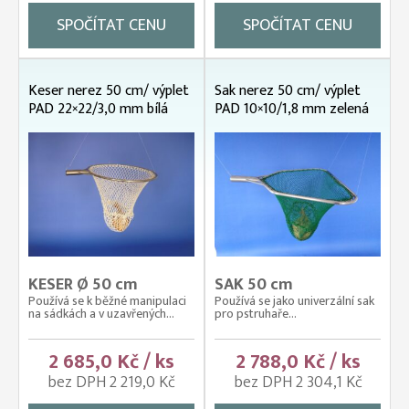
SPOČÍTAT CENU
SPOČÍTAT CENU
Keser nerez 50 cm/ výplet
Sak nerez 50 cm/ výplet
PAD 22×22/3,0 mm bílá
PAD 10×10/1,8 mm zelená
KESER Ø 50 cm
SAK 50 cm
Používá se k běžné manipulaci
Používá se jako univerzální sak
na sádkách a v uzavřených...
pro pstruhaře...
2 685,0 Kč / ks
2 788,0 Kč / ks
bez DPH 2 219,0 Kč
bez DPH 2 304,1 Kč