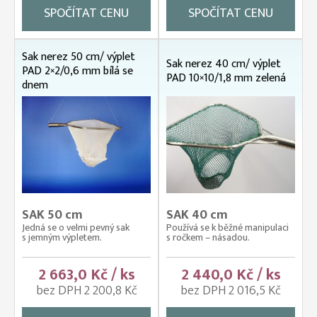
SPOČÍTAT CENU
SPOČÍTAT CENU
Sak nerez 50 cm/ výplet
Sak nerez 40 cm/ výplet
PAD 2×2/0,6 mm bílá se
PAD 10×10/1,8 mm zelená
dnem
SAK 50 cm
SAK 40 cm
Jedná se o velmi pevný sak
Používá se k běžné manipulaci
s jemným výpletem.
s ročkem – násadou.
2 663,0 Kč / ks
2 440,0 Kč / ks
bez DPH 2 200,8 Kč
bez DPH 2 016,5 Kč