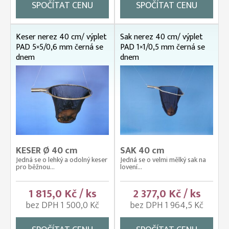
SPOČÍTAT CENU
SPOČÍTAT CENU
Keser nerez 40 cm/ výplet
Sak nerez 40 cm/ výplet
PAD 5×5/0,6 mm černá se
PAD 1×1/0,5 mm černá se
dnem
dnem
KESER Ø 40 cm
SAK 40 cm
Jedná se o lehký a odolný keser
Jedná se o velmi mělký sak na
pro běžnou...
lovení...
1 815,0 Kč / ks
2 377,0 Kč / ks
bez DPH 1 500,0 Kč
bez DPH 1 964,5 Kč