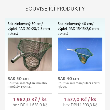
SOUVISEJÍCÍ PRODUKTY
Sak zinkovaný 50 cm/
Sak zinkovaný 40 cm/
výplet PAD 20×20/2,8 mm
výplet PAD 15×15/2,0 mm
zelená
zelená
SAK 50 cm
SAK 40 cm
Používá se k chytání malého
Používá se k manipulaci s tržní
množství ryb na...
rybou.
1 982,0 Kč / ks
1 577,0 Kč / ks
bez DPH 1 638,0 Kč
bez DPH 1 303,3 Kč