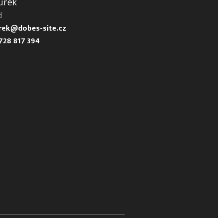
urek
d
urek@dobes-site.cz
728 817 394