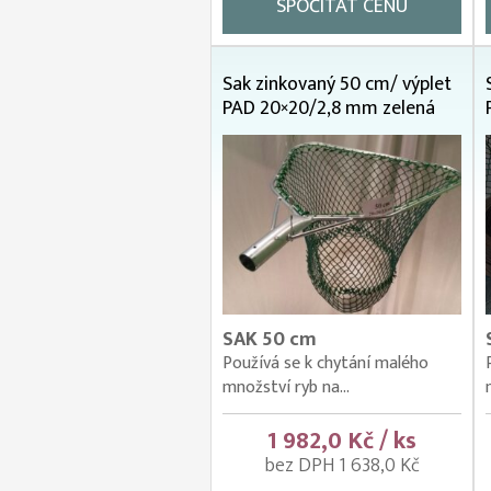
SPOČÍTAT CENU
Sak zinkovaný 50 cm/ výplet
PAD 20×20/2,8 mm zelená
SAK 50 cm
Používá se k chytání malého
množství ryb na...
1 982,0 Kč / ks
bez DPH 1 638,0 Kč