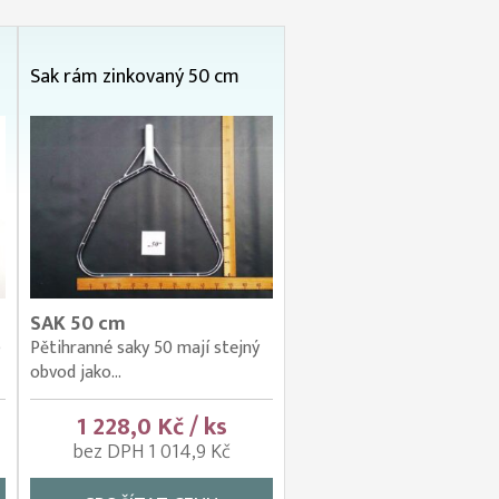
Sak rám zinkovaný 50 cm
SAK 50 cm
)
Pětihranné saky 50 mají stejný
obvod jako...
1 228,0 Kč / ks
bez DPH 1 014,9 Kč