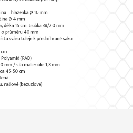
tina – hlazenka Ø 10 mm
atina Ø 4 mm
ra, délka 15 cm, trubka 38/2,0 mm
du o průměru 40 mm
sta sváru tuleje k přední hraně saku:
7 cm
: Polyamid (PAD)
 10 mm / síla materiálu: 1,8 mm
 ca 45-50 cm
elená
u: rašlové (bezuzlové)