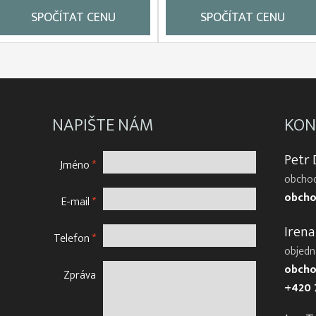
SPOČÍTAT CENU
SPOČÍTAT CENU
NAPIŠTE NÁM
KON
Petr
Jméno
*
obchod
obcho
E-mail
*
Irena
Telefon
*
objedn
obcho
Zpráva
+420 