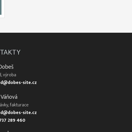
TAKTY
 Dobeš
, výroba
d@dobes-site.cz
 Váňová
ávky, fakturace
d@dobes-site.cz
737 289 460