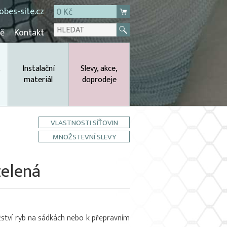
bes-site.cz
0 Kč
mě
Kontakt
,
Instalační
Slevy, akce,
materiál
doprodeje
VLASTNOSTI SÍŤOVIN
MNOŽSTEVNÍ SLEVY
zelená
ství ryb na sádkách nebo k přepravním