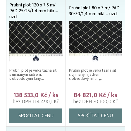
Prubní plot 120 x 7,5 m/
Prubní plot 80 x 7 m/ PAD
PAD 25×25/1,4 mm bílá –
30×30/1,4 mm bílá – uzel
uzel
Prubní plot je velká tažná sít
Prubní plot je velká tažná sít
s ujímaným jádrem,
s ujímaným jádrem,
s obvodovými lany,...
s obvodovými lany,...
138 533,0 Kč / ks
84 821,0 Kč / ks
bez DPH 114 490,1 Kč
bez DPH 70 100,0 Kč
SPOČÍTAT CENU
SPOČÍTAT CENU