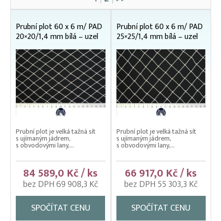
Čeřeny hospodářské
Kádě, kbelíky, vany
Prubní plot 60 x 6 m/ PAD
Prubní plot 60 x 6 m/ PAD
Kesery a saky na ryby
20×20/1,4 mm bílá – uzel
25×25/1,4 mm bílá – uzel
Kolíbky – klecové plovoucí odchovny
Kolíbky – krycí sítě na kolíbky
Kolíbky/haltýře – dvojitý plovoucí rám
Kolíbky/haltýře – jednoduchý plovoucí rám
Kolíbky/haltýře jednoduché závěsné (klecové sítě)
Prubní plot je velká tažná sít
Prubní plot je velká tažná sít
Krycí sítě na kádě a bazény
s ujímaným jádrem,
s ujímaným jádrem,
s obvodovými lany,...
s obvodovými lany,...
Krycí sítě na sádky, rybníky a klecové chovy
84 589,0 Kč / ks
66 917,0 Kč / ks
Lodě pracovní
bez DPH 69 908,3 Kč
bez DPH 55 303,3 Kč
Lodní motory závěsné Honda
SPOČÍTAT CENU
SPOČÍTAT CENU
Násady na kesery a saky