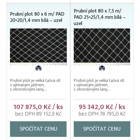
Nevody
Prubní plot 80 x 7,5 m/
Nosítka na ryby, rukávy na nošení
Prubní plot 80 x 6 m/ PAD
PAD 25×25/1,4 mm bílá –
20×20/1,4 mm bílá – uzel
uzel
Odchovné bazény a žlaby
Planktonové (uhelonové) vybavení
Podložní sítě
Pomocné rybářské vybavení
Prubní ploty
Prubní ploty na tržní rybu – oko 25, 30 mm
Prubní plot je velká tažná sít
Prubní plot je velká tažná sít
Prubní ploty násadové – oko 20 mm
s ujímaným jádrem,
s ujímaným jádrem,
s obvodovými lany,...
s obvodovými lany,...
Přebírka kaprová
107 875,0 Kč / ks
95 342,0 Kč / ks
Přepínací ploty
bez DPH 89 152,9 Kč
bez DPH 78 795,0 Kč
Přepravní bedny na ryby
Rukáv na vysazování
SPOČÍTAT CENU
SPOČÍTAT CENU
Rybářské pracovní oděvy