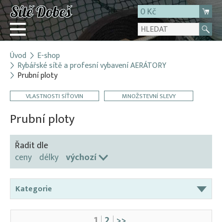
0 Kč
Úvod
E-shop
Přihlásit
Rybářské sítě a profesní vybavení AERÁTORY
Prubní ploty
Registrace
E-shop
VLASTNOSTI SÍŤOVIN
MNOŽSTEVNÍ SLEVY
O firmě
Prubní ploty
Kontakt
Řadit dle
ceny
délky
výchozí
Kategorie
Aerátory / Provzdušňovače
1
2
>>