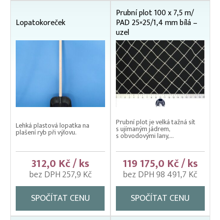
Prubní plot 100 x 7,5 m/
Třídička rybího plůdku
Lopatokoreček
PAD 25×25/1,4 mm bílá –
uzel
Váhy na ryby (trojnožka)
Vatky – zátahové sítě
Vatky sádkové zesílené
Vatky stahovací, kruhové (“Japonky“)
Vrhací sítě na ryby
Vzduchování
Prubní plot je velká tažná sít
Lehká plastová lopatka na
s ujímaným jádrem,
plašení ryb při výlovu.
Zátahové sítě
s obvodovými lany,...
Zpracovatelský/technologický stůl
312,0 Kč / ks
119 175,0 Kč / ks
bez DPH 257,9 Kč
bez DPH 98 491,7 Kč
SPOČÍTAT CENU
SPOČÍTAT CENU