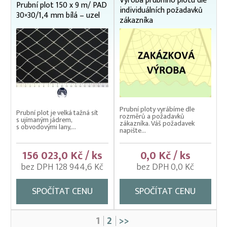
Výroba prubního plotu dle
Prubní plot 150 x 9 m/ PAD
individuálních požadavků
30×30/1,4 mm bílá – uzel
zákazníka
Prubní ploty vyrábíme dle
Prubní plot je velká tažná sít
rozměrů a požadavků
s ujímaným jádrem,
zákazníka. Váš požadavek
s obvodovými lany,...
napište...
156 023,0 Kč / ks
0,0 Kč / ks
bez DPH 128 944,6 Kč
bez DPH 0,0 Kč
SPOČÍTAT CENU
SPOČÍTAT CENU
1
2
>>