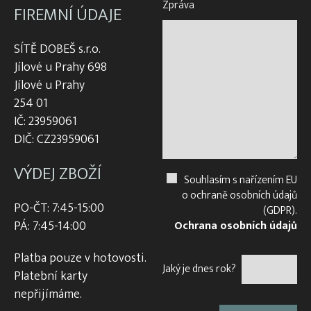
Zpráva
FIREMNÍ ÚDAJE
SÍTĚ DOBEŠ s.r.o.
Jílové u Prahy 698
Jílové u Prahy
254 01
IČ: 23959061
DIČ: CZ23959061
VÝDEJ ZBOŽÍ
Souhlasím s nařízením EU
o ochraně osobních údajů
PO-ČT: 7:45-15:00
(GDPR).
PÁ: 7:45-14:00
Ochrana osobních údajů
Platba pouze v hotovosti.
Jaký je dnes rok?
Platební karty
nepřijímáme.