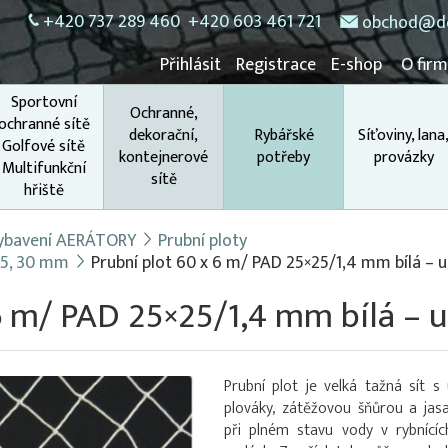
+420 737 289 460
+420 603 461 721
obchod@do
Přihlásit
Registrace
E-shop
O fir
Sportovní
Ochranné,
ochranné sítě
dekorační,
Rybářské
Síťoviny, lana
Golfové sítě
kontejnerové
potřeby
provázky
Multifunkční
sítě
hřiště
 vybavení AERÁTORY
Prubní ploty
 25, 30 mm
Prubní plot 60 x 6 m/ PAD 25×25/1,4 mm bílá – u
6 m/ PAD 25×25/1,4 mm bílá – u
Prubní plot je velká tažná sít 
plováky, zátěžovou šňůrou a jas
při plném stavu vody v rybnícíc