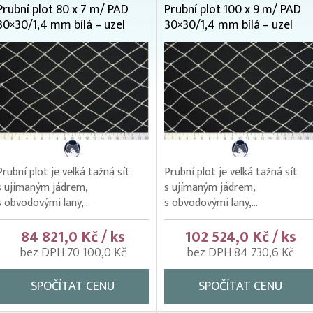
Prubní plot 80 x 7 m/ PAD
Prubní plot 100 x 9 m/ PAD
30×30/1,4 mm bílá – uzel
30×30/1,4 mm bílá – uzel
Prubní plot je velká tažná sít
Prubní plot je velká tažná sít
s ujímaným jádrem,
s ujímaným jádrem,
s obvodovými lany,...
s obvodovými lany,...
84 821,0 Kč / ks
102 524,0 Kč / ks
bez DPH 70 100,0 Kč
bez DPH 84 730,6 Kč
SPOČÍTAT CENU
SPOČÍTAT CENU