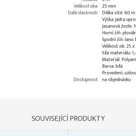
Velikost oka
25 mm
Další vlastnosti
Délka sítě: 60 m
Výška jádra upro
Jasanová žezle: 
Horní žíň: plová
Spodní žíň: lan
Velikost ok: 25 
Síla materiálu: 
Materiál: Polyam
Barva: bílá
Provedení: uzlov
Dostupnost
na objednávku
SOUVISEJÍCÍ PRODUKTY