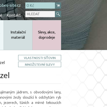
bes-site.cz
0 Kč
mě
Kontakt
,
Instalační
Slevy, akce,
materiál
doprodeje
VLASTNOSTI SÍŤOVIN
zel
MNOŽSTEVNÍ SLEVY
zel
s ujímaným jádrem, s obvodovými lany,
anovými žezly sloužící k odchytům ryb
h, jezerech, tůních a mírně tekoucích