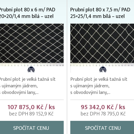
Prubní plot 80 x 6 m/ PAD
Prubní plot 80 x 7,5 m/ PAD
20×20/1,4 mm bílá – uzel
25×25/1,4 mm bílá – uzel
Prubní plot je velká tažná sít
Prubní plot je velká tažná sít
s ujímaným jádrem,
s ujímaným jádrem,
s obvodovými lany,...
s obvodovými lany,...
107 875,0 Kč / ks
95 342,0 Kč / ks
bez DPH 89 152,9 Kč
bez DPH 78 795,0 Kč
SPOČÍTAT CENU
SPOČÍTAT CENU