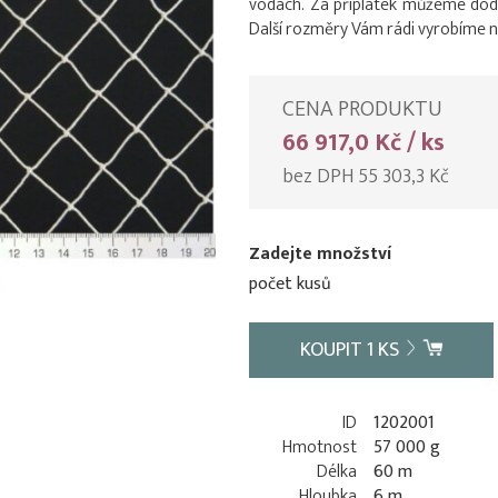
vodách. Za příplatek můžeme dodat
Další rozměry Vám rádi vyrobíme n
CENA PRODUKTU
66 917,0 Kč / ks
bez DPH 55 303,3 Kč
Zadejte množství
počet kusů
KOUPIT
1
KS
ID
1202001
Hmotnost
57 000 g
Délka
60 m
Hloubka
6 m