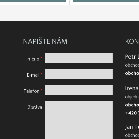
NAPIŠTE NÁM
KON
Petr
Jméno
*
obchod
obcho
E-mail
*
Irena
Telefon
*
objedn
obcho
Zpráva
+420 
Jan T
obcho