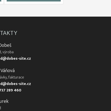
TAKTY
 Dobeš
, výroba
d@dobes-site.cz
 Váňová
ávky, fakturace
d@dobes-site.cz
737 289 460
urek
d