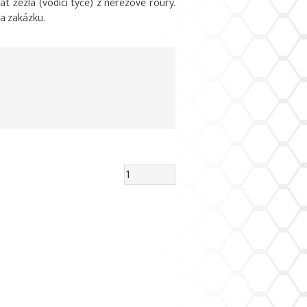
 žezla (vodící tyče) z nerezové roury.
a zakázku.