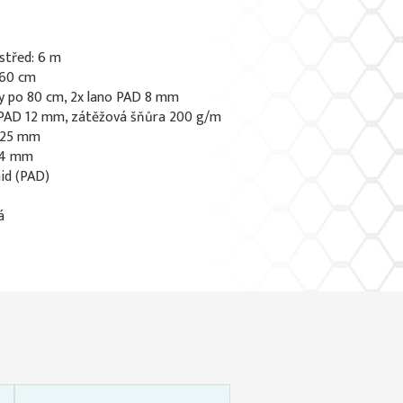
střed: 6 m
160 cm
ky po 80 cm, 2x lano PAD 8 mm
o PAD 12 mm, zátěžová šňůra 200 g/m
x 25 mm
1,4 mm
id (PAD)
á