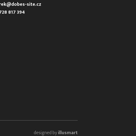
urek@dobes-site.cz
728 817 394
designed by
illusmart