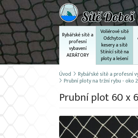
Voliérové sítě
Rybářské sítě a
Odchytové
profesní
kesery a sítě
vybavení
Stínící sítě na
AERÁTORY
ploty a lešení
Úvod
Rybářské sítě a profesní
Prubní ploty na tržní rybu - oko
Prubní plot 60 x 