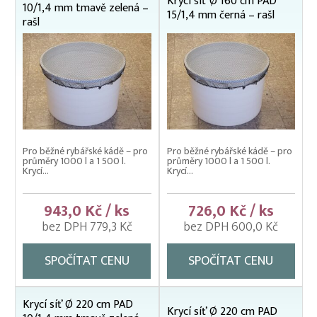
Krycí síť Ø 160 cm PAD
Nevody
10/1,4 mm tmavě zelená –
15/1,4 mm černá – rašl
rašl
Nosítka na ryby, rukávy na nošení
Odchovné bazény a žlaby
Planktonové (uhelonové) vybavení
Podložní sítě
Pomocné rybářské vybavení
Pro běžné rybářské kádě – pro
Pro běžné rybářské kádě – pro
Prubní ploty
průměry 1000 l a 1 500 l.
průměry 1000 l a 1 500 l.
Krycí...
Krycí...
Přebírka kaprová
Přepínací ploty
943,0 Kč / ks
726,0 Kč / ks
bez DPH 779,3 Kč
bez DPH 600,0 Kč
Přepravní bedny na ryby
Rukáv na vysazování
SPOČÍTAT CENU
SPOČÍTAT CENU
Rybářské pracovní oděvy
Třídička rybího plůdku
Krycí síť Ø 220 cm PAD
Krycí síť Ø 220 cm PAD