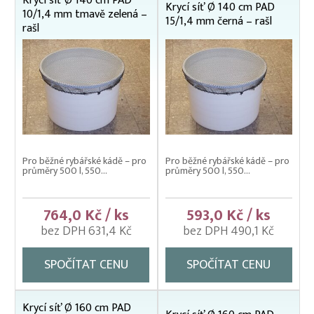
Krycí síť Ø 140 cm PAD
Čeřeny hospodářské
Krycí síť Ø 140 cm PAD
10/1,4 mm tmavě zelená –
15/1,4 mm černá – rašl
Kádě, kbelíky, vany
rašl
Kesery a saky na ryby
Kolíbky – klecové plovoucí odchovny
Kolíbky – krycí sítě na kolíbky
Kolíbky/haltýře – dvojitý plovoucí rám
Kolíbky/haltýře – jednoduchý plovoucí rám
Pro běžné rybářské kádě – pro
Pro běžné rybářské kádě – pro
průměry 500 l, 550...
průměry 500 l, 550...
Kolíbky/haltýře jednoduché závěsné (klecové sítě)
Krycí sítě na kádě a bazény
764,0 Kč / ks
593,0 Kč / ks
Krycí sítě na sádky, rybníky a klecové chovy
bez DPH 631,4 Kč
bez DPH 490,1 Kč
Lodě pracovní
SPOČÍTAT CENU
SPOČÍTAT CENU
Lodní motory závěsné Honda
Násady na kesery a saky
Krycí síť Ø 160 cm PAD