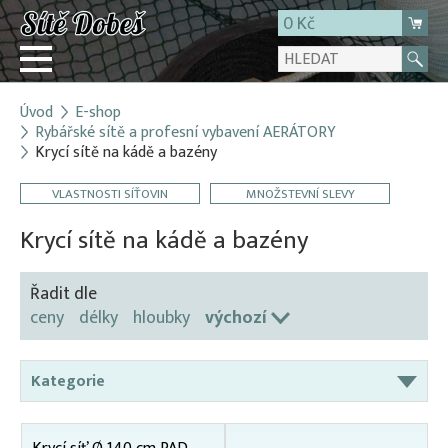
0 Kč
Úvod
E-shop
Přihlásit
Rybářské sítě a profesní vybavení AERÁTORY
Krycí sítě na kádě a bazény
Registrace
E-shop
VLASTNOSTI SÍŤOVIN
MNOŽSTEVNÍ SLEVY
O firmě
Krycí sítě na kádě a bazény
Kontakt
Řadit dle
ceny
délky
hloubky
výchozí
Kategorie
Aerátory / Provzdušňovače