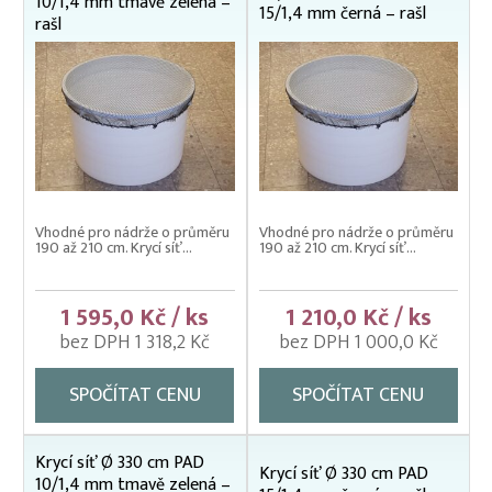
10/1,4 mm tmavě zelená –
15/1,4 mm černá – rašl
Váhy na ryby (trojnožka)
rašl
Vatky – zátahové sítě
Vatky sádkové zesílené
Vatky stahovací, kruhové (“Japonky“)
Vrhací sítě na ryby
Vzduchování
Vhodné pro nádrže o průměru
Vhodné pro nádrže o průměru
Zátahové sítě
190 až 210 cm. Krycí síť...
190 až 210 cm. Krycí síť...
Zpracovatelský/technologický stůl
1 595,0 Kč / ks
1 210,0 Kč / ks
bez DPH 1 318,2 Kč
bez DPH 1 000,0 Kč
SPOČÍTAT CENU
SPOČÍTAT CENU
Krycí síť Ø 330 cm PAD
Krycí síť Ø 330 cm PAD
10/1,4 mm tmavě zelená –