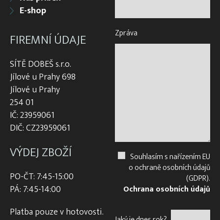
E-shop
Zpráva
FIREMNÍ ÚDAJE
SÍTĚ DOBEŠ s.r.o.
Jílové u Prahy 698
Jílové u Prahy
254 01
IČ: 23959061
DIČ: CZ23959061
VÝDEJ ZBOŽÍ
Souhlasím s nařízením EU
o ochraně osobních údajů
PO-ČT: 7:45-15:00
(GDPR).
PÁ: 7:45-14:00
Ochrana osobních údajů
Platba pouze v hotovosti.
Jaký je dnes rok?