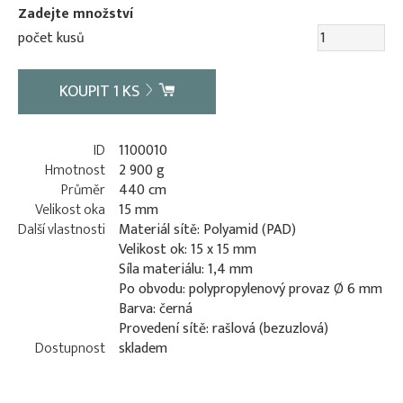
Zadejte množství
počet kusů
KOUPIT
1
KS
ID
1100010
Hmotnost
2 900 g
Průměr
440 cm
Velikost oka
15 mm
Další vlastnosti
Materiál sítě: Polyamid (PAD)
Velikost ok: 15 x 15 mm
Síla materiálu: 1,4 mm
Po obvodu: polypropylenový provaz Ø 6 mm
Barva: černá
Provedení sítě: rašlová (bezuzlová)
Dostupnost
skladem