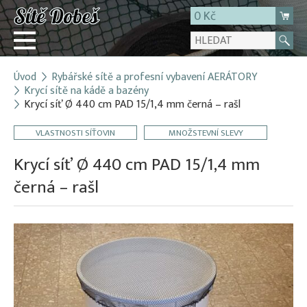
0 Kč
Úvod
Rybářské sítě a profesní vybavení AERÁTORY
Přihlásit
Krycí sítě na kádě a bazény
Krycí síť Ø 440 cm PAD 15/1,4 mm černá – rašl
Registrace
E-shop
VLASTNOSTI SÍŤOVIN
MNOŽSTEVNÍ SLEVY
O firmě
Krycí síť Ø 440 cm PAD 15/1,4 mm
Kontakt
černá – rašl