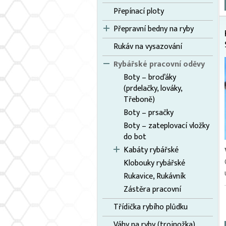
Přepínací ploty
Přepravní bedny na ryby
Rukáv na vysazování
Rybářské pracovní oděvy
Boty – broďáky
(prdelačky, lováky,
Třeboně)
Boty – prsačky
Boty – zateplovací vložky
do bot
Kabáty rybářské
Klobouky rybářské
Rukavice, Rukávník
Zástěra pracovní
Třídička rybího plůdku
Váhy na ryby (trojnožka)