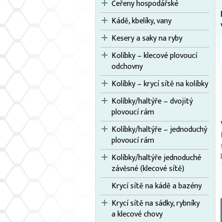
Čeřeny hospodářské
Kádě, kbelíky, vany
Kesery a saky na ryby
Kolíbky – klecové plovoucí
odchovny
Kolíbky – krycí sítě na kolíbky
Kolíbky/haltýře – dvojitý
plovoucí rám
Kolíbky/haltýře – jednoduchý
plovoucí rám
Kolíbky/haltýře jednoduché
závěsné (klecové sítě)
Krycí sítě na kádě a bazény
Krycí sítě na sádky, rybníky
a klecové chovy