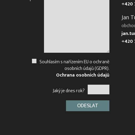
+420 
Jan T
obcho
jan.t
+420 
Souhlasím s nařízením EU o ochraně
osobních údajů (GDPR).
Ochrana osobních údajů
Jaký je dnes rok?