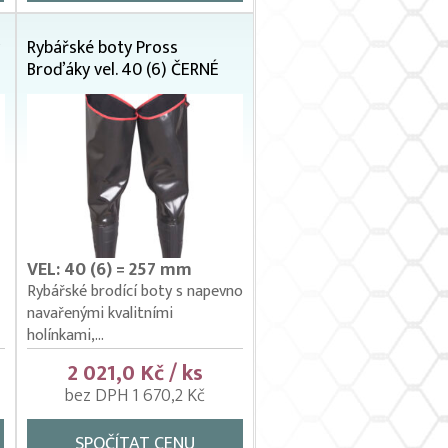
Rybářské boty Pross
Broďáky vel. 40 (6) ČERNÉ
VEL: 40 (6) = 257 mm
Rybářské brodící boty s napevno
navařenými kvalitními
holínkami,...
2 021,0 Kč / ks
bez DPH 1 670,2 Kč
SPOČÍTAT CENU