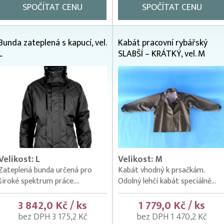
SPOČÍTAT CENU
SPOČÍTAT CENU
Bunda zateplená s kapucí, vel.
Kabát pracovní rybářský
L
SLABŠÍ – KRÁTKÝ, vel. M
Velikost: L
Velikost: M
Zateplená bunda určená pro
Kabát vhodný k prsačkám.
široké spektrum práce....
Odolný lehčí kabát speciálně...
3 842,0 Kč / ks
1 779,0 Kč / ks
bez DPH 3 175,2 Kč
bez DPH 1 470,2 Kč