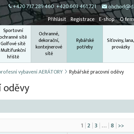
+420 737 289 460
+420 603 461 721
obchod@do
Přihlásit
Registrace
E-shop
O fir
Sportovní
Ochranné,
ochranné sítě
dekorační,
Rybářské
Síťoviny, lana
Golfové sítě
kontejnerové
potřeby
provázky
Multifunkční
sítě
hřiště
 profesní vybavení AERÁTORY
Rybářské pracovní oděvy
í oděvy
1
2
3
…
8
>>