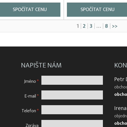
SPOČÍTAT CENU
SPOČÍTAT CENU
1
2
3
…
8
>>
NAPIŠTE NÁM
KON
Petr
Jméno
*
obchod
obcho
E-mail
*
Irena
Telefon
*
objedn
obcho
Zpráva