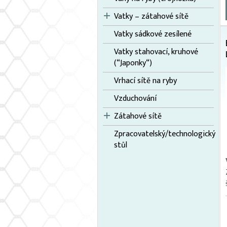
Vatky – zátahové sítě
Vatky sádkové zesílené
Vatky stahovací, kruhové
(“Japonky“)
Vrhací sítě na ryby
Vzduchování
Zátahové sítě
Zpracovatelský/technologický
stůl