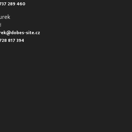
737 289 460
urek
d
urek@dobes-site.cz
728 817 394