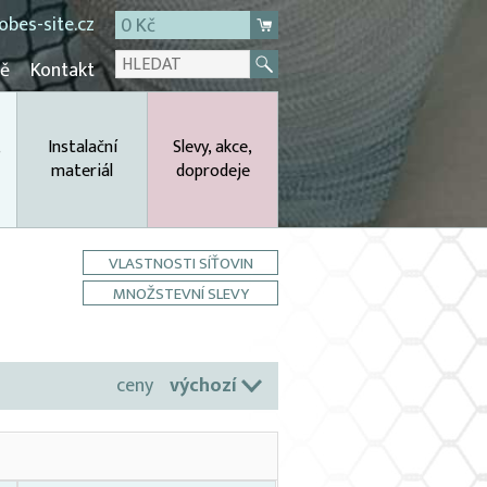
bes-site.cz
0 Kč
mě
Kontakt
,
Instalační
Slevy, akce,
materiál
doprodeje
VLASTNOSTI SÍŤOVIN
MNOŽSTEVNÍ SLEVY
ceny
výchozí