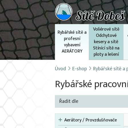
Voliérové sítě
Rybářské sítě a
Odchytové
profesní
kesery a sítě
vybavení
Stínící sítě na
AERÁTORY
ploty a lešení
Úvod
E-shop
Rybářské sítě a
Rybářské pracovn
Řadit dle
Aerátory / Provzdušňovače