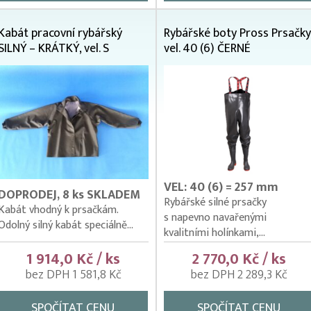
Kabát pracovní rybářský
Rybářské boty Pross Prsačky
SILNÝ – KRÁTKÝ, vel. S
vel. 40 (6) ČERNÉ
VEL: 40 (6) = 257 mm
DOPRODEJ, 8 ks SKLADEM
Rybářské silné prsačky
Kabát vhodný k prsačkám.
s napevno navařenými
Odolný silný kabát speciálně...
kvalitními holínkami,...
1 914,0 Kč / ks
2 770,0 Kč / ks
bez DPH 1 581,8 Kč
bez DPH 2 289,3 Kč
SPOČÍTAT CENU
SPOČÍTAT CENU