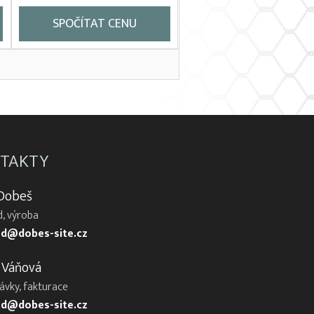
SPOČÍTAT CENU
TAKTY
 Dobeš
, výroba
d@dobes-site.cz
 Váňová
ávky, fakturace
d@dobes-site.cz