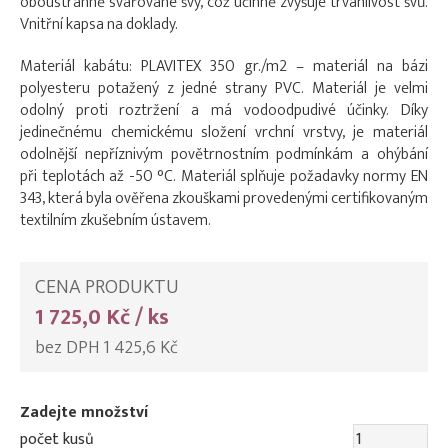
oboustranně svařované švy, což účinně zvyšuje trvanlivost švů.
Vnitřní kapsa na doklady.
Materiál kabátu: PLAVITEX 350 gr./m2 – materiál na bázi
polyesteru potažený z jedné strany PVC. Materiál je velmi
odolný proti roztržení a má vodoodpudivé účinky. Díky
jedinečnému chemickému složení vrchní vrstvy, je materiál
odolnější nepříznivým povětrnostním podmínkám a ohýbání
při teplotách až -50 °C. Materiál splňuje požadavky normy EN
343, která byla ověřena zkouškami provedenými certifikovaným
textilním zkušebním ústavem.
CENA PRODUKTU
1 725,0 Kč / ks
bez DPH 1 425,6 Kč
Zadejte množství
počet kusů