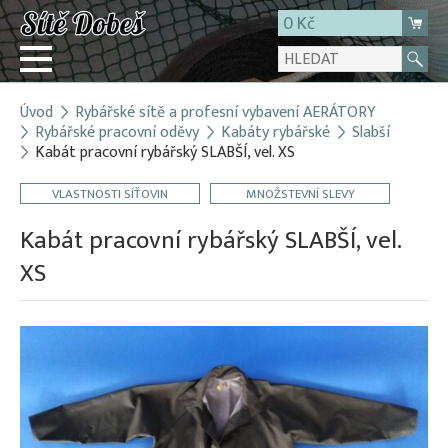
0 Kč
Úvod
Rybářské sítě a profesní vybavení AERÁTORY
Přihlásit
Rybářské pracovní oděvy
Kabáty rybářské
Slabší
Kabát pracovní rybářský SLABŠÍ, vel. XS
Registrace
E-shop
VLASTNOSTI SÍŤOVIN
MNOŽSTEVNÍ SLEVY
O firmě
Kabát pracovní rybářský SLABŠÍ, vel.
Kontakt
XS