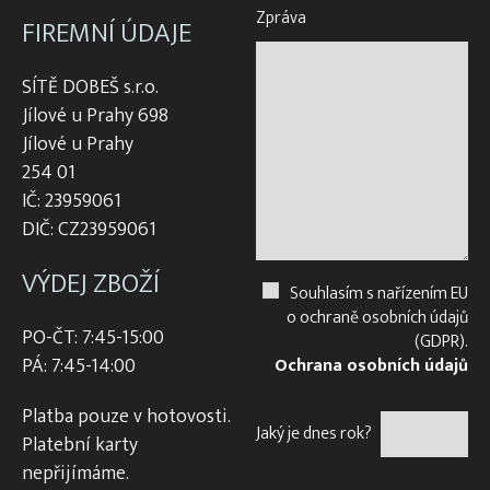
Zpráva
FIREMNÍ ÚDAJE
SÍTĚ DOBEŠ s.r.o.
Jílové u Prahy 698
Jílové u Prahy
254 01
IČ: 23959061
DIČ: CZ23959061
VÝDEJ ZBOŽÍ
Souhlasím s nařízením EU
o ochraně osobních údajů
PO-ČT: 7:45-15:00
(GDPR).
PÁ: 7:45-14:00
Ochrana osobních údajů
Platba pouze v hotovosti.
Jaký je dnes rok?
Platební karty
nepřijímáme.