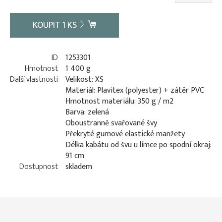
KOUPIT
1
KS
ID
1253301
Hmotnost
1 400 g
Další vlastnosti
Velikost: XS
Materiál: Plavitex (polyester) + zátěr PVC
Hmotnost materiálu: 350 g / m2
Barva: zelená
Oboustranně svařované švy
Překryté gumové elastické manžety
Délka kabátu od švu u límce po spodní okraj:
91 cm
Dostupnost
skladem