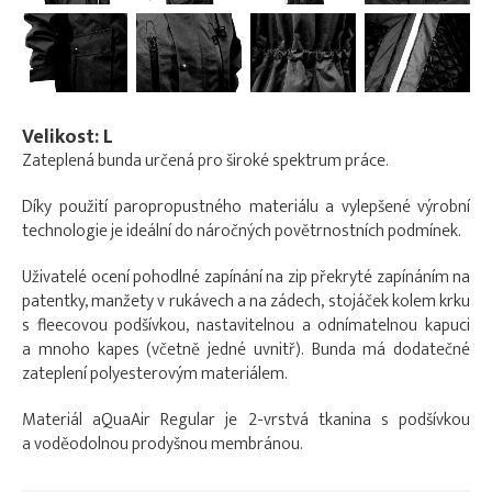
Velikost: L
Zateplená bunda určená pro široké spektrum práce.
Díky použití paropropustného materiálu a vylepšené výrobní
technologie je ideální do náročných povětrnostních podmínek.
Uživatelé ocení pohodlné zapínání na zip překryté zapínáním na
patentky, manžety v rukávech a na zádech, stojáček kolem krku
s fleecovou podšívkou, nastavitelnou a odnímatelnou kapuci
a mnoho kapes (včetně jedné uvnitř). Bunda má dodatečné
zateplení polyesterovým materiálem.
Materiál aQuaAir Regular je 2-vrstvá tkanina s podšívkou
a voděodolnou prodyšnou membránou.