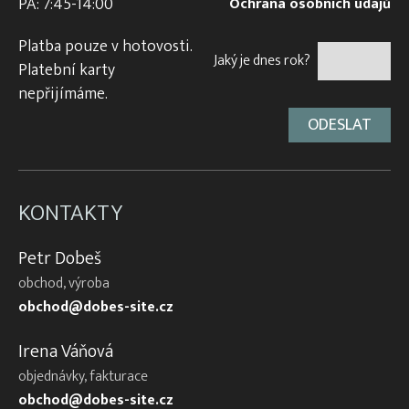
PÁ: 7:45-14:00
Ochrana osobních údajů
Platba pouze v hotovosti.
Jaký je dnes rok?
Platební karty
nepřijímáme.
KONTAKTY
Petr Dobeš
obchod, výroba
obchod@dobes-site.cz
Irena Váňová
objednávky, fakturace
obchod@dobes-site.cz