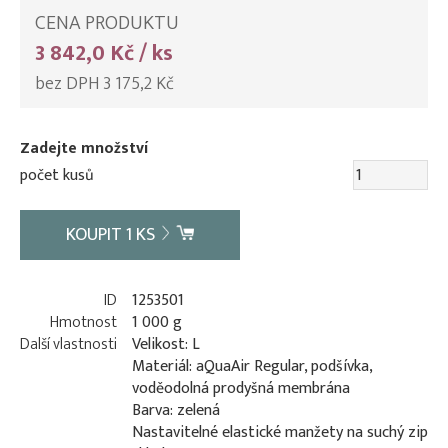
CENA PRODUKTU
3 842,0 Kč / ks
bez DPH 3 175,2 Kč
Zadejte množství
počet kusů
KOUPIT
1
KS
ID
1253501
Hmotnost
1 000 g
Další vlastnosti
Velikost: L
Materiál: aQuaAir Regular, podšívka,
voděodolná prodyšná membrána
Barva: zelená
Nastavitelné elastické manžety na suchý zip