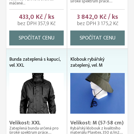
široké spektrum práce....
máčené...
433,0 Kč / ks
3 842,0 Kč / ks
bez DPH 357,9 Kč
bez DPH 3 175,2 Kč
SPOČÍTAT CENU
SPOČÍTAT CENU
Bunda zateplená s kapucí,
Klobouk rybářský
vel. XXL
zateplený, vel. M
Velikost: XXL
Velikost: M (57-58 cm)
Zateplená bunda určená pro
Rybářský klobouk z kvalitního
široké spektrum práce....
materiálu Plavitex, 350 g/m2....