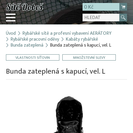
0 Kč
Úvod
Rybářské sítě a profesní vybavení AERÁTORY
Přihlásit
Rybářské pracovní oděvy
Kabáty rybářské
Bunda zateplená
Bunda zateplená s kapucí, vel. L
Registrace
E-shop
VLASTNOSTI SÍŤOVIN
MNOŽSTEVNÍ SLEVY
O firmě
Bunda zateplená s kapucí, vel. L
Kontakt